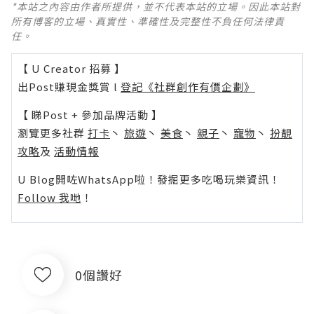
*本站之內容由作者所提供，並不代表本站的立場。因此本站對
所有博客的立場、真實性、準確性及完整性不負任何法律責
任。
【 U Creator 招募 】
出Post賺現金獎賞 l
登記《社群創作有價企劃》
【 睇Post + 參加品牌活動 】
瀏覽更多社群
打卡
丶
旅遊
丶
美食
丶
親子
丶
寵物
丶
扮靚
攻略
及
活動情報
U Blog開咗WhatsApp啦！發掘更多吃喝玩樂資訊！
Follow 我哋
！
0個讚好