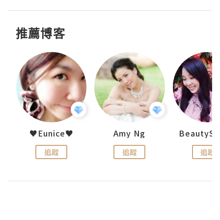
推薦博客
h 夏沫
♥Eunice♥
Amy Ng
追蹤
追蹤
追蹤