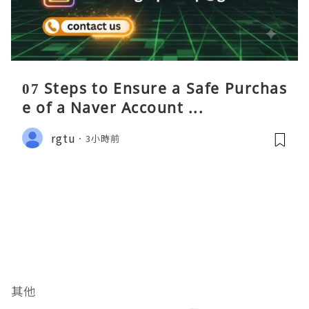
07 Steps to Ensure a Safe Purchas
e of a Naver Account ...
rgtu
3小時前
其他