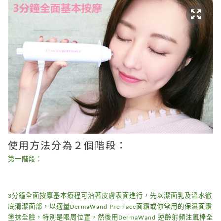
使用方法分為２個階段：
第一階段：
3分鐘全面按摩基本療程可沿著皮膚表面進行，
先以潔面乳及溫水徹
底清潔面部，
以適量DermaWand Pre-Face面霜或你常用的保濕面霜
塗抹全臉，特別是眼周位置，然後用
DermaWand 逆齡射頻注氧棒
全