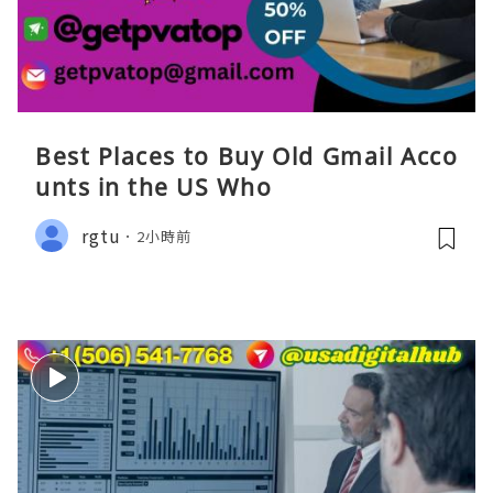
Best Places to Buy Old Gmail Acco
unts in the US Who
rgtu
2小時前