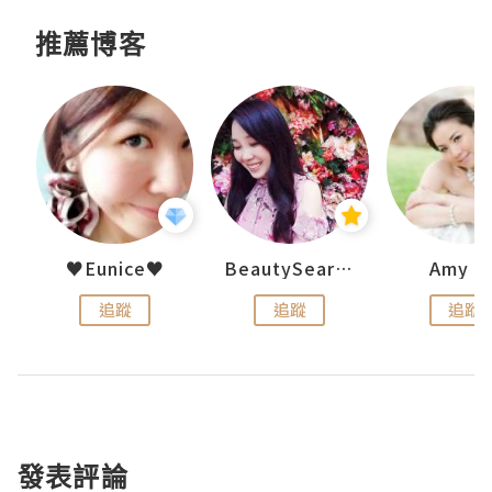
推薦博客
h 夏沫
♥Eunice♥
BeautySearch
Amy N
追蹤
追蹤
追蹤
發表評論