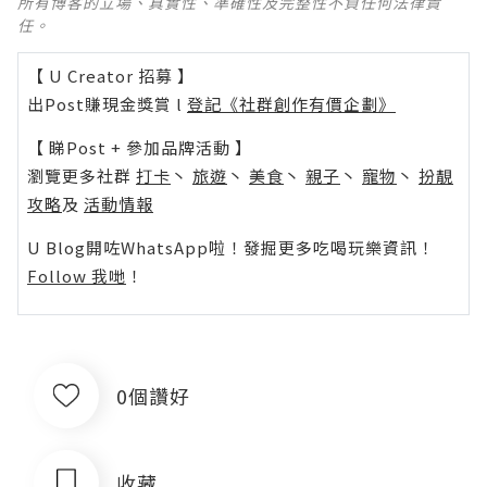
所有博客的立場、真實性、準確性及完整性不負任何法律責
任。
【 U Creator 招募 】
出Post賺現金獎賞 l
登記《社群創作有價企劃》
【 睇Post + 參加品牌活動 】
瀏覽更多社群
打卡
丶
旅遊
丶
美食
丶
親子
丶
寵物
丶
扮靚
攻略
及
活動情報
U Blog開咗WhatsApp啦！發掘更多吃喝玩樂資訊！
Follow 我哋
！
0個讚好
收藏