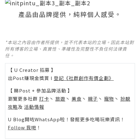
產品由品牌提供，純粹個人感受。
*本站之內容由作者所提供，並不代表本站的立場。因此本站對
所有博客的立場、真實性、準確性及完整性不負任何法律責
任。
【 U Creator 招募 】
出Post賺現金獎賞 l
登記《社群創作有價企劃》
【 睇Post + 參加品牌活動 】
瀏覽更多社群
打卡
丶
旅遊
丶
美食
丶
親子
丶
寵物
丶
扮靚
攻略
及
活動情報
U Blog開咗WhatsApp啦！發掘更多吃喝玩樂資訊！
Follow 我哋
！