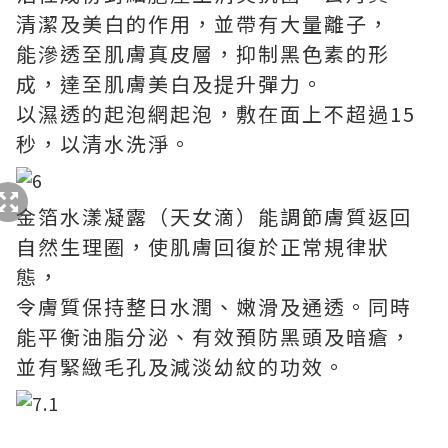
清潔及美白的作用，並帶有大量離子，
能滲透至肌膚真皮層，抑制黑色素的形
成，達至肌膚美白及提升彈力。
以濕透的起泡網起泡，敷在面上不超過15
秒，以清水洗淨。
金箔水漾凝露（天女滴）能調節膚質返回
自然生理圈，使肌膚回復於正常規律狀
態，
令膚質保持整日水潤、嫩滑及通透。同時
能平衡油脂分泌、有效預防黑頭及暗瘡，
並有緊緻毛孔及減淡幼紋的功效。