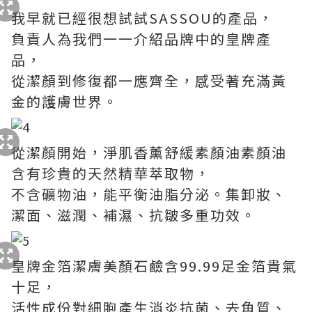
我早就已經很想試試SASSOU的產品，
負責人為我們一一介紹品牌中的皇牌產
品，
從潔顏到修復都一應齊全，感受著充滿黃
金的護膚世界。
從潔顏開始，淨肌香薰舒緩素顏油素顏油
含有珍貴的天然精華萃取物，
不含礦物油，能平衡油脂分泌。集卸妝、
潔面、滋潤、補濕、抗皺多重功效。
皇牌金箔潔膚美顏石鹼含99.99足金箔貴氣
十足，
活性成份對細胞產生消炎抗菌、去角質、