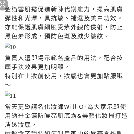
金箔雪肌霜促進新陳代謝能力，提高肌膚
彈性和光澤，具抗敏、補濕及美白功效。
亦能保護肌膚細胞受紫外線的侵射，防止
黑色素形成，預防色斑及減少皺紋。
負責人還即場示範各產品的用法，配合按
摩手法效果更加明顯，
特別在上妝前使用，妝感也會更加貼服哦
～
當天更邀請名化妝師Will Or為大家示範使
用納米金箔防曬亮肌底霜&美顏化妝掃打造
清透妝感，
還教會了我們如何利用家中的唇膏當作胭