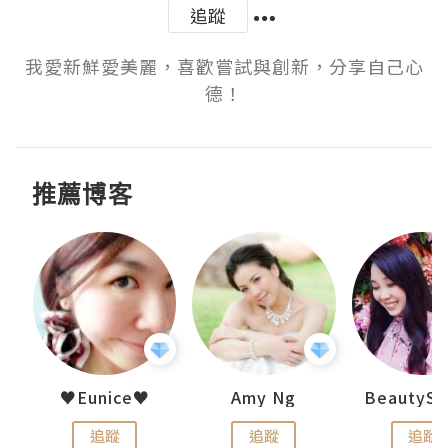
追蹤
我愛新鮮愛美麗，喜歡嘗試與創新，分享自己心
德！
推薦博客
h 夏沫
♥Eunice♥
Amy Ng
追蹤
追蹤
追蹤