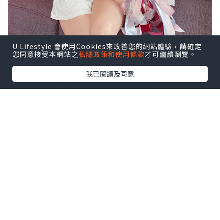
U Lifestyle 會使用Cookies來改善您的網站體驗，請確定
您同意接受本網站之
私隱政策和使用條款
才可繼續瀏覽。
我已閱讀及同意
女生花都對有一種特殊的愛吧～
特別是節日收到花真的是非常開心，
但鮮花總是幾天就凋謝了，所以我比較喜
歡保鮮花。