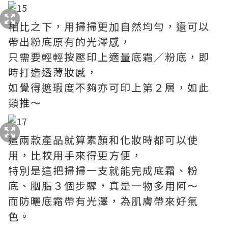
相比之下，用掃掃更加自然均勻，還可以
帶出粉底原有的光澤感，
只需要輕輕按壓印上適量底霜／粉底，即
時打造透薄妝感，
如覺得遮瑕度不夠亦可印上第２層，如此
類推～
這兩款產品就算素顏和化妝時都可以使
用，比較用手來得更方便，
特別是這把掃掃一支就能完成底霜、粉
底、胭脂３個步驟，真是一物多用阿～
而防曬底霜帶有光澤，為肌膚帶來好氣
色。