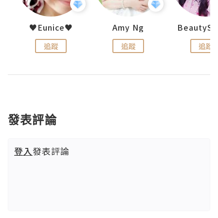
h 夏沫
♥Eunice♥
Amy Ng
追蹤
追蹤
追蹤
發表評論
登入
發表評論