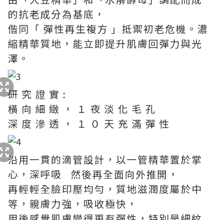
的抗老成分為基底，
偕同「 彈性再生複方 」抵禦初老危機。濃
縮精華質地，能立即提升肌膚回彈力與光
澤。
研 究 證 實 :
橫 向 細 緻 ， １ 夜 淡 化 毛 孔
深 度 滲 透 ， １ ０ 天 充 滿 彈 性
沿用一貫的滴管設計，以一管精華置於掌
心，深呼吸 然後再全面向外推開，
再輕輕全臉印壓均勻，質地滋潤度屬於中
等，親膚力強，吸收極快，
用後感覺肌膚變得更有彈性，特別是細紋