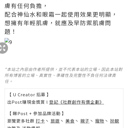
膚有任何負擔，
配合神仙水和眼霜一起使用效果更明顯，
想擁有年輕肌膚，就應及早防禦肌膚問
題！
*本站之內容由作者所提供，並不代表本站的立場。因此本站對
所有博客的立場、真實性、準確性及完整性不負任何法律責
任。
【 U Creator 招募 】
出Post賺現金獎賞 l
登記《社群創作有價企劃》
【 睇Post + 參加品牌活動 】
瀏覽更多社群
打卡
丶
旅遊
丶
美食
丶
親子
丶
寵物
丶
扮靚