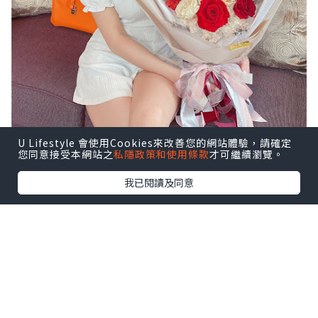
U Lifestyle 會使用Cookies來改善您的網站體驗，請確定
您同意接受本網站之
私隱政策和使用條款
才可繼續瀏覽。
我已閱讀及同意
女生花都對有一種特殊的愛吧～
特別是節日收到花真的是非常開心，
但鮮花總是幾天就凋謝了，所以我比較喜
歡保鮮花。