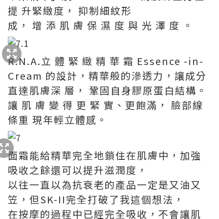
提 升緊緻度， 抑制細紋形
成， 增 添 肌 膚 保 濕 度 與 光 澤 度 。
R.N.A.立 體 緊 緻 精 華 霜 Essence -in-
Cream 的設計，精華般的滲透力，讓成分
直達肌膚深 層， 鞏固自身膠原蛋白結構。
讓 肌 膚 變 得 更 緊 實、更飽滿， 臉部線
條重 現年輕立體感。
面霜能給精華完全地鎖住在肌膚中，加強
吸收之餘還可以提升滋潤度，
以往一直以為抗衰老的產品一定是又油又
笠，但SK-II完全打破了我這個想法，
在按摩的過程中已經完全吸收，不會讓肌