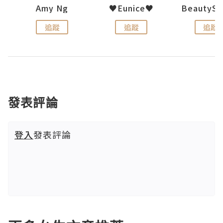
h 夏沫
Amy Ng
♥Eunice♥
追蹤
追蹤
追蹤
發表評論
登入
發表評論