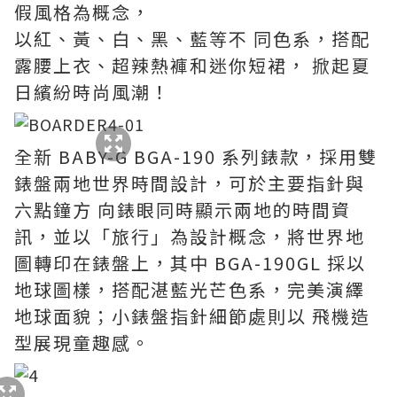
假風格為概念，
以紅、黃、白、黑、藍等不 同色系，搭配
露腰上衣、超辣熱褲和迷你短裙， 掀起夏
日繽紛時尚風潮！
全新 BABY-G BGA-190 系列錶款，採用雙
錶盤兩地世界時間設計，可於主要指針與
六點鐘方 向錶眼同時顯示兩地的時間資
訊，並以「旅行」為設計概念，將世界地
圖轉印在錶盤上，其中 BGA-190GL 採以
地球圖樣，搭配湛藍光芒色系，完美演繹
地球面貌；小錶盤指針細節處則以 飛機造
型展現童趣感。