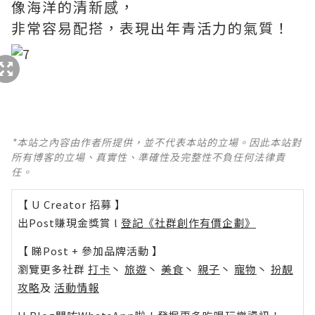
像海洋的清新感，
非常容易配搭，表現出年青活力的氣質！
*本站之內容由作者所提供，並不代表本站的立場。因此本站對
所有博客的立場、真實性、準確性及完整性不負任何法律責
任。
【 U Creator 招募 】
出Post賺現金獎賞 l
登記《社群創作有價企劃》
【 睇Post + 參加品牌活動 】
瀏覽更多社群
打卡
丶
旅遊
丶
美食
丶
親子
丶
寵物
丶
扮靚
攻略
及
活動情報