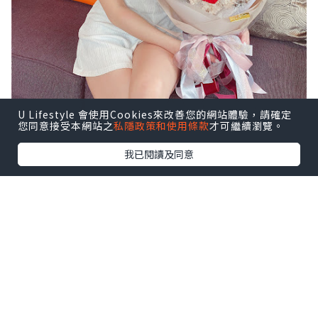
U Lifestyle 會使用Cookies來改善您的網站體驗，請確定
您同意接受本網站之
私隱政策和使用條款
才可繼續瀏覽。
我已閱讀及同意
女生花都對有一種特殊的愛吧～
特別是節日收到花真的是非常開心，
但鮮花總是幾天就凋謝了，所以我比較喜
歡保鮮花。