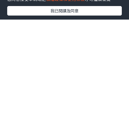
我已閱讀及同意
女生花都對有一種特殊的愛吧～
特別是節日收到花真的是非常開心，
但鮮花總是幾天就凋謝了，所以我比較喜
歡保鮮花。