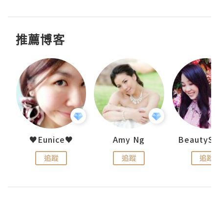
推薦博客
h 夏沫
♥Eunice♥
Amy Ng
追蹤
追蹤
追蹤