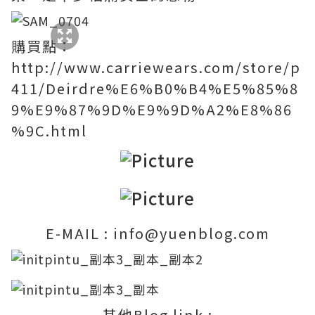
購買點：
http://www.carriewears.com/store/p
411/Deirdre%E6%B0%B4%E5%85%8
9%E9%87%9D%E9%9D%A2%E8%86
%9C.html
E-MAIL : info@yuenblog.com
其他Blog link :