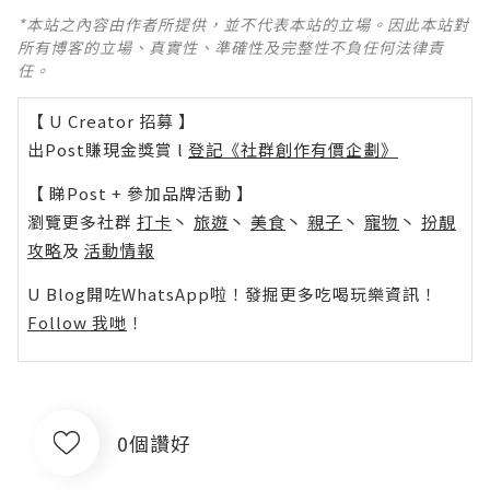
*本站之內容由作者所提供，並不代表本站的立場。因此本站對
所有博客的立場、真實性、準確性及完整性不負任何法律責
任。
【 U Creator 招募 】
出Post賺現金獎賞 l
登記《社群創作有價企劃》
【 睇Post + 參加品牌活動 】
瀏覽更多社群
打卡
丶
旅遊
丶
美食
丶
親子
丶
寵物
丶
扮靚
攻略
及
活動情報
U Blog開咗WhatsApp啦！發掘更多吃喝玩樂資訊！
Follow 我哋
！
0個讚好