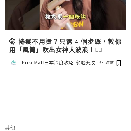
🤫 捲髮不用燙？只需 4 個步驟，教你
用「風筒」吹出女神大波浪！💇‍♀️
PriseMall日本深度攻略 家電美妝
6小時前
其他