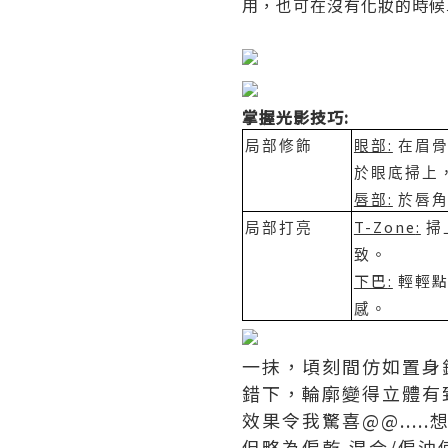
用，也可在沒有化妝的時候
掌握光影技巧:
:
局部修飾
眼部
在眉
於眼底掃上
:
唇部
於唇
T-Zone
:
局部打亮
掃
。
致
下巴
:
輕輕
感。
一抹，頃刻間仿如置身
錯下，輪廓變得立體有
效果令我驚喜@@...
但略為偏乾,混合/偏油