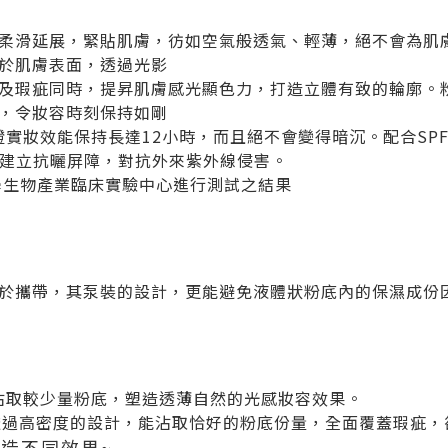
柔滑延展，緊貼肌膚，彷如空氣般透氣、輕薄，絕不會為肌
於肌膚表面，透過光影
及瑕疵同時，提昇肌膚感光顯色力，打造立體有致的輪廓。
，令妝容時刻保持如剛
證實妝效能保持長達12小時，而且絕不會變得暗沉。配合SP
肌膚建立抗曬屏障，對抗外來紫外線侵害。
大學生物產業臨床實驗中心進行測試之結果
於攜帶，其泵裝的設計，更能避免液體狀粉底內的保濕成份
f)能沾取較少量粉底，塑造透薄自然的光感妝容效果。
ff)透過高密度的設計，能沾取恰好的粉底份量，全面覆蓋瑕疵
營造不同效果~