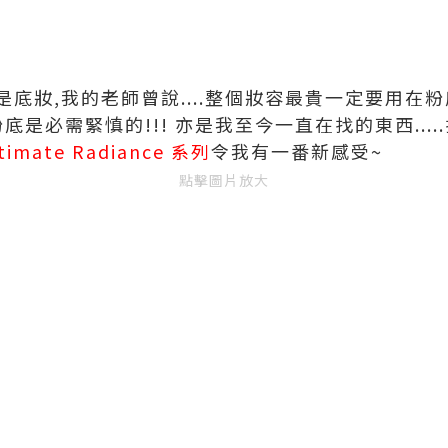
底妝,我的老師曾說....整個妝容最貴一定要用在粉底
是必需緊慎的!!! 亦是我至今一直在找的東西....
timate Radiance 系列
令我有一番新感受~
點擊圖片放大