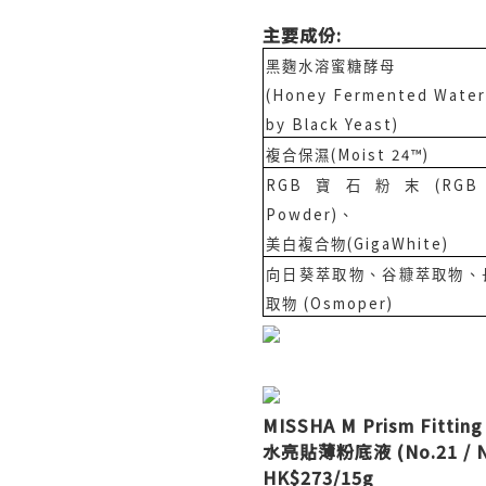
主要成份:
黑麴水溶蜜糖酵母
(Honey Fermented Water
by Black Yeast)
(Moist 24™)
複合保濕
RGB
(
RGB
寶石粉末
Powder)
、
(GigaWhite)
美白複合物
向日葵萃取物、谷糠萃取物、
(
Osmoper)
取物
MISSHA M Prism Fittin
水亮貼薄粉底液 (No.21 / N
HK$273/15g