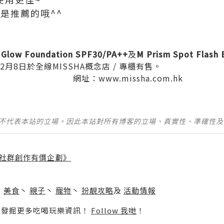
是推薦的哦^^
g Glow Foundation SPF30/PA++
及
M Prism Spot Flash 
12月8日於全線MISSHA概念店 / 專櫃有售。
網址：www.missha.com.hk
並不代表本站的立場。因此本站對所有博客的立場、真實性、準確性
社群創作有價企劃》
】
丶
美食
丶
親子
丶
寵物
丶
扮靚攻略
及
活動情報
p啦！發掘更多吃喝玩樂資訊！
Follow 我哋
！