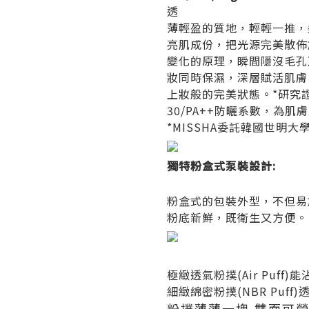
透
薄輕盈的質地，輕輕一推，
亮肌成份，把光源完美散佈
變化的原理，瞬間隱沒毛孔
妝同時保濕，深層賦活肌膚
上妝般的完美狀態。*研究
30/PA++防曬系數，為
*MISSHA委託韓國世明
獨特粉盒式泵裝設計:
粉盒式的包裝外型，不但易
粉底新鮮，既衛生又方便。
極緻透氣粉撲(Air Puf
細緻綿密粉撲(NBR Pu
粉撲薄薄一塊,雙面可