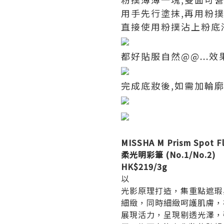
用手先行塗抹,再用粉
直接使用粉撲沾上粉底
都好貼服自然@@...效
完成底妝後,如需加輪廓
MISSHA M Prism Spot F
柔光明彩筆 (No.1/No.2)
HK$219/3g
以
光影原理打造，集重點遮瑕
細緻，同時細緻呵護肌膚，
展現活力，呈現剔透光澤，