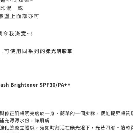
撲印混 或
液塗上面部亦可
果令我滿意~!
 ,可使用同系列的
柔光明彩筆
lash Brightener SPF30/PA++
與修正肌膚明亮度於一身，簡單的一個步驟，便能提昇膚質
補充源源水份，讓肌膚
強化臉龐立體感，宛如時刻活在鎂光燈下，光芒四射。這款