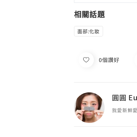
相關話題
面部:化妝
0個讚好
圓圓 Eu
我愛新鮮