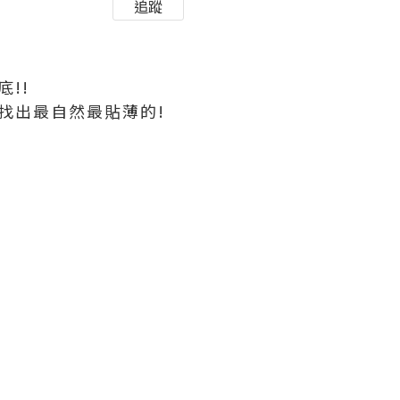
追蹤
!!
.找出最自然最貼薄的!