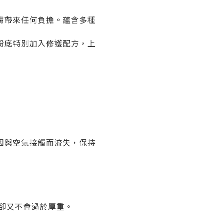
膚帶來任何負擔。蘊含多種
粉底特別加入修護配方，上
F
因與空氣接觸而流失，保持
，卻又不會過於厚重。