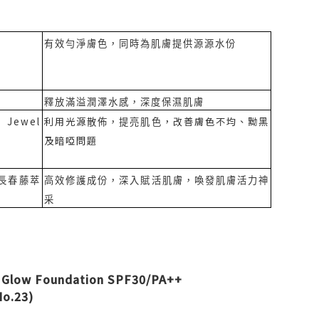
有效勻淨膚色，同時為肌膚提供源源水份
釋放滿溢潤澤水感，深度保濕肌膚
 Jewel
利用光源
，改善
膚色不均、黝黑
散佈，提亮肌色
及暗啞
問題
長春藤萃
高效修護成份，深入賦活肌膚，喚發肌膚活力神
采
g Glow Foundation SPF30/PA++
o.23)