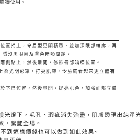
單獨使用。
骨位置掃上，令眉型更顯精緻，並加深眼部輪廓，再
，
隱沒黑眼圈及膚色暗啞問題。
角兩側點上，然後暈開，修飾唇部暗啞位置。
上柔光明彩筆，打亮肌膚，令臉龐看起來更
立體有
點於下巴位置
，然後暈開，提亮肌色，加強面部立體
鎂光燈下，毛孔、瑕疵消失殆盡，肌膚透現出純淨
致，驚艷全場。
..想不到這樣價錢也可以做到如此效果~
使用更佳~