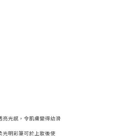
透亮光感，令肌膚變得幼滑
柔光明彩筆可於上妝後使