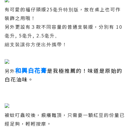
有可愛的福仔頭版25
，放在桌上也可作
毫升特別版
裝飾之用哦！
另外更設有３款不同容量的普通支裝版，分別有
10
, 5
, 2.5
毫升
毫升
毫升。
細支裝讓你方便出外攜帶！
和興白花膏
是我極推薦的！味道是原始的
另外
白花油味。
被蚊叮蟲咬後，痕癢難頂，只需要一顆紅豆的份量已
經足夠，輕輕按摩。