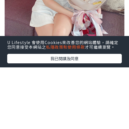
U Lifestyle 會使用Cookies來改善您的網站體驗，請確定
您同意接受本網站之
私隱政策和使用條款
才可繼續瀏覽。
我已閱讀及同意
女生花都對有一種特殊的愛吧～
特別是節日收到花真的是非常開心，
但鮮花總是幾天就凋謝了，所以我比較喜
歡保鮮花。