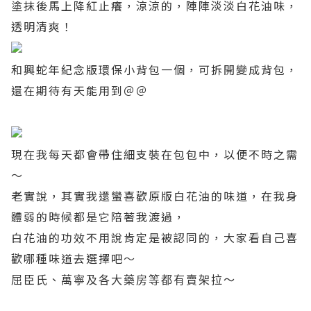
塗抹後馬上降紅止癢，涼涼的，陣陣淡淡白花油味，
透明清爽！
和興蛇年紀念版環保小背包一個，可拆開變成背包，
還在期待有天能用到＠＠
現在我每天都會帶住細支裝在包包中，以便不時之需
～
老實說，其實我還蠻喜歡原版白花油的味道，在我身
體弱的時候都是它陪著我渡過，
白花油的功效不用說肯定是被認同的，大家看自己喜
歡哪種味道去選擇吧～
屈臣氏、萬寧及各大藥房等都有賣架拉～