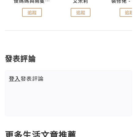
點滴
儍媽媽與兩隻小魔怪之家
艾米莉
追蹤
追蹤
追蹤
發表評論
登入
發表評論
更多生活文章推薦