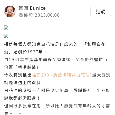
圓圓 Eunice
追蹤
發佈於 2013.06.08
相信每個人都知道白花油是什麼來的，「和興白花
油」始創於1927年，
自1951年生產基地轉移至香港後，至今仍然堅持百
份百「香港製造」！
今次特別推出
福仔239 (清幽版和興白花油)
最大分別
就是味道上的改良，
白花油的味道一向都是少少刺鼻，
醒腦提神，
出外旅
遊我都必需跟身！
但因很多長輩在用，所以比人感覺只有年齡大的才需
要。。。