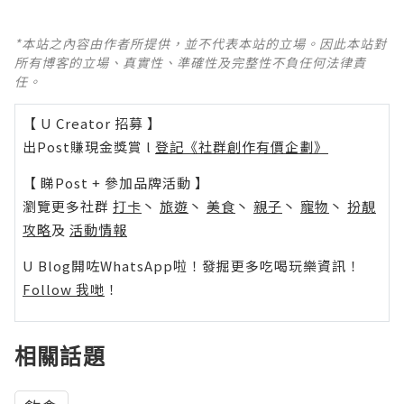
*本站之內容由作者所提供，並不代表本站的立場。因此本站對
所有博客的立場、真實性、準確性及完整性不負任何法律責
任。
【 U Creator 招募 】
出Post賺現金獎賞 l
登記《社群創作有價企劃》
【 睇Post + 參加品牌活動 】
瀏覽更多社群
打卡
丶
旅遊
丶
美食
丶
親子
丶
寵物
丶
扮靚
攻略
及
活動情報
U Blog開咗WhatsApp啦！發掘更多吃喝玩樂資訊！
Follow 我哋
！
相關話題