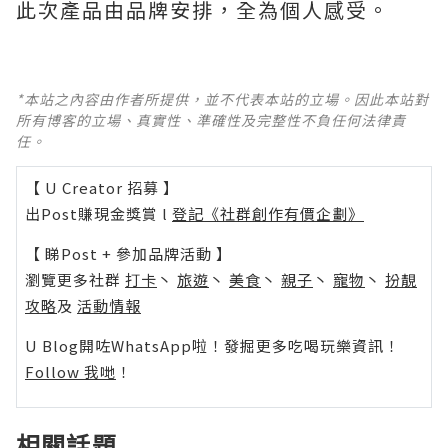
此次產品由品牌安排，全為個人感受。
*本站之內容由作者所提供，並不代表本站的立場。因此本站對
所有博客的立場、真實性、準確性及完整性不負任何法律責
任。
【 U Creator 招募 】
出Post賺現金獎賞 l
登記《社群創作有價企劃》
【 睇Post + 參加品牌活動 】
瀏覽更多社群
打卡
丶
旅遊
丶
美食
丶
親子
丶
寵物
丶
扮靚
攻略
及
活動情報
U Blog開咗WhatsApp啦！發掘更多吃喝玩樂資訊！
Follow 我哋
！
相關話題