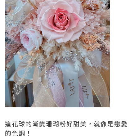
這花球的漸變珊瑚粉好甜美，就像是戀愛
的色調！