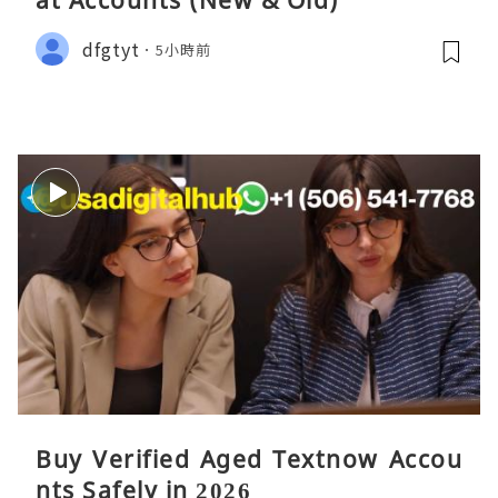
at Accounts (New & Old)
dfgtyt
5小時前
Buy Verified Aged Textnow Accou
nts Safely in 2026