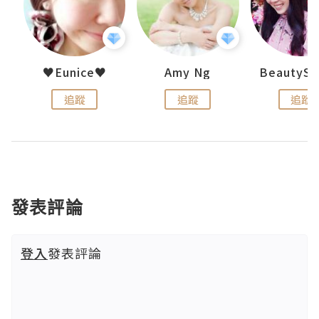
h 夏沫
♥Eunice♥
Amy Ng
追蹤
追蹤
追蹤
發表評論
登入
發表評論