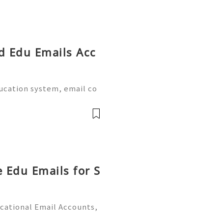
ed Edu Emails Acc
ducation system, email co
al part of academic life.
e world provide dedicate
e Edu Emails for S
cational Email Accounts,
s (2026) 💫💎💲💫🌐✨💎Fast