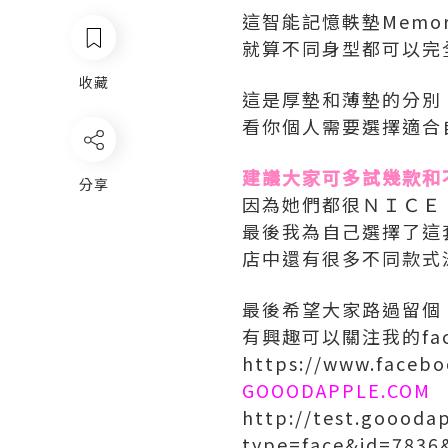
這智能記憶軼墊Memo
就算不同身型都可以完
收藏
這是厚墊和薄墊的分別
看你個人需要選擇適合
建議大家可多試幾款和
分享
因為她們都很ＮＩＣＥ
最後我為自己選擇了這套
店中還有很多不同款式
最後希望大家路過留個 LI
有興趣可以關注我的fac
https://www.faceb
GOOODAPPLE.COM
http://test.goooda
type=face&id=7836