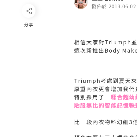
發佈於 2013.06.02
分享
相信大家對Triump
這次新推出Body M
Triumph考慮到夏
厚重內衣更會增加我們
特別採用了
糅合超幼細物
貼服無比的智能記憶軼墊Me
比一段內衣物料幻細3倍