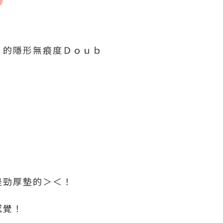
啡
ａ的隱形無痕度Ｄｏｕｂ
是勁厚墊的＞＜！
＂
感覺！