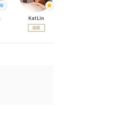
杜
KatLin
Missmiki 米奇小姐
追蹤
追蹤