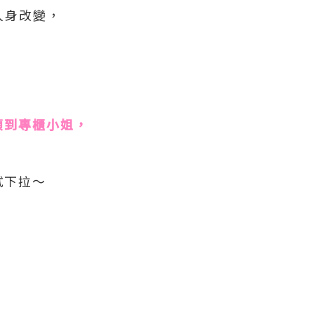
著人身改變，
煩到專櫃小姐，
試下拉～