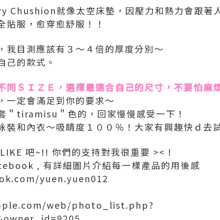
ry Chushion就像太空床墊，因壓力和熱力會跟
全貼服，愈穿愈舒服！！
，我目測應該有３～４倍的厚度分別～
自己的款式。
不同ＳＩＺＥ，選擇最適合自己的尺寸，不要怕麻
，一定會滿足到你的要求～
＂tiramisu＂色的，回家慢慢感受一下！
泳裝和內衣～吸睛度１００％！大家有興趣快ｄ去
KE 吧~!! 你們的支持對我很重要 >< !
ebook , 有詳細圖片介紹每一樣產品的用後感
ook.com/yuen.yuen012
pple.com/web/photo_list.php?
&owner_id=9205