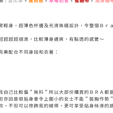
 :
雲尼拿
-
蜜桃橙
-
草莓奶昔
-
蜜糖啡
-
泡沬咖
常輕身，超薄色杯邊及光滑無縫設計，令整個Ｂｒ
超超超超順滑，比較薄身通爽，有點透的感覺～
完美配合不同身段和衣著：
我自己比較偏＂無料＂所以大部份購買的ＢＲＡ都
但亦因是很貼身會令上圍小的女士不能＂裝胸作勢
款，不但可以修飾我的線條，更可享受貼身絲滑的