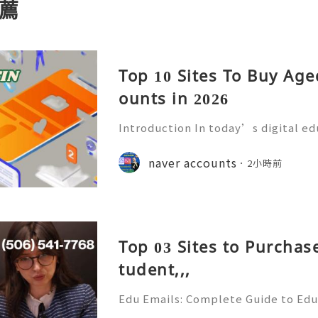
薦
Top 10 Sites To Buy Ag
ounts in 2026
Introduction In today’s digital e
mmunication has become an essenti
Educational institutions around th
naver accounts
2小時前
d email accounts to stude
Top 03 Sites to Purchas
tudent,,,
Edu Emails: Complete Guide to Edu
Benefits, Security & Best Practice