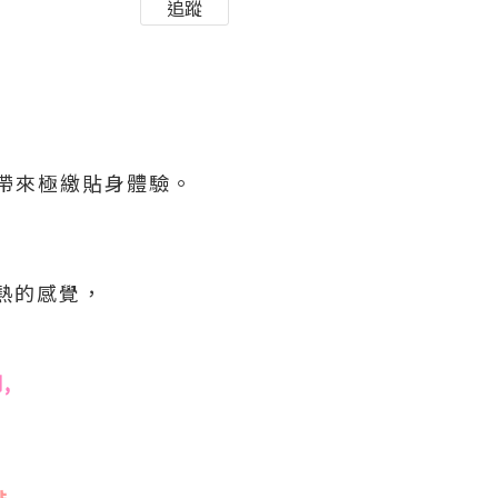
追蹤
性帶來極繳貼身體驗。
熱的感覺，
,