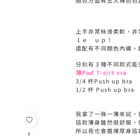
顏色方面有五大裸色色調
上手非常絲滑柔軟，非
ｌｅ ｕｐ！
還配有不同顏色內褲，
分別有３種不同款式能
薄Pad T-sirt vra
3/4 杯Push up bra
1/2 杯 Push up bra
我拿了一殊一薄來試，
這款薄身雖然很舒服，
所以我也會選擇厚身這
0