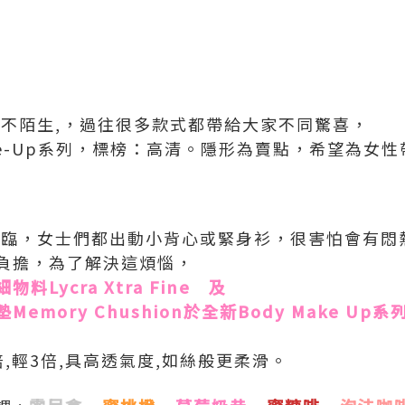
h並不陌生,，過往很多款式都帶給大家不同驚喜，
ake-Up系列，標榜：高清。隱形為賣點，希望為女
天來臨，女士們都出動小背心或緊身衫，很害怕會有悶
負擔，為了解決這煩惱，
料Lycra Xtra Fine 及
mory Chushion於全新Body Make Up系列
,輕3倍,具高透氣度,如絲般更柔滑。