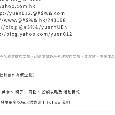
@yahoo.com.hk
tp://yuen012.@#$%&.com
://www.@#$%&.hk/?43198
://blog.@#$%&/yuenYUEN
://blog.yahoo.com/yuen012
並不代表本站的立場。因此本站對所有博客的立場、真實性、準確性
社群創作有價企劃》
】
丶
美食
丶
親子
丶
寵物
丶
扮靚攻略
及
活動情報
p啦！發掘更多吃喝玩樂資訊！
Follow 我哋
！