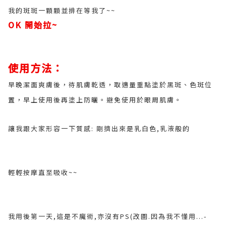
我的斑斑一顆顆並排在等我了~~
OK 開始拉~
使用方法：
早晚潔面爽膚後，待肌膚乾透，取適量重點塗於黑斑、色斑位
置，早上使用後再塗上防曬。避免使用於眼周肌膚。
讓我跟大家形容一下質感: 剛擠出來是乳白色,乳液般的
輕輕按摩直至吸收~~
我用後第一天,這是不魔術,亦沒有PS(改圖.因為我不懂用...-