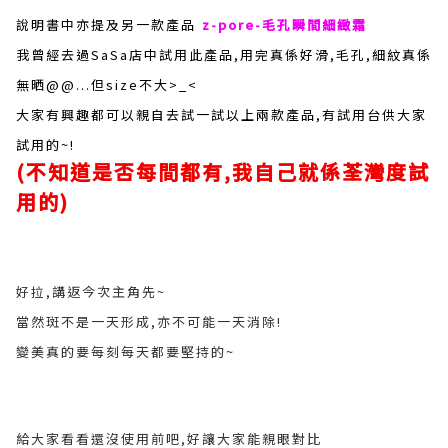
說明書中亦提及另一款產品
z-pore-毛孔瞬間細緻霜
我曾經去過SaSa店中試用此產品,用完真係好滑,毛孔,細紋真係
無晒@@...但size不大>_<
大家有興趣都可以親自去試一試以上兩款產品,有試用台供大家
試用的~!
(不知道是否每間都有,我自己就係荃灣度試
用的)
好拉,講返今次主角先~
當然斑不是一天形成,亦不可能一天消除!
變美真的要每刻每天都要堅持的~
給大家看看還沒使用前吧,好讓大家能親眼對比