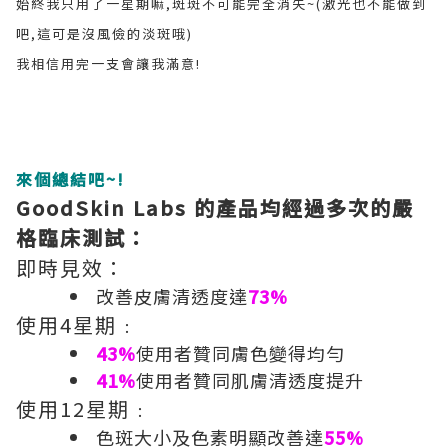
始終我只用了一星期嘛,斑斑不可能完全消失~(激光也不能做到
吧,這可是沒風儉的淡斑哦)
我相信用完一支會讓我滿意!
來個總結吧~!
GoodSkin Labs
的產品均經過多次的嚴
格臨床測試
：
即時見效：
改善皮膚清透度達
73%
使用4星期﹕
43%
使用者贊同膚色變得均勻
41%
使用者贊同肌膚清透度提升
使用12星期﹕
色斑大小及色素明顯改善達
55%