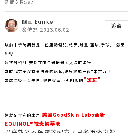
瀏覽次數:382
圓圓 Eunice
追蹤
發佈於 2013.06.02
以前中學時期我是一位運動健兒,跑步,跳遠,藍球,手球,...怎至
鉛球....
每次練習/比賽都在中午最最最大太陽時進行...
當時我完全沒有要防曬的觀念,結果變成一舊"朱古力"!
"
"
斑
斑
當成年後一直美白..變白後留下更明顯的
美國GoodSkin Labs全新
這就是
今次的主角
EQUINOL™祛斑精華液
以高效又不傷膚的配方，具多重淡斑效