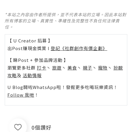
*本站之內容由作者所提供，並不代表本站的立場。因此本站對
所有博客的立場、真實性、準確性及完整性不負任何法律責
任。
【 U Creator 招募 】
出Post賺現金獎賞 l
登記《社群創作有價企劃》
【 睇Post + 參加品牌活動 】
瀏覽更多社群
打卡
丶
旅遊
丶
美食
丶
親子
丶
寵物
丶
扮靚
攻略
及
活動情報
U Blog開咗WhatsApp啦！發掘更多吃喝玩樂資訊！
Follow 我哋
！
0個讚好