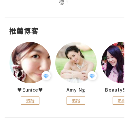
德！
推薦博客
h 夏沫
♥Eunice♥
Amy Ng
追蹤
追蹤
追蹤