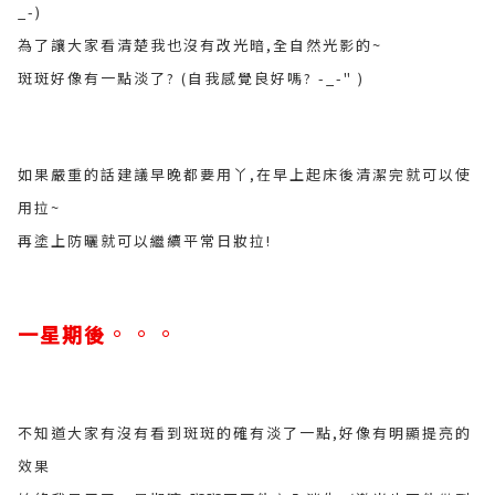
_-)
為了讓大家看清楚我也沒有改光暗,全自然光影的~
斑斑好像有一點淡了? (自我感覺良好嗎? -_-" )
如果嚴重的話建議早晚都要用丫,在早上起床後清潔完就可以使
用拉~
再塗上防曬就可以繼續平常日妝拉!
。。。
一星期後
不知道大家有沒有看到斑斑的確有淡了一點,好像有明顯提亮的
效果