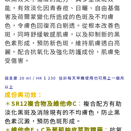
能，有效淡化因青春痘、日曬、自由基傷
害及荷爾蒙變化所造成的色斑及不均膚
色，令膚色回復亮白剔透。從根本改善色
斑，同時舒緩敏感肌膚，以及抑制新的黑
色素形成，預防新色斑，維持肌膚透白亮
麗。配合抗氧化及強化防護成份，肌膚免
受傷害。
這支是 20 ml / HK $ 230 估計每天早晚使用也可用上一個月
以上
成份與功效：
＊
SR12
複合物及維他命
C
：
複合配方有助
淡化黑斑及消除現有的不均膚色，防止黑
色素沉澱，預防色斑形成。
＊
維他命
E
、
C
及葡萄柚皮萃取精華
：
抗氧