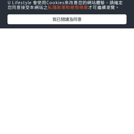
U Lifestyle 會使用Cookies來改善您的網站體驗，請確定
您同意接受本網站之
私隱政策和使用條款
才可繼續瀏覽。
我已閱讀及同意
女生花都對有一種特殊的愛吧～
特別是節日收到花真的是非常開心，
但鮮花總是幾天就凋謝了，所以我比較喜
歡保鮮花。