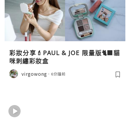
彩妝分享💄PAUL & JOE 限量版🐈‍⬛貓
咪刺繡彩妝盒
virgowong
6分鐘前