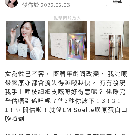
追蹤
發佈於 2022.02.03
點擊圖片放大
女為悅己者容， 隨著年齡嘅改變， 我哋嘅
骨膠原亦都會流失得越嚟越快， 有冇發現
我手上哩枝細細支嘅嘢好得意呢？ 係咪完
全估唔到係咩呢？俾3秒你諗下！3！2！
1！✨ 開估啦！就係LM Soelle膠原蛋白口
腔噴劑