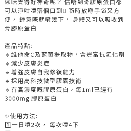
係咪覺得好神奇呢？ 估唔到骨膠原蛋白都
可以淨咁噴落個口到 隨時放喺手袋又方
便， 鍾意嘅就噴幾下， 身體又可以吸收到
骨膠原蛋白
產品特點:
🔸維他命C及藍莓提取物，含豐富抗氧化劑
🔸減少皮膚炎症
🔸增強皮膚自我修復能力
🔸採用高科技微型膠囊技術
🔸有高濃度嘅膠原蛋白，每1ml已經有
3000mg 膠原蛋白
✨使用方法:
1️⃣一日噴2次， 每次噴4下