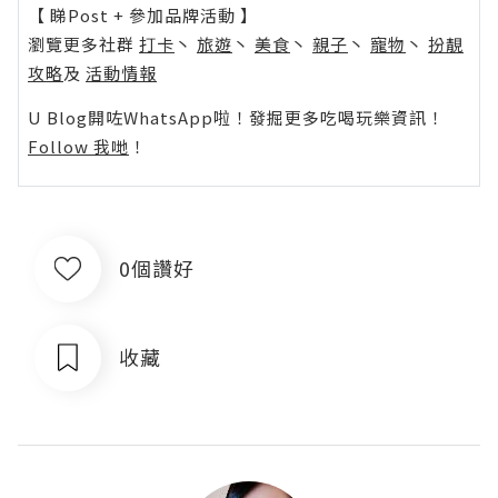
【 睇Post + 參加品牌活動 】
瀏覽更多社群
打卡
丶
旅遊
丶
美食
丶
親子
丶
寵物
丶
扮靚
攻略
及
活動情報
U Blog開咗WhatsApp啦！發掘更多吃喝玩樂資訊！
Follow 我哋
！
0個讚好
收藏