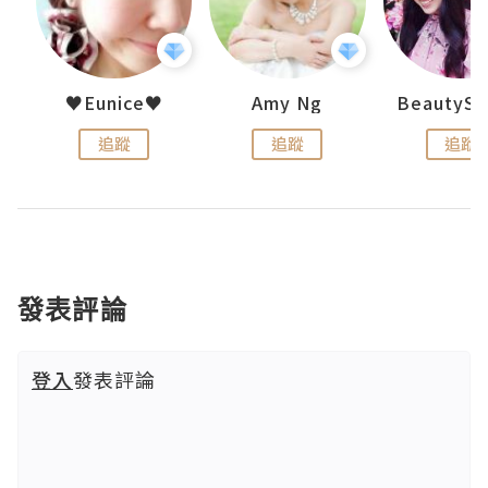
h 夏沫
♥Eunice♥
Amy Ng
追蹤
追蹤
追蹤
發表評論
登入
發表評論