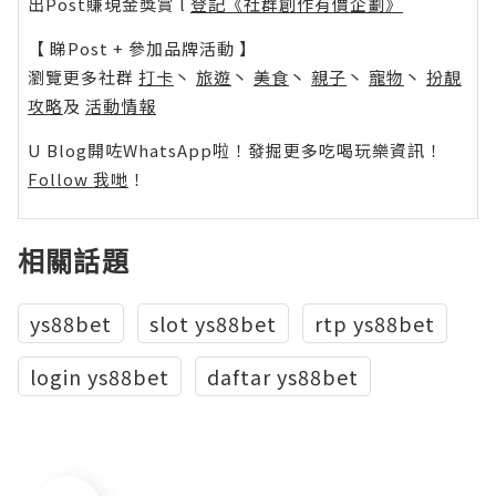
出Post賺現金獎賞 l
登記《社群創作有價企劃》
【 睇Post + 參加品牌活動 】
瀏覽更多社群
打卡
丶
旅遊
丶
美食
丶
親子
丶
寵物
丶
扮靚
攻略
及
活動情報
U Blog開咗WhatsApp啦！發掘更多吃喝玩樂資訊！
Follow 我哋
！
相關話題
ys88bet
slot ys88bet
rtp ys88bet
login ys88bet
daftar ys88bet