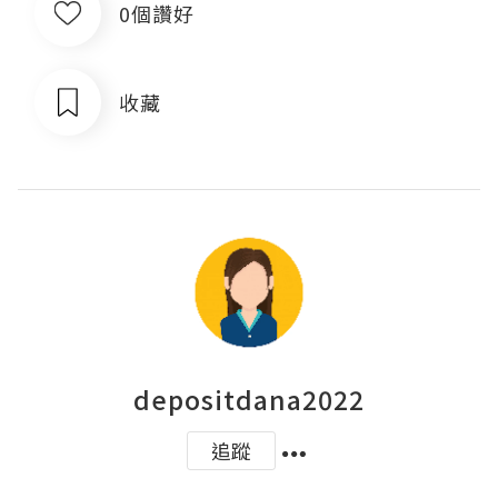
0個讚好
收藏
depositdana2022
追蹤