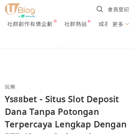
會員登記
社群創作有價企劃
社群熱話
成為U Creato
更多
玩樂
Ys88bet - Situs Slot Deposit
Dana Tanpa Potongan
Terpercaya Lengkap Dengan