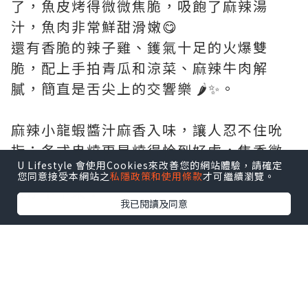
了，魚皮烤得微微焦脆，吸飽了麻辣湯
汁，魚肉非常鮮甜滑嫩😋
還有香脆的辣子雞、鑊氣十足的火爆雙
脆，配上手拍青瓜和涼菜、麻辣牛肉解
膩，簡直是舌尖上的交響樂 🌶️✨。
麻辣小龍蝦醬汁麻香入味，讓人忍不住吮
指；各式串燒更是燒得恰到好處，焦香微
U Lifestyle 會使用Cookies來改善您的網站體驗，請確定
辣，孜然香氣爆棚，一口串燒一口啤酒簡
您同意接受本網站之
私隱政策和使用條款
才可繼續瀏覽。
直停不下來！
我已閱讀及同意
喝一口青島啤酒，很濃厚的麥香，口感細
膩順滑。
麥香味在口中散開，瞬間減辣，青島啤酒
同辣嘢真係天生一對，用嚟配香辣川菜簡