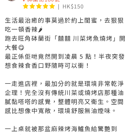
HK$150
生活最治癒的事莫過於約上閨蜜，去狠狠
吃一頓香辣🌶️
跑去旺角砵蘭街「囍囍 川菜烤魚燒烤」開
大餐😋
最正係佢哋竟然開到凌晨 5 點！半夜突發
想食辣食香口野隨時可以衝！
一走進店裡，最加分的就是環境非常乾淨
企理！完全沒有傳統川菜或燒烤店那種油
膩黏嗒嗒的感覺，整體明亮又衛生。空間
感比想像中寬敞，環境舒服無油煙味。
一上桌就被那盆麻辣烤海鱸魚給驚艷到