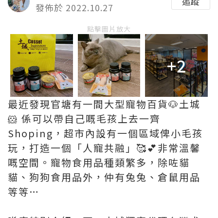
追蹤
發佈於 2022.10.27
點擊圖片放大
+2
最近發現官塘有一間大型寵物百貨🐶土城
🐹 係可以帶自己嘅毛孩上去一齊
Shoping，超市內設有一個區域俾小毛孩
玩，打造一個「人寵共融」🥰💕非常溫馨
嘅空間。寵物食用品種類繁多，除咗貓
貓、狗狗食用品外，仲有兔兔、倉鼠用品
等等…