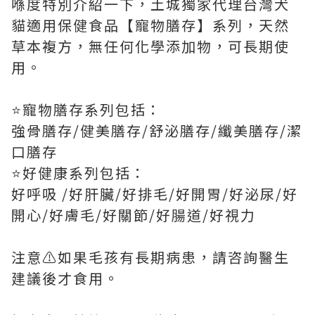
喺度特別介紹一下，土城獨家代理台灣犬
貓適用保健食品【寵物膳存】系列，天然
草本複方，無任何化學添加物，可長期使
用。
⭐️寵物膳存系列包括：
強骨膳存/健美膳存/舒泌膳存/纖美膳存/潔
口膳存
⭐️好健康系列包括：
好呼吸 /好肝臟/好排毛/好開胃/好泌尿/好
開心/好膚毛/好關節/好腸道/好視力
注意⚠️如果毛孩有長期病患，請咨詢醫生
建議後才食用。