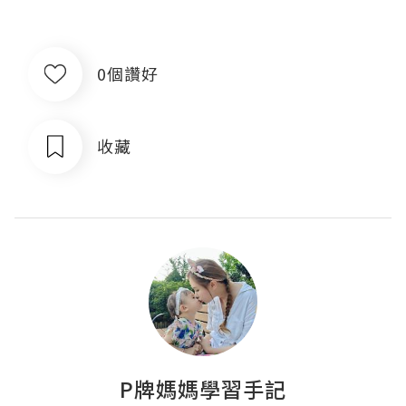
0個讚好
收藏
P牌媽媽學習手記