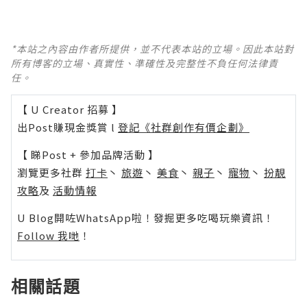
*本站之內容由作者所提供，並不代表本站的立場。因此本站對
所有博客的立場、真實性、準確性及完整性不負任何法律責
任。
【 U Creator 招募 】
出Post賺現金獎賞 l
登記《社群創作有價企劃》
【 睇Post + 參加品牌活動 】
瀏覽更多社群
打卡
丶
旅遊
丶
美食
丶
親子
丶
寵物
丶
扮靚
攻略
及
活動情報
U Blog開咗WhatsApp啦！發掘更多吃喝玩樂資訊！
Follow 我哋
！
相關話題