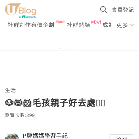
會員登記
社群創作有價企劃
社群熱話
成為U Creato
更多
生活
🐶😻🐹毛孩親子好去處👍🏼
瀏覽次數:399
P牌媽媽學習手記