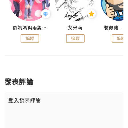
點滴
儍媽媽與兩隻小魔怪之家
艾米莉
追蹤
追蹤
追蹤
發表評論
登入
發表評論