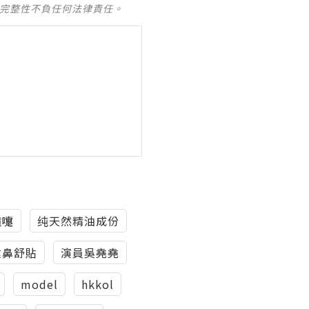
及完整性不負任何法律責任。
噴嚏
纯天然精油成份
健鼻舒貼
演員吳堯堯
model
hkkol