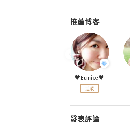
推薦博客
LoveCath 夏沫
♥Eunice♥
追蹤
追蹤
發表評論