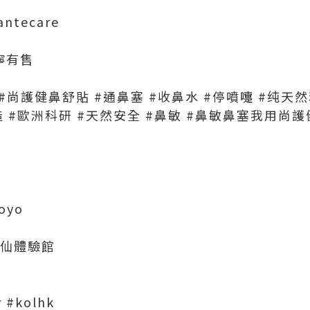
antecare
寧有售
re #尚護健鼻舒貼 #通鼻塞 #收鼻水 #停噴嚏 #纯
造 #歐洲科研 #天然安全 #鼻敏 #鼻敏鼻塞我用尚
oyo
率仙體驗館
 #kolhk