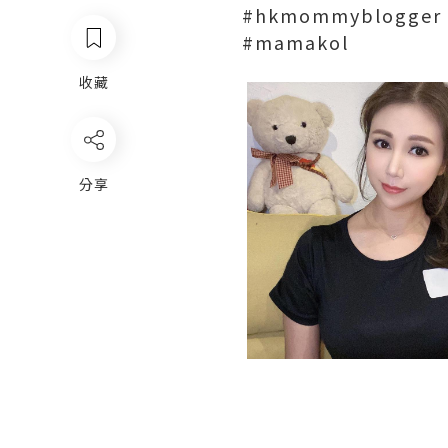
#hkmommyblogger
#mamakol
收藏
分享