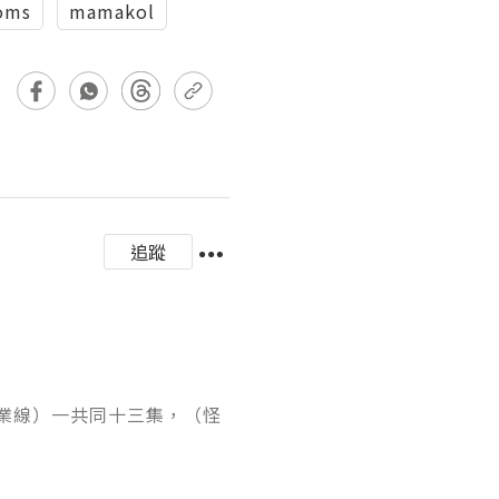
oms
mamakol
追蹤
條事業線）一共同十三集，（怪