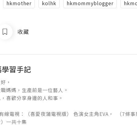
hkmother
kolhk
hkmommyblogger
hkm
收藏
媽學習手記
好，

職媽媽，生產前是一位藝人。

，喜歡分享身邊的人和事。



 TV 有線電視：（喜愛夜蒲電視版） 色演女主角EVA，  （7