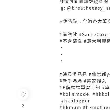
詳情可到尚護健ig查詢
ig: @breatheeasy_s
⭐️銷售點：全港各大萬
#尚護健 #SanteCa
#不含藥性 #意大利製
·
·
·
#演員吳堯堯 #仙樂都y
#新手媽媽 #梁家婦女
#P牌媽媽學習手記 #
#kol #model #hkkol
#hkblogger
0
#hkmum #hkmother