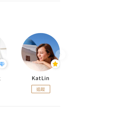
杜
KatLin
Missmiki 米奇小姐
追蹤
追蹤