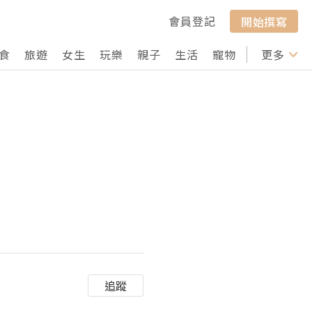
會員登記
開始撰寫
食
旅遊
女生
玩樂
親子
生活
寵物
行山
更多
打卡
追蹤