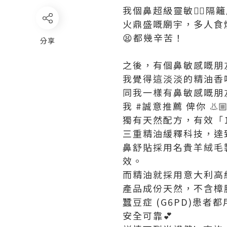
我個鼻超級靈敏👍
火鼎盛嘅廟宇，多人食
😫都幾辛苦！
分享
之後，有個鼻敏感嘅朋
我覺得這淡淡的精油香
同我一樣有鼻敏感嘅朋
我 #誠意推薦 俾你 👃
獨有天然配方，有效「
三重精油緩釋科技，達
鼻舒貼採用名貴羊絨毛
效。
而精油就採用意大利高
產品成份天然，不含樟
蠶豆症 (G6PD)患者都用
安全可靠💕