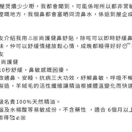
隔籬屋煲燶少少嘢，我都會聞到，可能係咁所以都非
煙嘅地方，我個鼻都會塞晒同流鼻水，係返到屋企
友介紹我用👃🏼尚護健鼻舒貼，除咗可以即時舒緩
味，仲可以舒緩情緒放鬆心情，成晚都睡得好好😴
友
🏼尚護健
10秒舒緩，鼻敏感嘅困擾。
致通鼻、安睡、抗病三大功效，紓解鼻敏、呼吸不
製造，羊絨毛的活性纖維讓精油根據體溫變化而快
級名貴100%天然精油。
腦及水楊酸等易敏成份，不含藥性 ，適合 6個月以
得🥰👍🏼