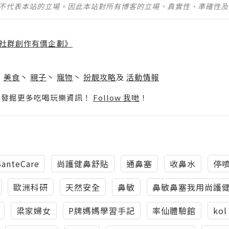
並不代表本站的立場。因此本站對所有博客的立場、真實性、準確性
社群創作有價企劃》
】
丶
美食
丶
親子
丶
寵物
丶
扮靚攻略
及
活動情報
p啦！發掘更多吃喝玩樂資訊！
Follow 我哋
！
SanteCare
尚護健鼻舒貼
通鼻塞
收鼻水
停
歐洲科研
天然安全
鼻敏
鼻敏鼻塞我用尚護
梁家婦女
P牌媽媽學習手記
率仙體驗館
kol