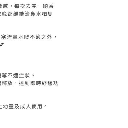
常敏感，每次去完一啲香
成晚都繼續流鼻水嗰隻
鼻塞流鼻水嘅不適之外，

暢等不適症狀。
速釋放，達到即時紓緩功
上幼童及成人使用。