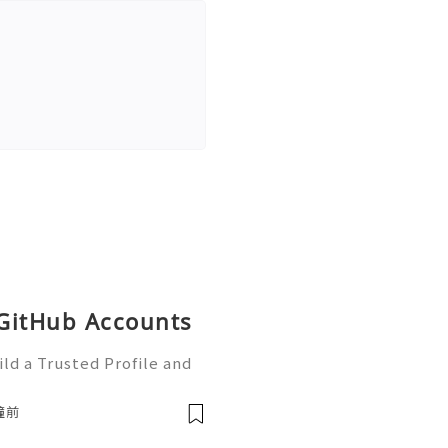
 GitHub Accounts
ld a Trusted Profile and
tHub is one of the worl
e development and collabo
鐘前