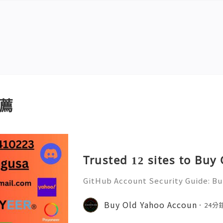
薦
Trusted 12 sites to Buy
GitHub Account Security Guide: Bui
Protect Your Developer Identity Gi
d's leading platforms for softwar
Buy Old Yahoo Accoun
24分
ration. Millions of develo