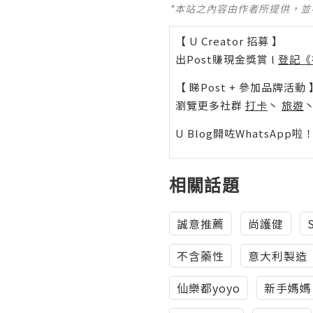
*本站之內容由作者所提供，
【 U Creator 招募 】
出Post賺現金獎賞 l
登記《
【 睇Post + 參加品牌活動 
瀏覽更多社群
打卡
丶
旅遊
U Blog開咗WhatsAp
相關話題
誠意推薦
尚護健
不含藥性
意大利製造
仙樂都yoyo
新手媽媽