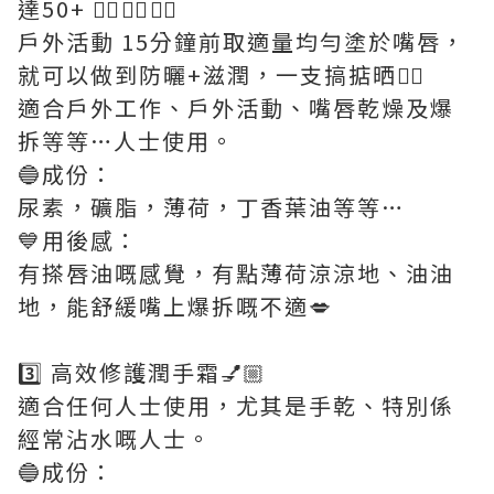
達50+ 👍🏼👍🏼👍🏼
戶外活動 15分鐘前取適量均勻塗於嘴唇，
就可以做到防曬+滋潤，一支搞掂晒👍🏼
適合戶外工作、戶外活動、嘴唇乾燥及爆
拆等等…人士使用。
🔵成份：
尿素，礦脂，薄荷，丁香葉油等等…
💙用後感：
有搽唇油嘅感覺，有點薄荷涼涼地、油油
地，能舒緩嘴上爆拆嘅不適💋
3️⃣ 高效修護潤手霜💅🏼
適合任何人士使用，尤其是手乾、特別係
經常沾水嘅人士。
🔵成份：