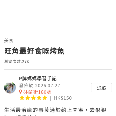
美食
旺角最好食嘅烤魚
瀏覽次數:278
P牌媽媽學習手記
發佈於 2026.07.27
追蹤
砵蘭街180號
HK$150
生活最治癒的事莫過於約上閨蜜，去狠狠