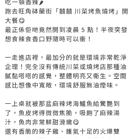
吃一頓香辣🌶️
跑去旺角砵蘭街「囍囍 川菜烤魚燒烤」開
大餐😋
最正係佢哋竟然開到凌晨 5 點！半夜突發
想食辣食香口野隨時可以衝！
一走進店裡，最加分的就是環境非常乾淨
企理！完全沒有傳統川菜或燒烤店那種油
膩黏嗒嗒的感覺，整體明亮又衛生。空間
感比想像中寬敞，環境舒服無油煙味。
一上桌就被那盆麻辣烤海鱸魚給驚艷到
了，魚皮烤得微微焦脆，吸飽了麻辣湯
汁，魚肉非常鮮甜滑嫩😋
還有香脆的辣子雞、鑊氣十足的火爆雙