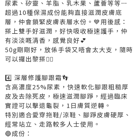
尿素、矽靈、羊脂、乳木果、蘆薈等等…
超過10種保濕成份能夠直接滋潤皮膚底
層，仲會鎖緊皮膚表層水份。💙用後感：
搽上雙手好滋潤，好快吸收極速護手，仲
有淡淡嘅清香，感覺良好💕
50g剛剛好，放係手袋又唔會太大支，隨時
可以攞出黎搽👍🏼
4️⃣ 深層修護腳跟霜👣
含高濃度25%尿素，快速軟化腳跟粗糙厚
皮及去除死皮，極速滋潤腳踭，經過臨床
實證可以擊退龜裂，1日膚質逆轉。
特別適合愛穿拖鞋/涼鞋、腳踭皮膚硬厚、
經常站立、走路較多人士使用。
🔵成份：