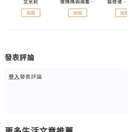
點滴
艾米莉
儍媽媽與兩隻小魔怪之家
追蹤
追蹤
追蹤
發表評論
登入
發表評論
更多生活文章推薦