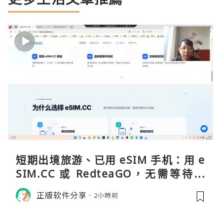
短期出境旅游、已用 eSIM 手机：用 e
SIM.CC 或 RedteaGO，无需等待收
货。需要“当地号码 + 通话短信”（如
正版软件分享
2小時前
打车、外卖、客户联络）：优先 Redt
eaGO（明确提供通话短信套餐）。长