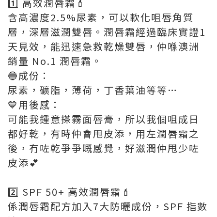
1️⃣ 高效潤唇霜💄
含高濃度2.5%尿素，可以軟化咀唇角質
層，深層滋潤雙唇。潤唇霜經過臨床實證1
天見效，能迅速急救乾燥雙唇，仲喺澳洲
銷量 No.1 潤唇霜。
🔵成份：
尿素，礦脂，薄荷，丁香葉油等等…
💙用後感：
可能我鍾意搽霧面唇膏，所以我個咀成日
都好乾，有時仲會甩皮添，用左潤唇霜之
後，冇咗乾爭爭嘅感覺，好滋潤仲甩少咗
皮添💕
2️⃣ SPF 50+ 高效潤唇霜💄
係潤唇霜配方加入7大防曬成份，SPF 指數