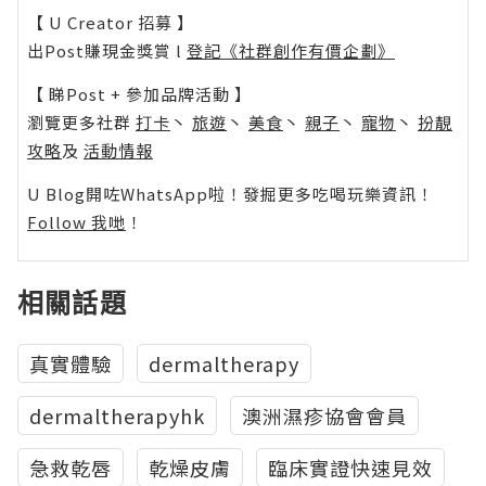
【 U Creator 招募 】
出Post賺現金獎賞 l
登記《社群創作有價企劃》
【 睇Post + 參加品牌活動 】
瀏覽更多社群
打卡
丶
旅遊
丶
美食
丶
親子
丶
寵物
丶
扮靚
攻略
及
活動情報
U Blog開咗WhatsApp啦！發掘更多吃喝玩樂資訊！
Follow 我哋
！
相關話題
真實體驗
dermaltherapy
dermaltherapyhk
澳洲濕疹協會會員
急救乾唇
乾燥皮膚
臨床實證快速見效