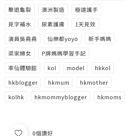
擊退龜裂
澳洲製造
極速護手
見字補水
尿素護膚
1天見效
演員吳堯堯
仙樂都yoyo
新手媽媽
梁家婦女
P牌媽媽學習手記
率仙體驗館
kol
model
hkkol
hkblogger
hkmum
hkmother
kolhk
hkmommyblogger
hkmoms
0個讚好