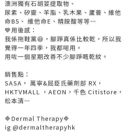
澳洲獨有石胡荽提取物、
尿素、矽靈、羊脂、乳木果、蘆薈、維他
命B5、 維他命E、精胺酸等等…
💙用後感：
我係拖鞋黨😆，腳踭真係比較乾，所以我
覺得一年四季，我都啱用。
用咗一個星期改善不少腳踭嘅乾紋。
銷售點：
SASA， 萬寧&屈臣氏藥劑部 RX，
HKTVMALL ，AEON，千色 Citistore，
松本清…
🔷Dermal Therapy🔷
ig @dermaltherapyhk