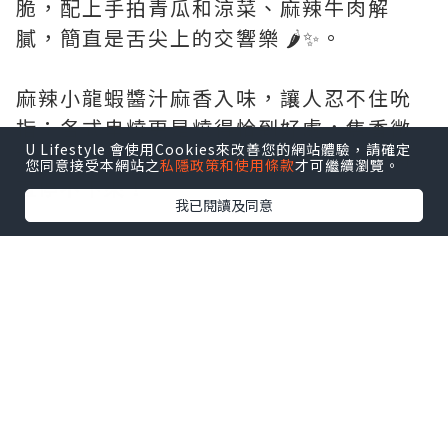
脆，配上手拍青瓜和涼菜、麻辣牛肉解
膩，簡直是舌尖上的交響樂 🌶️✨。
麻辣小龍蝦醬汁麻香入味，讓人忍不住吮
指；各式串燒更是燒得恰到好處，焦香微
U Lifestyle 會使用Cookies來改善您的網站體驗，請確定
辣，孜然香氣爆棚，一口串燒一口啤酒簡
您同意接受本網站之
私隱政策和使用條款
才可繼續瀏覽。
直停不下來！
我已閱讀及同意
喝一口青島啤酒，很濃厚的麥香，口感細
膩順滑。
麥香味在口中散開，瞬間減辣，青島啤酒
同辣嘢真係天生一對，用嚟配香辣川菜簡
直係神級組合！喝一口，瞬間解辣👍🏼爽!
🥰💕做人真係要愛自己多啲，跟對的人，