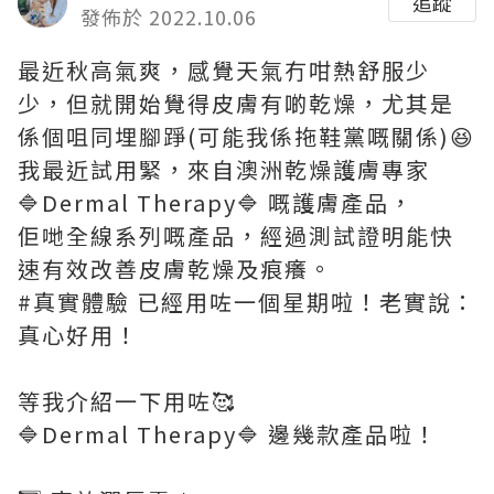
追蹤
發佈於 2022.10.06
最近秋高氣爽，感覺天氣冇咁熱舒服少
少，但就開始覺得皮膚有啲乾燥，尤其是
係個咀同埋腳踭(可能我係拖鞋黨嘅關係)😆
我最近試用緊，來自澳洲乾燥護膚專家
🔷Dermal Therapy🔷 嘅護膚產品，
佢哋全線系列嘅產品，經過測試證明能快
速有效改善皮膚乾燥及痕癢。
#真實體驗 已經用咗一個星期啦！老實說：
真心好用！
等我介紹一下用咗🥰
🔷Dermal Therapy🔷 邊幾款產品啦！