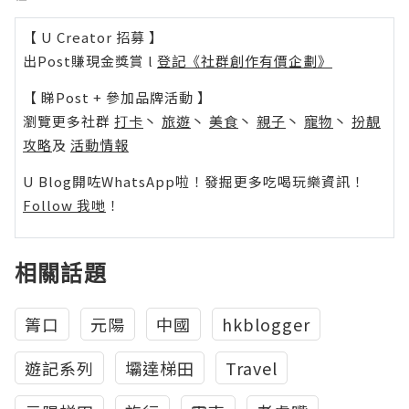
【 U Creator 招募 】
出Post賺現金獎賞 l
登記《社群創作有價企劃》
【 睇Post + 參加品牌活動 】
瀏覽更多社群
打卡
丶
旅遊
丶
美食
丶
親子
丶
寵物
丶
扮靚
攻略
及
活動情報
U Blog開咗WhatsApp啦！發掘更多吃喝玩樂資訊！
Follow 我哋
！
相關話題
箐口
元陽
中國
hkblogger
遊記系列
壩達梯田
Travel