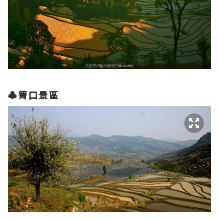
♣箐口景區