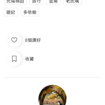
元陽梯田
旅行
雲南
老虎嘴
遊記
多依樹
0個讚好
收藏