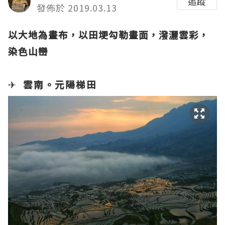
追蹤
發佈於 2019.03.13
以大地為畫布，以田埂勾勒畫面，潑灑雲彩，
染色山巒
✈
雲南。元陽梯田