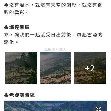
♠沒有灌水，就沒有天空的倒影，就沒有倒
影的雲彩。
♣壩達景區
來，讓我們一起感受日出前後，風起雲湧的
變化。
點擊圖片放大
+2
♣老虎嘴景區