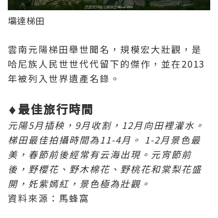
壩達梯田
雲南元陽梯田舉世聞名，規模宏大壯觀，是
哈尼族人民世世代代留下的傑作，並在2013
年被列入世界遺產名錄。
最佳旅行時間
♦
元陽5月插秧，9月收割，12月向田裡灌水。
梯田最佳拍攝時間為11-4月。 1-2月景色最
美，春節前後經常有云海出現。元宵節前
後，野櫻花、野木棉花、野桃花和棠梨花盛
開，奼紫嫣紅，景色極為壯觀。
資料來源：馬蜂窩