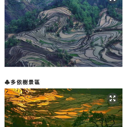
♣多依樹景區