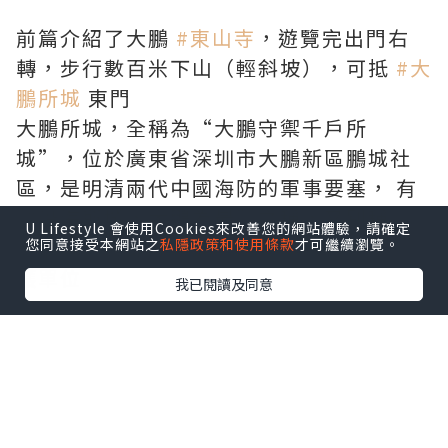
前篇介紹了大鵬
#東山寺
，遊覽完出門右
轉，步行數百米下山（輕斜坡），可抵
#大
鵬所城
東門
大鵬所城，全稱為“大鵬守禦千戶所
城”，位於廣東省深圳市大鵬新區鵬城社
區，是明清兩代中國海防的軍事要塞， 有
“沿海所城，大鵬為最”之稱，又別稱
U Lifestyle 會使用Cookies來改善您的網站體驗，請確定
“鵬城”，即源於此，是
#全國重點文物保
您同意接受本網站之
私隱政策和使用條款
才可繼續瀏覽。
護單位
我已閱讀及同意
大鵬城是免門票的
實際上是一個景區，也是步行街，算是比
較商業了。
城區内的主要大街都是各種小店，當然，