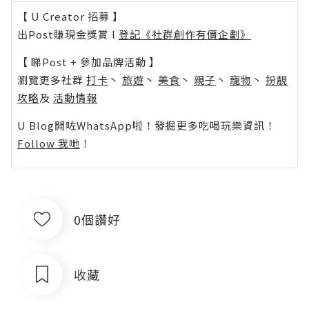
【 U Creator 招募 】
出Post賺現金獎賞 l
登記《社群創作有價企劃》
【 睇Post + 參加品牌活動 】
瀏覽更多社群
打卡
丶
旅遊
丶
美食
丶
親子
丶
寵物
丶
扮靚
攻略
及
活動情報
U Blog開咗WhatsApp啦！發掘更多吃喝玩樂資訊！
Follow 我哋
！
0個讚好
收藏