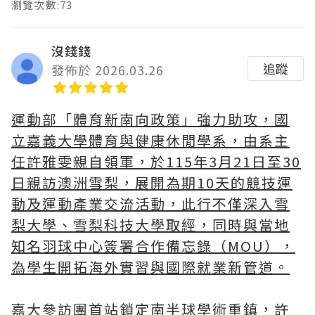
瀏覽次數:73
沒錢錢
追蹤
發佈於 2026.03.26
運動部「體育新南向政策」強力助攻，國
立嘉義大學體育與健康休閒學系，由系主
任許雅雯親自領軍，於115年3月21日至30
日親訪澳洲雪梨，展開為期10天的競技運
動及運動產業交流活動，此行不僅深入雪
梨大學、雪梨科技大學取經，同時與當地
知名羽球中心簽署合作備忘錄（MOU），
為學生開拓海外實習與國際就業新管道。
嘉大參訪團首站鎖定南半球學術重鎮，許