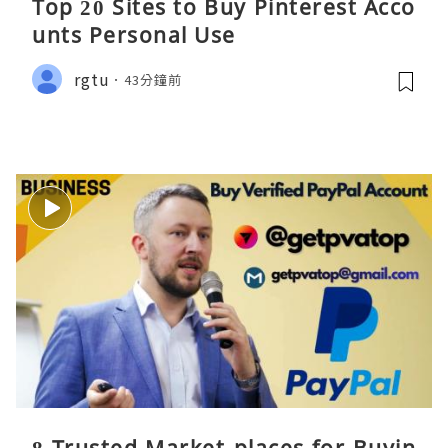
Top 20 Sites to Buy Pinterest Acco
unts Personal Use
rgtu
43分鐘前