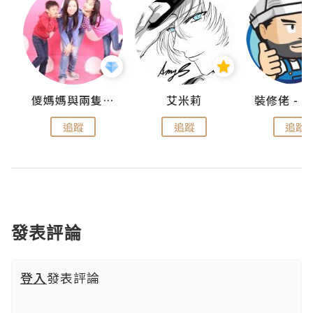
點滴
儍媽媽與兩隻小魔怪之家
艾米莉
追蹤
追蹤
追蹤
發表評論
登入
發表評論