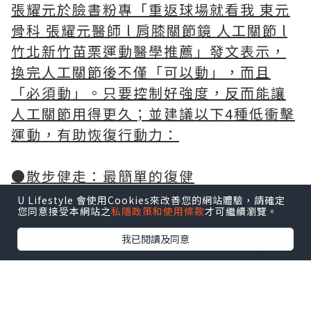
張耀元於臉書粉專「重返球場就看我 東元
骨科 張耀元醫師 l 肩膝關節鏡 人工關節 l
竹北新竹苗栗運動醫學推薦」發文表示，
換完人工關節後不僅「可以動」，而且
「必須動」。只要控制好強度，反而能讓
人工關節用得更久；並建議以下4種低衝擊
運動，有助恢復行動力：
●散步健走：最簡單的復健
U Lifestyle 會使用Cookies來改善您的網站體驗，請確定
您同意接受本網站之
私隱政策和使用條款
才可繼續瀏覽。
走路能適度刺激肌肉，幫助恢復肌耐力。
關鍵在於記得循序漸進，一開始別急著走
我已閱讀及同意
太遠，感覺累了就休息，慢慢增加時間，
別讓關節過度疲勞。