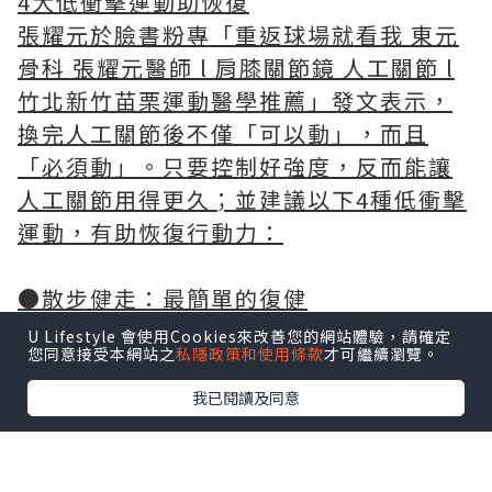
4大低衝擊運動助恢復
張耀元於臉書粉專「重返球場就看我 東元
骨科 張耀元醫師 l 肩膝關節鏡 人工關節 l
竹北新竹苗栗運動醫學推薦」發文表示，
換完人工關節後不僅「可以動」，而且
「必須動」。只要控制好強度，反而能讓
人工關節用得更久；並建議以下4種低衝擊
運動，有助恢復行動力：
●散步健走：最簡單的復健
U Lifestyle 會使用Cookies來改善您的網站體驗，請確定
您同意接受本網站之
私隱政策和使用條款
才可繼續瀏覽。
走路能適度刺激肌肉，幫助恢復肌耐力。
關鍵在於記得循序漸進，一開始別急著走
我已閱讀及同意
太遠，感覺累了就休息，慢慢增加時間，
別讓關節過度疲勞。