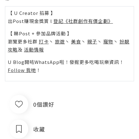
【 U Creator 招募 】
出Post賺現金獎賞 l
登記《社群創作有價企劃》
【 睇Post + 參加品牌活動 】
瀏覽更多社群
打卡
丶
旅遊
丶
美食
丶
親子
丶
寵物
丶
扮靚
攻略
及
活動情報
U Blog開咗WhatsApp啦！發掘更多吃喝玩樂資訊！
Follow 我哋
！
0個讚好
收藏