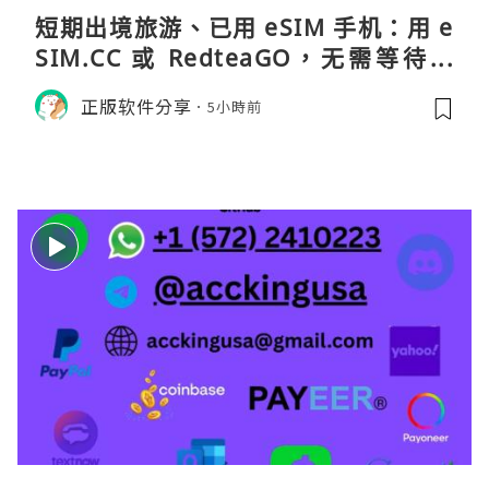
短期出境旅游、已用 eSIM 手机：用 e
SIM.CC 或 RedteaGO，无需等待收
货。需要“当地号码 + 通话短信”（如
正版软件分享
5小時前
打车、外卖、客户联络）：优先 Redt
eaGO（明确提供通话短信套餐）。长