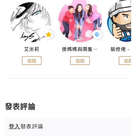
點滴
艾米莉
儍媽媽與兩隻小魔怪之家
追蹤
追蹤
追蹤
發表評論
登入
發表評論