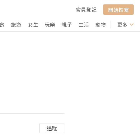
會員登記
開始撰寫
食
旅遊
女生
玩樂
親子
生活
寵物
行山
更多
打卡
追蹤