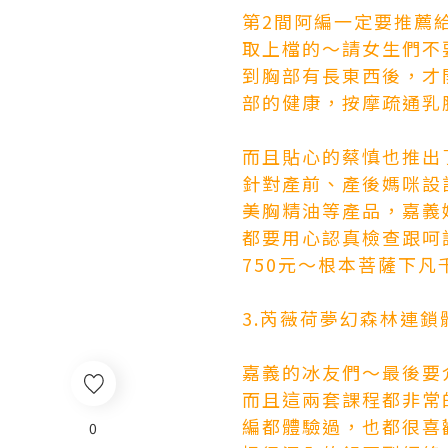
第2間阿編一定要推薦
取上檔的～請女生們不
到胸部有長東西後，才
部的健康，按摩疏通乳
而且貼心的蔡慎也推出
針對產前、產後媽咪設
美胸精油等產品，嘉義
都要用心認真檢查跟呵
750元～根本菩薩下
3.芮薇荷夢幻森林連鎖
嘉義的冰友們～最後要
而且這兩套課程都非常
編都體驗過，也都很喜
0