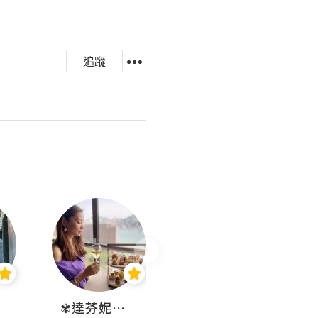
追蹤
✾達芬妮•愛孩子•愛生活✾
wendysugar享受生活gogogo