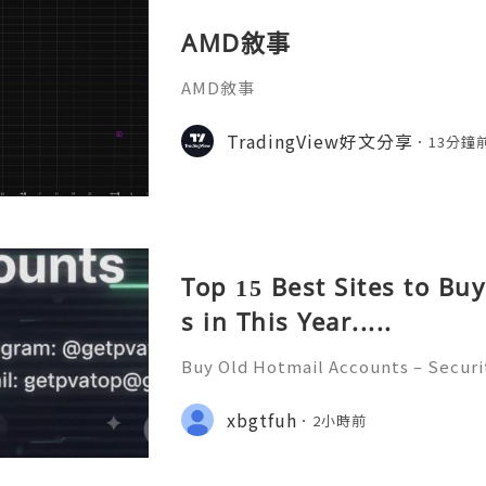
AMD敘事
AMD敘事
TradingView好文分享
13分鐘
Top 15 Best Sites to Bu
s in This Year.....
Buy Old Hotmail Accounts – Securi
erns, and Safe Alternatives (Compl
STANT REPLY GUARANTEED ✨🔥⚡️🌐 
xbgtfuh
2小時前
pvatop ⚡️📢👤🔔 Telegram Usernam