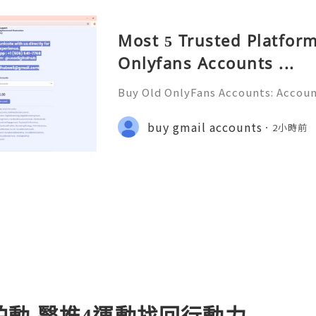
Most 5 Trusted Platform
Onlyfans Accounts ...
Buy Old OnlyFans Accounts: Accoun
ction & Responsible Management (
💎💲💫🌐✨💎Fast & Reliable 24/7 C
buy gmail accounts
2小時前
🌐✨💎WhatsApp :+1 (506) 541-7768 
動 醫推4運動找回行動力