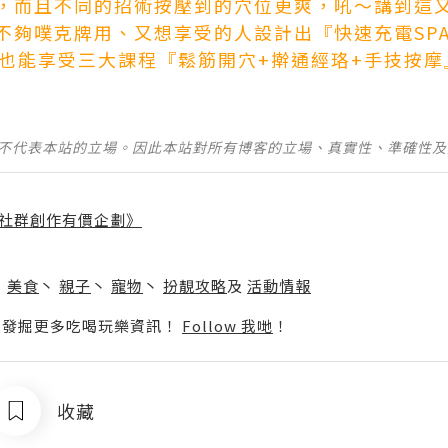
，而且不同的招術按壓到的穴位更爽，吼～講到這
不夠噗克牌用、又想享受的人設計出『快速充電SP
間也能享受三大課程『鬆筋開穴+擀通經珞+手技按摩
並不代表本站的立場。因此本站對所有博客的立場、真實性、準確性
社群創作有價企劃》
】
丶
美食
丶
親子
丶
寵物
丶
扮靚攻略
及
活動情報
p啦！發掘更多吃喝玩樂資訊！
Follow 我哋
！
收藏