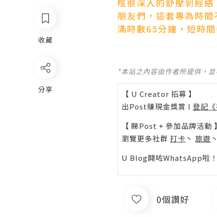
棍很深入的舒壓到經絡
朋友們，這套專為時間
滿時數65分鐘，短時
收藏
*本站之內容由作者所提供，
分享
【 U Creator 招募 】
出Post賺現金獎賞 l
登記《
【 睇Post + 參加品牌活動 
瀏覽更多社群
打卡
丶
旅遊
U Blog開咗WhatsAp
0個讚好