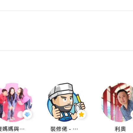
儍媽媽與兩隻小魔怪之家
裝修佬 - 香港一站式網上裝修平台
利奧