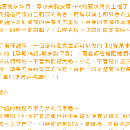
給嘉義姊妹們，專攻美胸按摩SPA的蔡慎終於上檔
要錯過呵護自己胸部的機會，阿編以前也都只會去
開始注意到胸部的保養非常重要，專業的美胸按摩
腺、同時也能讓胸型、跟噗克牌咪咪的肌膚變美哦
了兩種課程，一個是每個女生都可以做的【Q彈果
計的【孕期/哺乳期美胸保養】，兩套都會搭配她們
姊妹們拜託～不管我們是大奶、小奶、不管是什麼
護，請手刀預約蔡慎的課程，最佛心的是整套課程每
凡千萬別錯過這檔課程了！
體系
介紹的就是不限男女的店家嚕～
的特別！外面打著燈籠也找不到這麼便宜划算的(好
歡～尤其是第一個擀筋舒壓SPA，體驗過一次後我