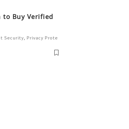
 to Buy Verified
t Security, Privacy Prote
Complete Guide 2026) 💫
ustomer Support 💫💎💲💫
💫💎💲💫🌐✨💎Te