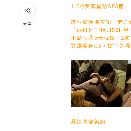
1.BQ美麗智慧SPA館
來～嘉義朋友第一間介
分享
『西班牙THALISSI
里島時我5天就做了2次
質跟瘦身G5，搶不到
蔡慎國際美胸