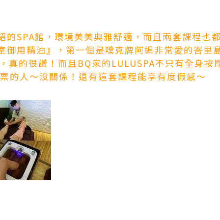
紹的SPA館，環境美美典雅舒適，而且兩套課程也
-皇室御用精油』，第一個是
噗克牌
阿編非常愛的峇里島l
，真的很讚！而且BQ家的LULUSPA不只有全身
機票的人～沒關係！還有這套課程能享有度假感～