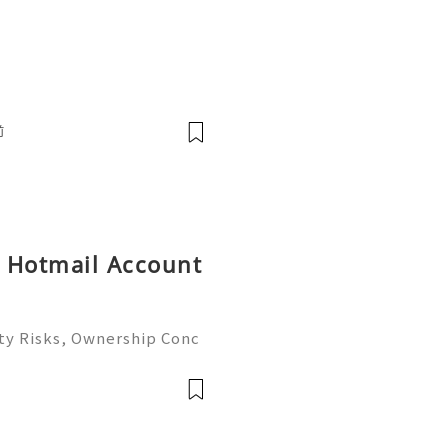
前
y Hotmail Account
ty Risks, Ownership Conc
ete Guide 2026) 🌐⚡️🔥✨ IN
⚡️📱💬🚀 Telegram: @get
e: @get