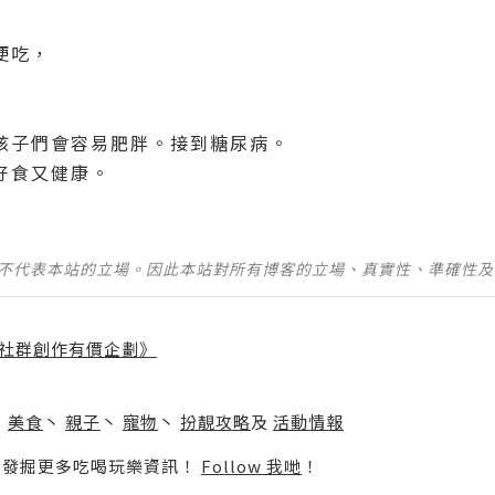
便吃，
孩子們會容易肥胖。接到糖尿病。
好食又健康。
並不代表本站的立場。因此本站對所有博客的立場、真實性、準確性
社群創作有價企劃》
】
丶
美食
丶
親子
丶
寵物
丶
扮靚攻略
及
活動情報
p啦！發掘更多吃喝玩樂資訊！
Follow 我哋
！