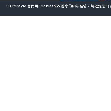
U Lifestyle 會使用Cookies來改善您的網站體驗，請確定
我一個人去了游水。
好久没来了。
平時，跟孩子們一起，所
這次我可以自己自由啲游
泳池找不到表示，但可能
游
1
条休
1
分鍾，再出發。
到
500m
就上来休長點。好
可能休息
20
分左右。不能
結果
1300m
就到時間。
一下子激烈游泳有點危險
在海邊因為危險不赶這样