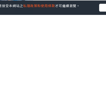
您同意接受本網站之
私隱政策和使用條款
才可繼續瀏覽。
以自己不能自由啲游泳。
了。
50m
。
累啊。
不休游水。
，所以有時休，但还是很累。
游，而玩游水了。