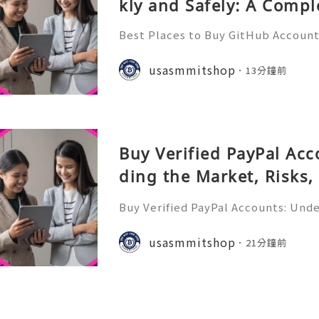
kly and Safely: A Compl
Best Places to Buy GitHub Accounts
mplete Guide GitHub has become o
t platforms for software develope
usasmmitshop
13分鐘前
s, open-source communities, s
Buy Verified PayPal Ac
ding the Market, Risks,
tives
Buy Verified PayPal Accounts: Und
sks, and Safer Alternatives PayPal 
recognizable online payment platfo
usasmmitshop
21分鐘前
cers, online business