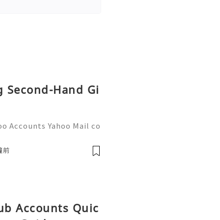
ng Second-Hand Gi
oo Accounts Yahoo Mail co
people worldwide for pers
respondence, and online a
鐘前
Hub Accounts Quic