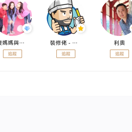
儍媽媽與兩隻小魔怪之家
裝修佬 - 香港一站式網上裝修平台
利奧
追蹤
追蹤
追蹤