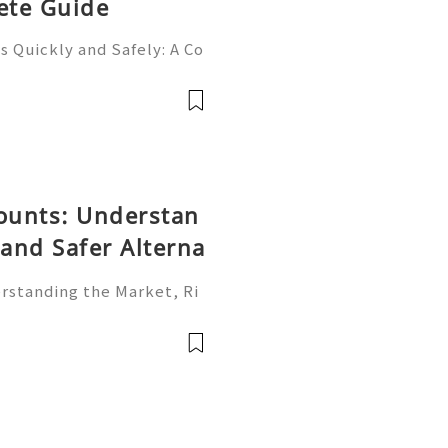
ete Guide
 Quickly and Safely: A Co
ne of the most importan
rs, programmers, startup
counts: Understan
 and Safer Alterna
erstanding the Market, Ri
is one of the world's most
rms. Individuals, freelan