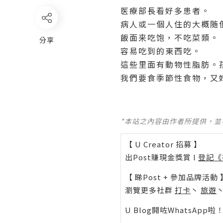
医療部長看好多患者。
病人或一個人住的大概随
飯面来吃饱，不吃菜類。
分享
容易吃到的東西吃。
這些里面有動物性脂肪。
我們要食季節性食物，又
*本站之內容由作者所提供，
【 U Creator 招募 】
出Post賺現金獎賞 l
登記《
【 睇Post + 參加品牌活動 
瀏覽更多社群
打卡
丶
旅遊
U Blog開咗WhatsAp