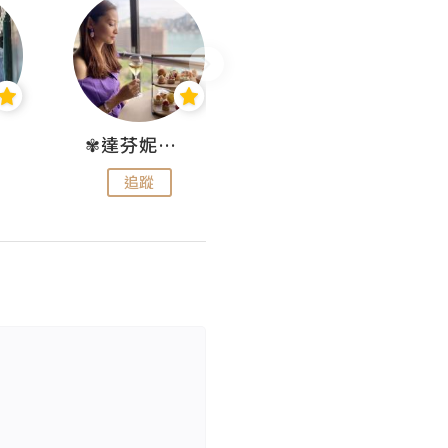
✾達芬妮•愛孩子•愛生活✾
wendysugar享受生活gogogo
追蹤
追蹤