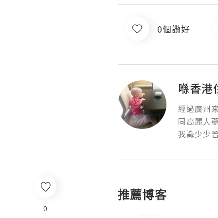
0個讚好
喺香港
經過廣州来
同高麗人蔘
我識少少
推薦博客
0