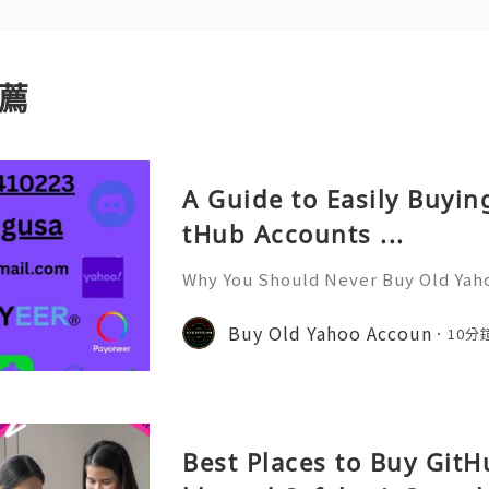
薦
A Guide to Easily Buyi
tHub Accounts ...
Why You Should Never Buy Old Yah
ntinues to be used by millions of 
onal communication, business cor
Buy Old Yahoo Accoun
10分
ccount recovery. Because of
Best Places to Buy Git