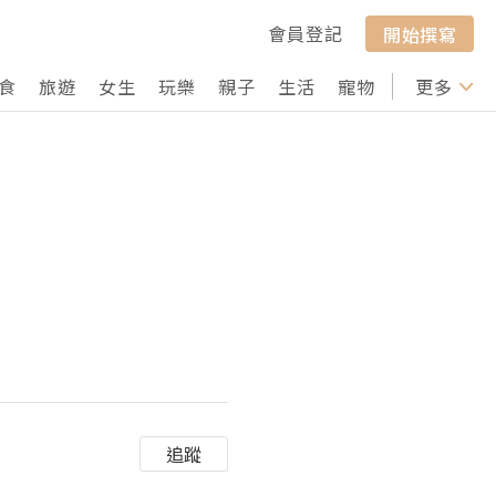
會員登記
開始撰寫
食
旅遊
女生
玩樂
親子
生活
寵物
行山
更多
打卡
追蹤