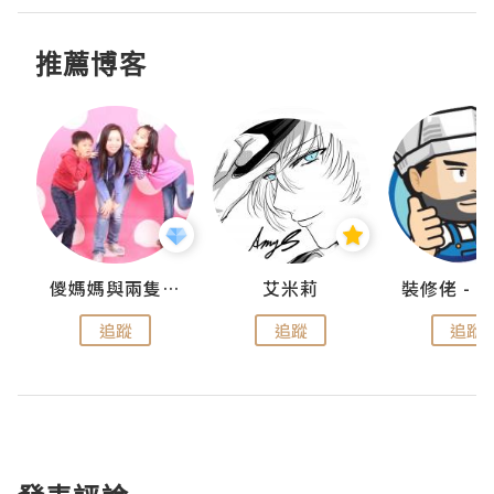
推薦博客
點滴
儍媽媽與兩隻小魔怪之家
艾米莉
追蹤
追蹤
追蹤