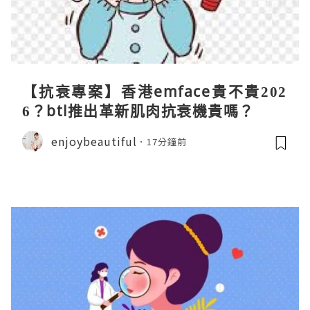
【抗衰專案】香港emface貴不貴202
6？btl推出革新肌肉抗衰機貴嗎？
enjoybeautiful
17分鐘前