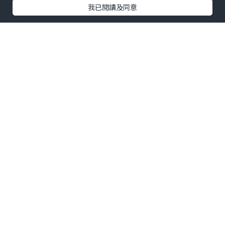
會看到目標。
我已閱讀及同意
希望每日都游水，因没那么時間，能做就做。
身體慢慢慣咗游泳體，维持好身體状况。
我再确覺得游泳是真的會得到好效果。慢
慢改善慢慢進步。
By Yoshi
P.S.
如果你想簡单快回复精神和充满活力生
活，只看這朋友們的經驗也有值得。