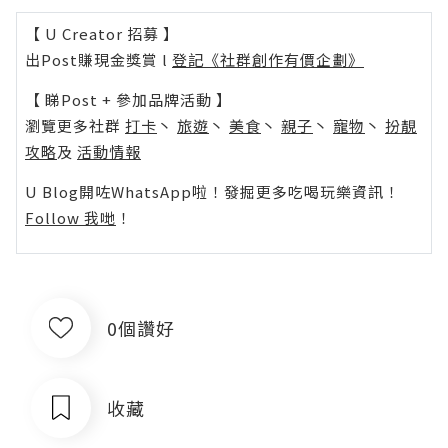
【 U Creator 招募 】
出Post賺現金獎賞 l
登記《社群創作有價企劃》
【 睇Post + 參加品牌活動 】
瀏覽更多社群
打卡
丶
旅遊
丶
美食
丶
親子
丶
寵物
丶
扮靚
攻略
及
活動情報
U Blog開咗WhatsApp啦！發掘更多吃喝玩樂資訊！
Follow 我哋
！
0個讚好
收藏