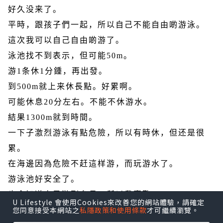
好久没来了。
平時，跟孩子們一起，所以自己不能自由啲游泳。
這次我可以自己自由啲游了。
泳池找不到表示，但可能
50m
。
游
1
条休
1
分鍾，再出發。
到
500m
就上来休長點。好累啊。
可能休息
20
分左右。不能不休游水。
結果
1300m
就到時間。
一下子激烈游泳有點危險，所以有時休，但还是很
累。
在海邊因為危險不赶這样游，而玩游水了。
游泳池好安全了。
也會知道自己游到多長，所以我喜歡。
U Lifestyle 會使用Cookies來改善您的網站體驗，請確定
您同意接受本網站之
私隱政策和使用條款
才可繼續瀏覽。
下次可以挑战自己更多游泳。