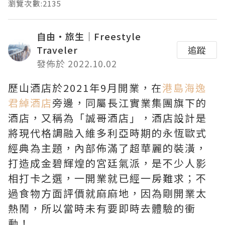
瀏覽次數:2135
自由・旅生｜Freestyle
Traveler
追蹤
發佈於 2022.10.02
歷山酒店於2021年9月開業，在
港島海逸
君綽酒店
旁邊，同屬長江實業集團旗下的
酒店，又稱為「誠哥酒店」，酒店設計是
將現代格調融入維多利亞時期的永恆歐式
經典為主題，內部佈滿了超華麗的裝潢，
打造成金碧輝煌的宮廷氣派，是不少人影
相打卡之選，一開業就已經一房難求；不
過食物方面評價就麻麻地，因為剛開業太
熱鬧，所以當時未有要即時去體驗的衝
動！