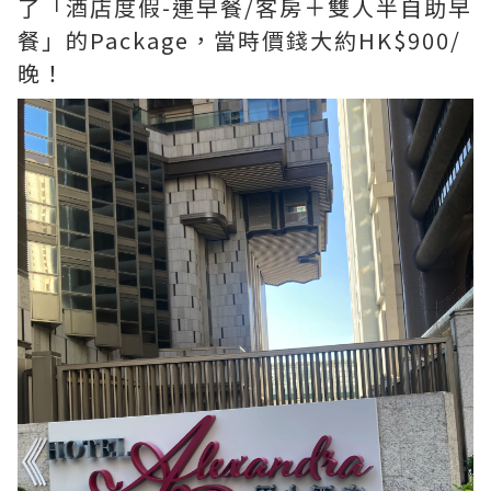
了「酒店度假-連早餐/客房＋雙人半自助早
餐」的Package，當時價錢大約HK$900/
晚！