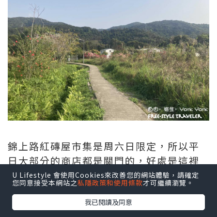
錦上路紅磚屋市集是周六日限定，所以平
日大部分的商店都是關門的，好處是這裡
十分清靜，完全沒有人，壁畫可以任影
U Lifestyle 會使用Cookies來改善您的網站體驗，請確定
您同意接受本網站之
私隱政策和使用條款
才可繼續瀏覽。
XDD
我已閱讀及同意