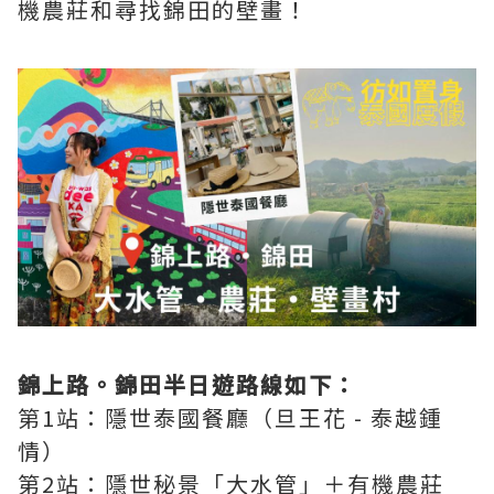
機農莊和尋找錦田的壁畫！
錦上路。錦田半日遊路線如下：
第1站：隱世泰國餐廳（旦王花 - 泰越鍾
情）
第2站：隱世秘景「大水管」＋有機農莊