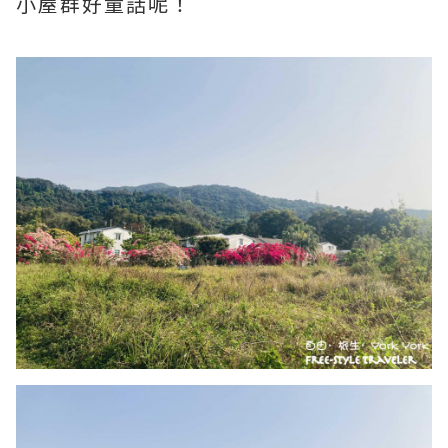
小屋群好童話呢！