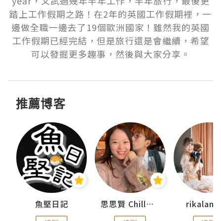
year，又試過幾年半年工作，半年旅行，最後更
踏上工作假期之路！在2年的英國工作假期裡，一
邊做全職一邊去了19個歐洲國家！雖然我的英國
工作假期已經完結，但是旅行還是會繼續，希望
推薦博客
urnal
魚堅日記
思思賢 ChillMyBabe
rikala