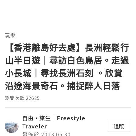
玩樂
【香港離島好去處】長洲輕鬆行
山半日遊｜尋訪白色鳥居。走過
小長城｜尋找長洲石刻 。欣賞
沿途海景奇石。捕捉醉人日落
瀏覽次數:22625
自由・旅生｜Freestyle
Traveler
追蹤
發佈於 2023.05.30