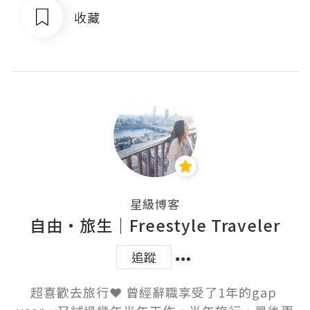
收藏
星級博客
自由・旅生｜Freestyle Traveler
追蹤
超喜歡去旅行❤️ 曾經辭職享受了1年的gap 