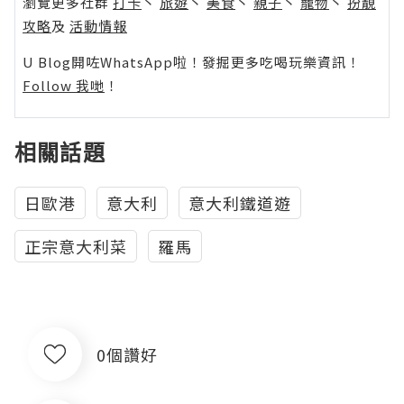
瀏覽更多社群
打卡
丶
旅遊
丶
美食
丶
親子
丶
寵物
丶
扮靚
攻略
及
活動情報
U Blog開咗WhatsApp啦！發掘更多吃喝玩樂資訊！
Follow 我哋
！
相關話題
日歐港
意大利
意大利鐵道遊
正宗意大利菜
羅馬
0個讚好