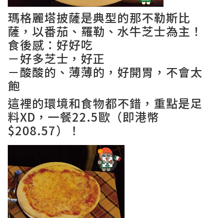
瑪格麗塔披薩是典型的那不勒斯比
薩，以番茄、羅勒、水牛芝士為主！
食後感：好好吃
－好多芝士，好正
－酸酸的、薄薄的，好開胃，不會太
飽
這裡的環境和食物都不錯，重點是足
料XD，一餐22.5歐（即港幣
$208.57）！