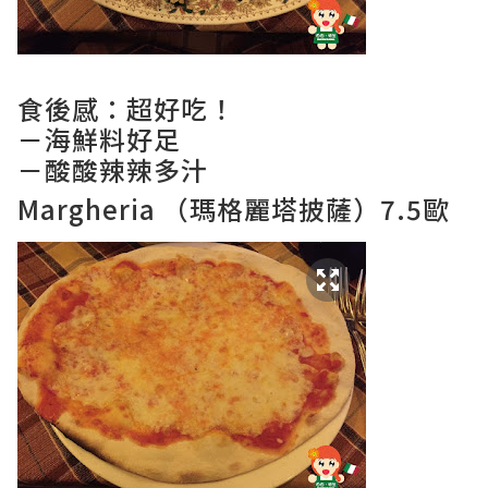
食後感：超好吃！
－海鮮料好足
－酸酸辣辣多汁
Margheria （瑪格麗塔披薩）7.5歐