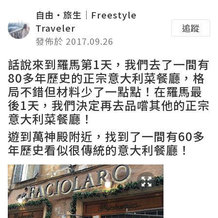
自由・旅生｜Freestyle
Traveler
追蹤
發佈於 2017.09.26
話說來到羅馬第1天，我們去了一間有
80多年歷史的正宗意大利菜餐廳
，格
局不錯但材料少了一點點！在羅馬最
後1天，我們決定再去品嚐其他的正宗
意大利菜餐廳！
遊到
萬神殿
附近，找到了一間有60多
年歷史看似很傳統的意大利餐廳！