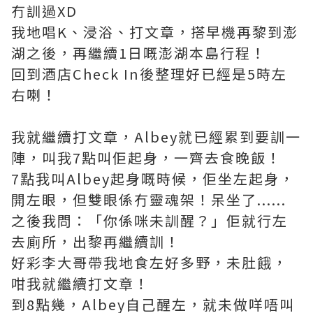
冇訓過XD
我地唱K、浸浴、打文章，搭早機再黎到澎
湖之後，再繼續1日嘅澎湖本島行程！
回到酒店Check In後整理好已經是5時左
右喇！
我就繼續打文章，Albey就已經累到要訓一
陣，叫我7點叫佢起身，一齊去食晚飯！
7點我叫Albey起身嘅時候，佢坐左起身，
開左眼，但雙眼係冇靈魂架！呆坐了......
之後我問：「你係咪未訓醒？」佢就行左
去廁所，出黎再繼續訓！
好彩李大哥帶我地食左好多野，未肚餓，
咁我就繼續打文章！
到8點幾，Albey自己醒左，就未做咩唔叫