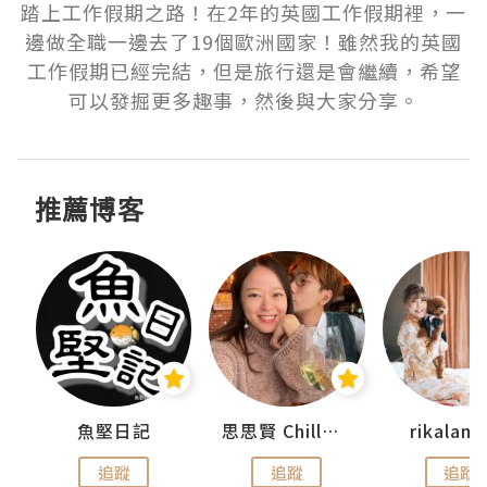
踏上工作假期之路！在2年的英國工作假期裡，一
邊做全職一邊去了19個歐洲國家！雖然我的英國
工作假期已經完結，但是旅行還是會繼續，希望
推薦博客
urnal
魚堅日記
思思賢 ChillMyBabe
rikala
追蹤
追蹤
追蹤