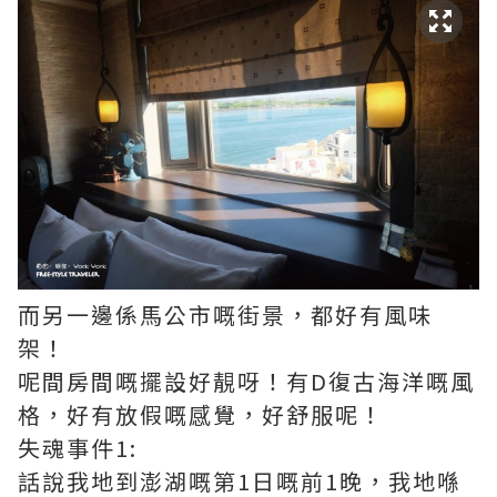
而另一邊係馬公市嘅街景，都好有風味
架！
呢間房間嘅擺設好靚呀！有D復古海洋嘅風
格，好有放假嘅感覺，好舒服呢！
失魂事件1:
話說我地到澎湖嘅第1日嘅前1晚，我地喺