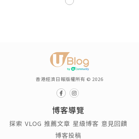
玩樂
【香港離島好去處】長洲輕鬆行
山半日遊｜尋訪白色鳥居。走過
小長城｜尋找長洲石刻 。欣賞
沿途海景奇石。捕捉醉人日落
瀏覽次數:22555
自由・旅生｜Freestyle
Traveler
追蹤
發佈於 2023.05.30