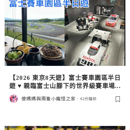
【2026 東京8天遊】富士賽車園區半日
遊 ♥ 親臨富士山腳下的世界級賽車場 F
uji SpeedWay。參觀富士賽車博物
儍媽媽與兩隻小魔怪之家
42分鐘前
館。到觀景餐廳邊觀賞賽車邊嘆午餐