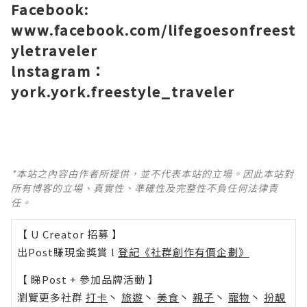
Facebook:
www.facebook.com/lifegoesonfreest
yletraveler
lnstagram：
york.york.freestyle_traveler
*本站之內容由作者所提供，並不代表本站的立場。因此本站對
所有博客的立場、真實性、準確性及完整性不負任何法律責
任。
【 U Creator 招募 】
出Post賺現金獎賞 l
登記《社群創作有價企劃》
【 睇Post + 參加品牌活動 】
瀏覽更多社群
打卡
丶
旅遊
丶
美食
丶
親子
丶
寵物
丶
扮靚