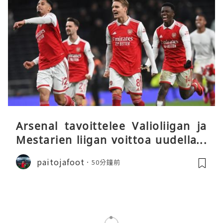
Arsenal tavoittelee Valioliigan ja
Mestarien liigan voittoa uudella k
audella
paitojafoot
50分鐘前