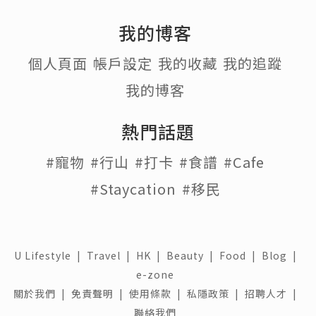
長洲位於大嶼山東南，島嶼形狀似啞鈴，
又稱「啞鈴島」，屬於連島沙洲，北望喜
靈洲，西南方有石鼓洲，距離香港島西南
約10公里，是香港交通最方便的離島之
一，也是離島區人煙最稠密的島嶼！
而我去長洲的次數多到數不清也沒有特別
去記住，不過在長洲行山就印象深刻了，
僅此一次，記憶中在中學時期，地理考察
活動有行過張保仔洞，那時的洞穴漆黑，
要拿手電筒照著來行，而且愈行愈窄，感