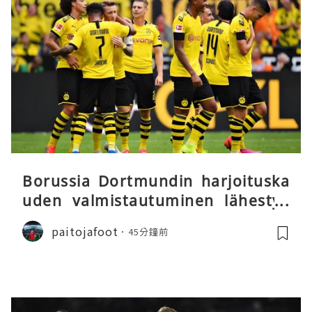
Borussia Dortmundin harjoituska
uden valmistautuminen lähestyy
päätöstään
paitojafoot
45分鐘前