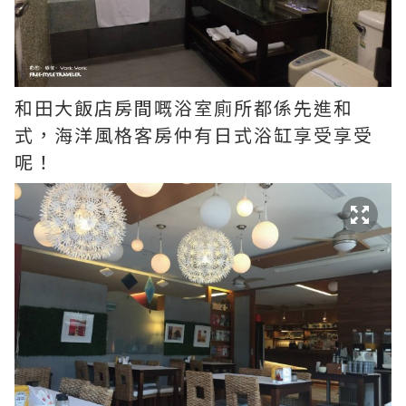
和田大飯店房間嘅浴室廁所都係先進和
式，海洋風格客房仲有日式浴缸享受享受
呢！