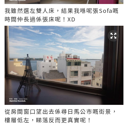
我雖然選左雙人床，結果我喺呢張Sofa嘅
時間仲長過係張床呢！XD
從房間窗口望出去係尋日馬公市嘅街景，
樓層低左，睇落反而更真實呢！