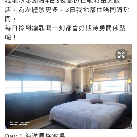
我地喺澎湖嘅4日3夜都係住喺和田大飯
店，為左體驗更多，3日我地都住唔同嘅房
間，
每日拎到鑰匙嘅一刻都會好期待房間係點
呢！
Day 1 海洋風格客房