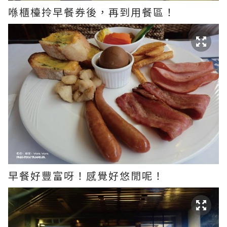
喺櫃檯拎早餐券後，再到用餐區！
早餐好豐富呀！感覺好悠閒呢！