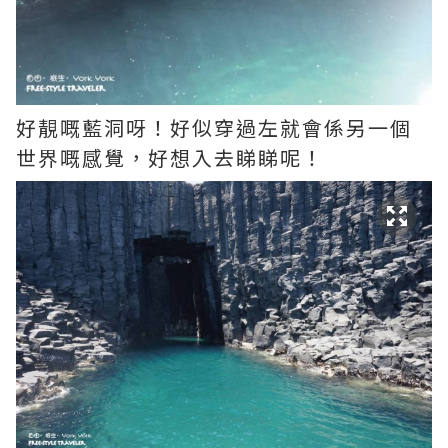
好靚嘅藍洞呀！好似穿過左就會係另一個
世界嘅感覺，好想入去睇睇呢！