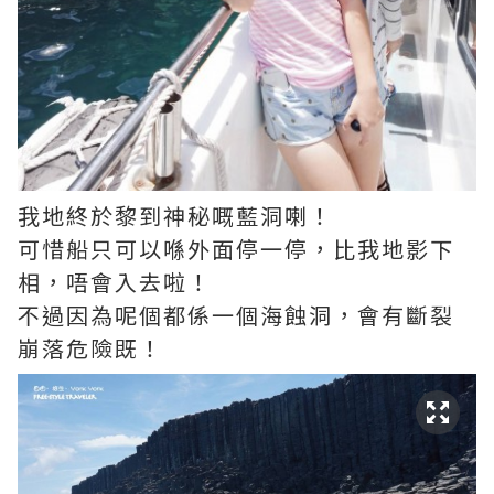
我地終於黎到神秘嘅藍洞喇！
可惜船只可以喺外面停一停，比我地影下
相，唔會入去啦！
不過因為呢個都係一個海蝕洞，會有斷裂
崩落危險既！