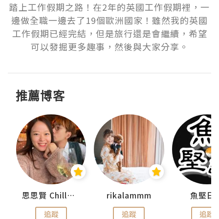
踏上工作假期之路！在2年的英國工作假期裡，一
邊做全職一邊去了19個歐洲國家！雖然我的英國
工作假期已經完結，但是旅行還是會繼續，希望
推薦博客
urnal
思思賢 ChillMyBabe
rikalammm
魚堅日
追蹤
追蹤
追蹤