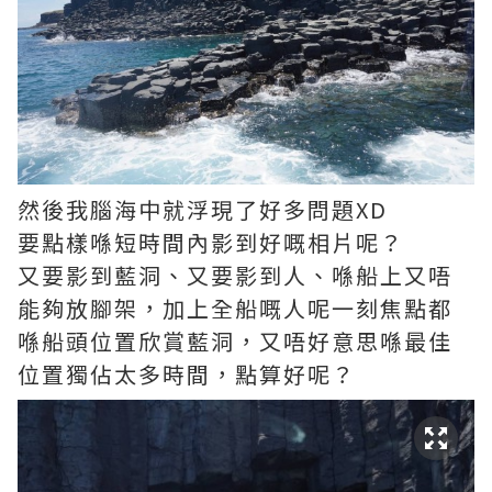
然後我腦海中就浮現了好多問題XD
要點樣喺短時間內影到好嘅相片呢？
又要影到藍洞、又要影到人、喺船上又唔
能夠放腳架，加上全船嘅人呢一刻焦點都
喺船頭位置欣賞藍洞，又唔好意思喺最佳
位置獨佔太多時間，點算好呢？