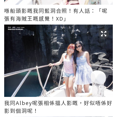
喺船頭影嘅我同藍洞合照！有人話：「呢
張有海賊王嘅感覺！XD」
我同Albey呢張相係搵人影嘅，好似唔係好
影到個洞呢！