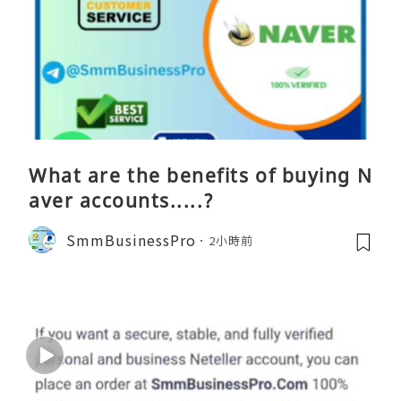
What are the benefits of buying N
aver accounts.....?
SmmBusinessPro
2小時前