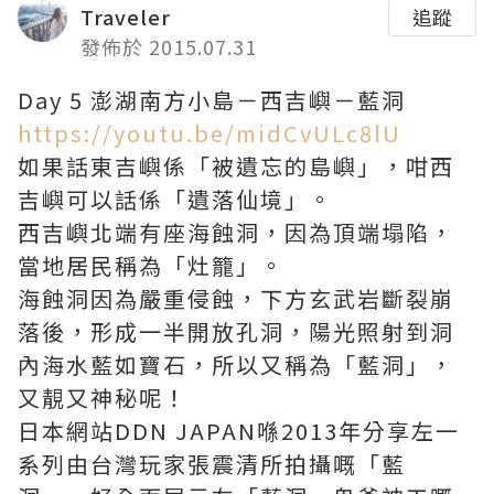
Traveler
追蹤
發佈於 2015.07.31
Day 5 澎湖南方小島－西吉嶼－藍洞
https://youtu.be/midCvULc8lU
如果話東吉嶼係「被遺忘的島嶼」，咁西
吉嶼可以話係「遺落仙境」。
西吉嶼北端有座海蝕洞，因為頂端塌陷，
當地居民稱為「灶籠」。
海蝕洞因為嚴重侵蝕，下方玄武岩斷裂崩
落後，形成一半開放孔洞，陽光照射到洞
內海水藍如寶石，所以又稱為「藍洞」，
又靚又神秘呢！
日本網站DDN JAPAN喺2013年分享左一
系列由台灣玩家張震清所拍攝嘅「藍