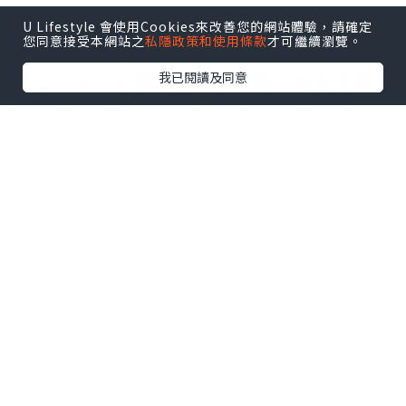
U Lifestyle 會使用Cookies來改善您的網站體驗，請確定
您同意接受本網站之
私隱政策和使用條款
才可繼續瀏覽。
我已閱讀及同意
而我去長洲的次數多到數不清也沒有特別
去記住，不過在長洲行山就印象深刻了，
僅此一次，記憶中在中學時期，地理考察
活動有行過張保仔洞，那時的洞穴漆黑，