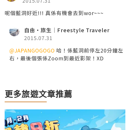
2015.07.31
呢個藍洞好近!!! 真係有機會去到wor~~~
自由・旅生｜Freestyle Traveler
2015.07.31
@JAPANGOGOGO
哈！係藍洞前停左20分鐘左
右，最後個張係Zoom到最近影架！XD
更多旅遊文章推薦