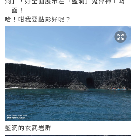
洞」，好全面展示左「藍洞」鬼斧神工嘅
一面！
哈！咁我要點影好呢？
藍洞的玄武岩群