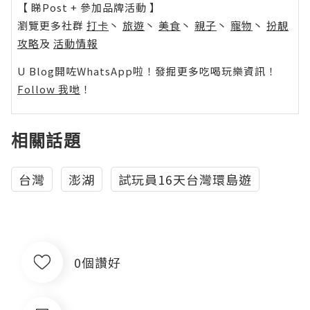
【 睇Post + 參加品牌活動 】
瀏覽更多社群
打卡
丶
旅遊
丶
美食
丶
親子
丶
寵物
丶
扮靚
攻略
及
活動情報
U Blog開咗WhatsApp啦！發掘更多吃喝玩樂資訊！
Follow 我哋
！
相關話題
台灣
澎湖
試玩員16天台灣環島遊
0個讚好