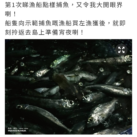
第1次睇漁船點樣捕魚，又令我大開眼界
喇！
船隻向示範捕魚嘅漁船買左漁獲後，就即
刻拎返去島上準備宵夜喇！