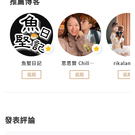
推薦博客
urnal
魚堅日記
思思賢 ChillMyBabe
rikala
追蹤
追蹤
追蹤
發表評論