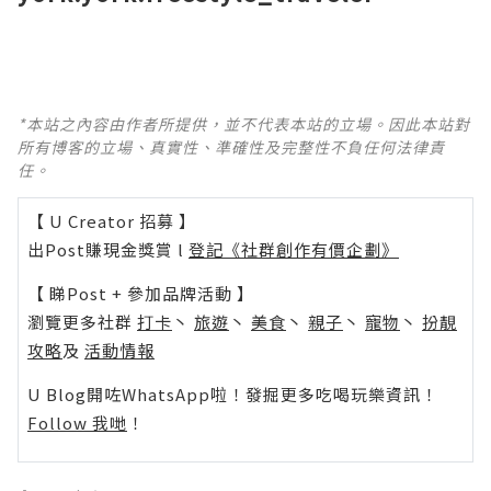
*本站之內容由作者所提供，並不代表本站的立場。因此本站對
所有博客的立場、真實性、準確性及完整性不負任何法律責
任。
【 U Creator 招募 】
出Post賺現金獎賞 l
登記《社群創作有價企劃》
【 睇Post + 參加品牌活動 】
瀏覽更多社群
打卡
丶
旅遊
丶
美食
丶
親子
丶
寵物
丶
扮靚
攻略
及
活動情報
U Blog開咗WhatsApp啦！發掘更多吃喝玩樂資訊！
Follow 我哋
！