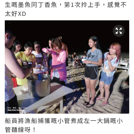
生嘅墨魚同丁香魚，第1次拎上手，感覺不
太好XD
船員將漁船捕獲嘅小管煮成左一大鍋嘅小
管麵線呀！