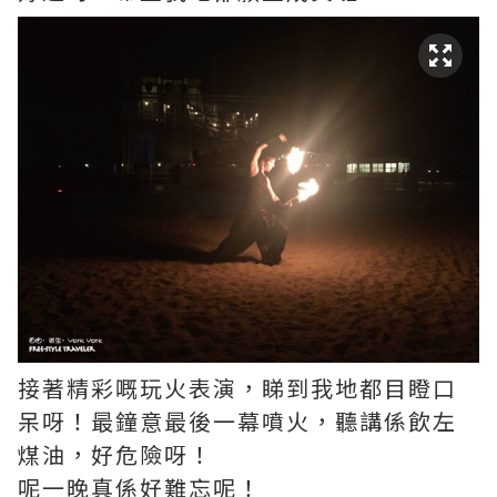
接著精彩嘅玩火表演，睇到我地都目瞪口
呆呀！最鐘意最後一幕噴火，聽講係飲左
煤油，好危險呀！
呢一晚真係好難忘呢！