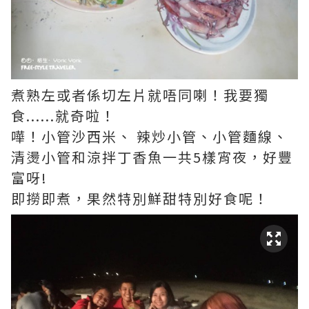
煮熟左或者係切左片就唔同喇！我要獨
食......就奇啦！
嘩！小管沙西米、 辣炒小管、小管麵線、
清燙小管和涼拌丁香魚一共5樣宵夜，好豐
富呀!
即撈即煮，果然特別鮮甜特別好食呢！