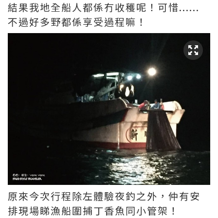
結果我地全船人都係冇收穫呢！可惜......
不過好多野都係享受過程嘛！
原來今次行程除左體驗夜釣之外，仲有安
排現場睇漁船圍捕丁香魚同小管架！