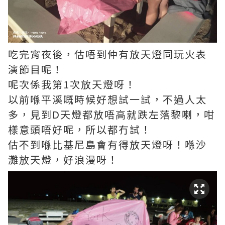
吃完宵夜後，估唔到仲有放天燈同玩火表
演節目呢！
呢次係我第1次放天燈呀！
以前喺平溪嘅時候好想試一試，不過人太
多，見到D天燈都放唔高就跌左落黎喇，咁
樣意頭唔好呢，所以都冇試！
估不到喺比基尼島會有得放天燈呀！喺沙
灘放天燈，好浪漫呀！