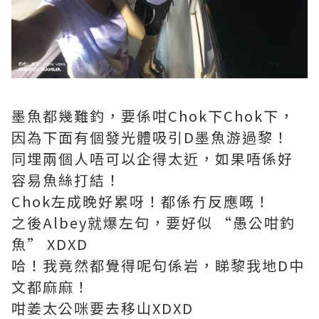
墨魚都幾難釣，要係咁Chok下Chok下，
因為下面有個發光體吸引D墨魚游過黎！
同埋兩個人唔可以企得太近，如果唔係好
容易魚絲打結！
Chok左成晚好累呀！都係冇反應嘅！
之後Albey就爆左句，要好似 “愚公咁釣
魚” XDXD
哈！我竟然都覺得呢句係岩，睇黎我地D中
文都麻麻！
咁姜太公咪要去移山XDXD