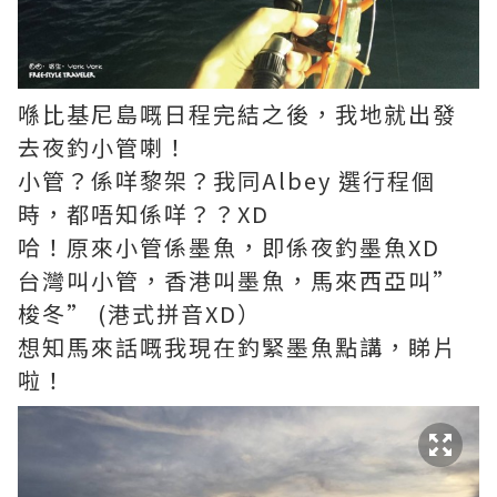
喺比基尼島嘅日程完結之後，我地就出發
去夜釣小管喇！
小管？係咩黎架？我同Albey 選行程個
時，都唔知係咩？？XD
哈！原來小管係墨魚，即係夜釣墨魚XD
台灣叫小管，香港叫墨魚，馬來西亞叫”
梭冬” (港式拼音XD）
想知馬來話嘅我現在釣緊墨魚點講，睇片
啦！