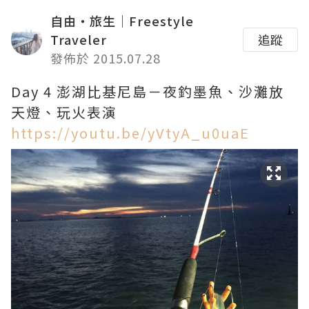
自由・旅生｜Freestyle
Traveler
追蹤
發佈於 2015.07.28
Day 4 澎湖比基尼島－夜釣墨魚、沙灘放
天燈、玩火表演
https://youtu.be/yVtyA_u0uaE