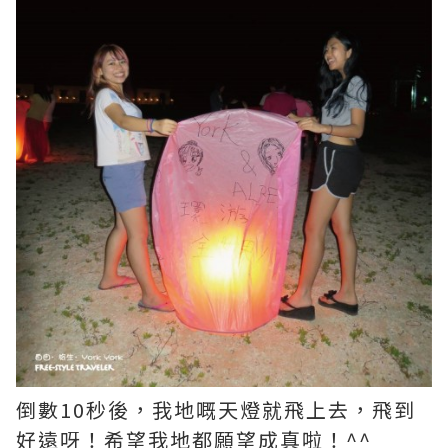
倒數10秒後，我地嘅天燈就飛上去，飛到
好遠呀！希望我地都願望成真啦！^^