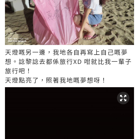
天燈嘅另一邊，我地各自再寫上自己嘅夢
想。諗黎諗去都係旅行XD 咁就比我一輩子
旅行吧！
天燈點亮了，照著我地嘅夢想呀！