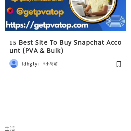
15 Best Site To Buy Snapchat Acco
unt (PVA & Bulk)
fdhgtyi
5小時前
生活