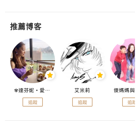
推薦博客
點滴
✾達芬妮•愛孩子•愛生活✾
艾米莉
追蹤
追蹤
追蹤