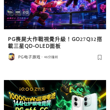
PG喪屍大作戰視覺升級！GO27Q32搭
載三星QD-OLED面板
PG电子游戏
46分鐘前