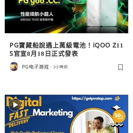
PG寶藏船說遇上萬級電池！iQOO Z11
S官宣8月18日正式發表
PG电子游戏
2小時前