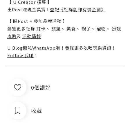
【 U Creator 招募 】
出Post賺現金獎賞 l
登記《社群創作有價企劃》
【 睇Post + 參加品牌活動 】
瀏覽更多社群
打卡
丶
旅遊
丶
美食
丶
親子
丶
寵物
丶
扮靚
攻略
及
活動情報
U Blog開咗WhatsApp啦！發掘更多吃喝玩樂資訊！
Follow 我哋
！
0個讚好
收藏