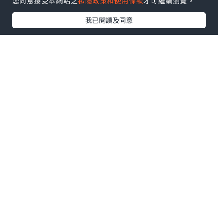
出糧制度的重要性
您同意接受本網站之
私隱政策和使用條款
才可繼續瀏覽。
我已閱讀及同意
薪酬是員工最關心的問題之一，穩定且及
時的薪酬發放會讓員工感到被重視並且信
任公司。選擇合理的出糧制度有助於員工
合理規劃自己的財務需求，避免因為延遲
發放工資而產生不滿情緒或流失情況。
另外，對於以業績為基礎的員工來說，發
放
佣金
、週薪或雙週薪可即時激勵其繼續
努力達成目標，這樣不僅能保持員工的積
極性，還能促進公司整體的業績表現。
因此出糧制度不僅是員工選擇工作的主要
因素之一，對於企業而言，一個有吸引力
且合理的薪酬發放制度能夠有效吸引更多