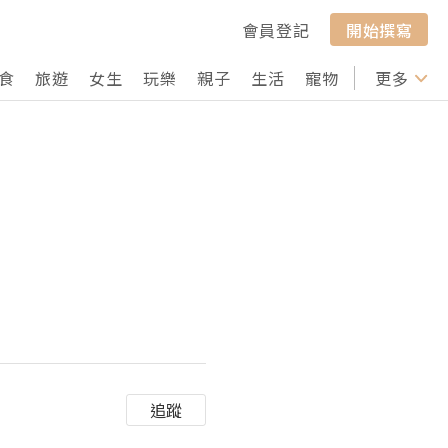
會員登記
開始撰寫
食
旅遊
女生
玩樂
親子
生活
寵物
行山
更多
打卡
追蹤