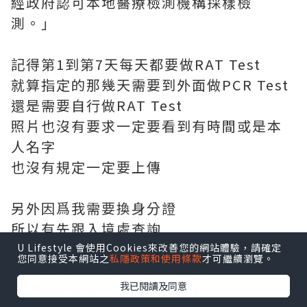
經政府認可本地醫療檢測機構採樣檢
測。」
記得第1到第7天每天都要做RAT Test
就算指定的那幾天需要到外面做PCR Test
還是需要自行做RAT Test
照片也沒有要求一定要看到有時間或是本
人名字
也沒有規定一定要上傳
另外因爲我需要換身分證
所以有先跟入境處查詢
黃碼是可以進去的
U Lifestyle 會使用Cookies來改善您的網站體驗，請確定
您同意接受本網站之
私隱政策和使用條款
才可繼續瀏覽。
不過如果需要去其他政府部門
我已閱讀及同意
還是聯絡政府部門查詢比較好