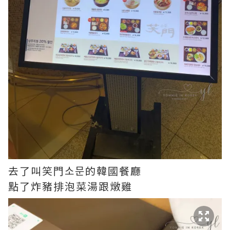
去了叫笑門소문的韓國餐廳
點了炸豬排泡菜湯跟燉雞