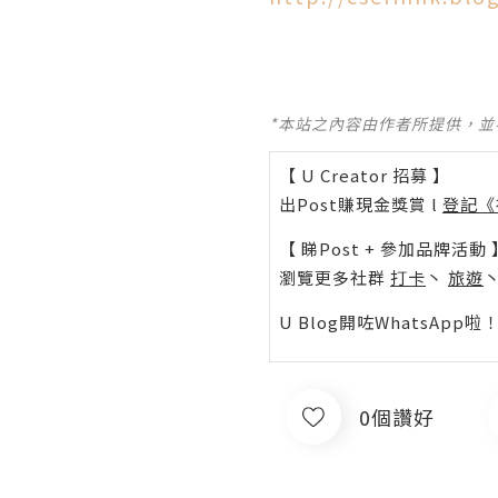
*本站之內容由作者所提供，
【 U Creator 招募 】
出Post賺現金獎賞 l
登記《
【 睇Post + 參加品牌活動 
瀏覽更多社群
打卡
丶
旅遊
U Blog開咗WhatsAp
0個讚好