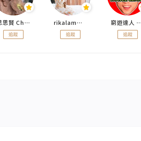
思思賢 ChillMyBabe
rikalammm
窮遊達人 Mr.TravelGe
追蹤
追蹤
追蹤