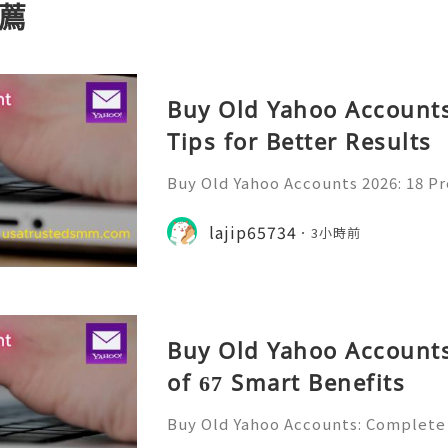
薦
Buy Old Yahoo Accounts
Tips for Better Results
Buy Old Yahoo Accounts 2026: 18 Pr
lts Yahoo Mail remains a familiar e
messages, professional communicat
lajip65734
3小時前
projects, subscriptio
Buy Old Yahoo Accounts
of 67 Smart Benefits
Buy Old Yahoo Accounts: Complete 
Yahoo Mail has been a familiar par