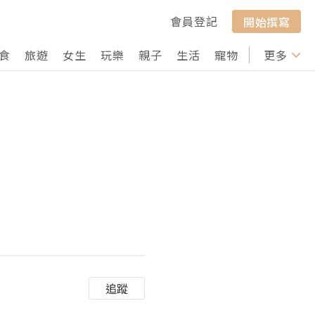
會員登記
開始撰寫
食
旅遊
女生
玩樂
親子
生活
寵物
行山
更多
打卡
追蹤