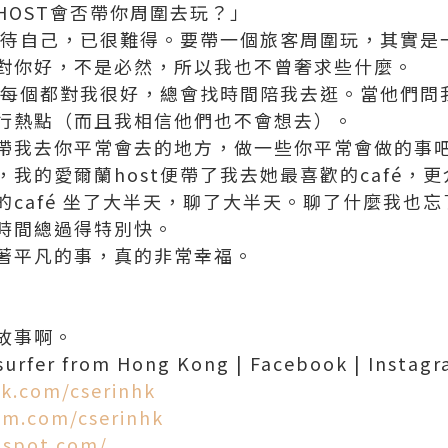
HOST會否帶你周圍去玩？」
費接待自己，已很難得。要帶一個旅客周圍玩，其實是
對你好，不是必然，所以我也不曾奢求些什麼。
st每個都對我很好，總會找時間陪我去逛。當他們問
行熱點（而且我相信他們也不會想去）。
帶我去你平常會去的地方，做一些你平常會做的事
我的愛爾蘭host便帶了我去她最喜歡的café，
的café 坐了大半天，聊了大半天。聊了什麼我也
時間總過得特別快。
著平凡的事，真的非常幸福。
故事啊。
er from Hong Kong | Facebook | Instagra
k.com/cserinhk
am.com/cserinhk
gspot.com/