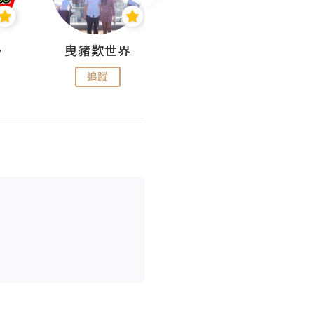
nius
曳豬歎世界
Koalascities (^O^)! @ UTravel
追蹤
追蹤