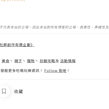
並不代表本站的立場。因此本站對所有博客的立場、真實性、準確性
社群創作有價企劃》
】
丶
美食
丶
親子
丶
寵物
丶
扮靚攻略
及
活動情報
p啦！發掘更多吃喝玩樂資訊！
Follow 我哋
！
收藏