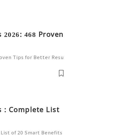
 2026: 468 Proven
oven Tips for Better Resu
mail platform for personal
ion, freelancing, online
 : Complete List
List of 20 Smart Benefits
t of online communication