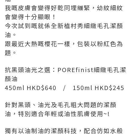
我嘅皮膚會變得好乾同埋繃緊，幼紋細紋
會變得十分顯眼！
今次試到嘅就係全新植村秀細緻毛孔潔顏
油。
跟最近大熱嘅櫻花一樣，包裝以粉紅色為
題。
抗黑頭油光之選：POREfinist細緻毛孔潔
顏油
450ml HKD$640 / 150ml HKD$245
針對黑頭、油光及毛孔粗大問題的潔顏
油，特別適合年輕或油性肌膚使用~!
獨有以油制油的潔顏科技，配合仿如水般