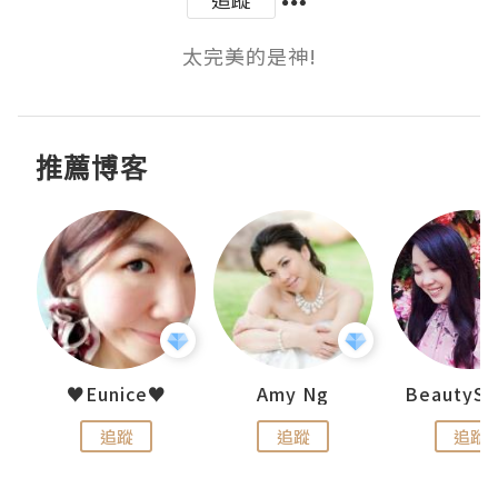
太完美的是神!
推薦博客
h 夏沫
♥Eunice♥
Amy Ng
追蹤
追蹤
追蹤