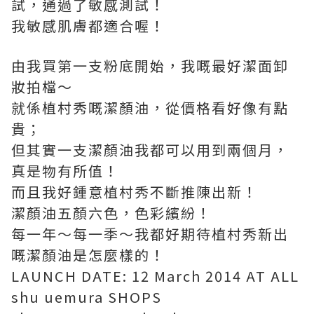
試，通過了敏感測試！
我敏感肌膚都適合喔！
由我買第一支粉底開始，我嘅最好潔面卸
妝拍檔～
就係植村秀嘅潔顏油，從價格看好像有點
貴；
但其實一支潔顏油我都可以用到兩個月，
真是物有所值！
而且我好鍾意植村秀不斷推陳出新！
潔顏油五顏六色，色彩繽紛！
每一年～每一季～我都好期待植村秀新出
嘅潔顏油是怎麼樣的！
LAUNCH DATE: 12 March 2014 AT ALL
shu uemura SHOPS