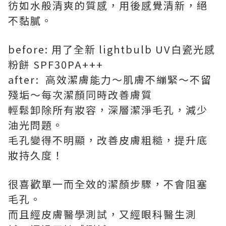
彷如水般清爽的質感，用後感覺清新，絕
不黏膩。
before: 用了全新 lightbulb UV白瓷光感
粉餅 SPF30PA+++
after: 高效潔膚能力～肌膚不繃緊～不留
殘垢～每次潔顏同時改善膚質
輕鬆卸除所有妝容，深層潔淨毛孔，減少
油光問題。
毛孔變得不明顯，改善皮膚粗糙，提升底
妝持久度！
很喜歡單一而全效的潔顏步驟，不會阻塞
毛孔。
而且經皮膚醫學測試，又經眼科醫生測