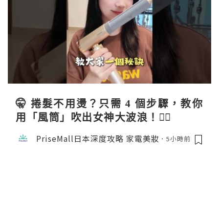
🤫 捲髮不用燙？只需 4 個步驟，教你
用「風筒」吹出女神大波浪！💇‍♀️
PriseMall日本深度攻略 家電美妝
5小時前