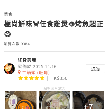
美食
極尚鮮味🦀任食雞煲🥘烤魚超正
😋
瀏覽次數:9384
終身美麗
發佈於 2025.11.16
追蹤
二鍋頭 (旺角)
HK$350
點擊圖片放大
+7