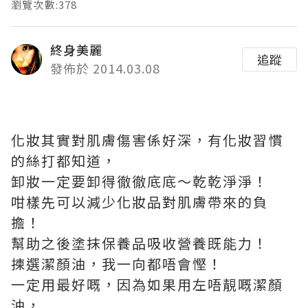
瀏覽次數:378
終身美麗
追蹤
發佈於 2014.03.08
化妝其實對肌膚傷害係好深，有化妝習慣
的絲打都知道，
卸妝一定要卸得徹徹底底～乾乾淨淨！
咁樣先可以減少化妝品對肌膚帶來的負
擔！
幫助之後塗抹保養品吸收營養既能力！
揀選潔顏油，我一向都唔會慳！
一定用最好嘅，因為如果用左唔靚嘅潔顏
油，