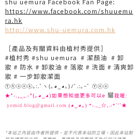
shu uemura Facebook Fan Page:
https://www.facebook.com/shuuemu
ra.hk
http://www.shu-uemura.com.hk
［產品及有關資料由植村秀提供］
#植村秀 #shu uemura # 潔顏油 # 卸
妝 # 防水 # 卸妝油 # 落妝 # 洗面 # 清爽卸
妝 # 一步卸妝潔面
Ⓣⓗⓐⓝⓚ｡:.ﾟヽ(｡◕‿◕｡)ﾉﾟ.:｡~ﾟ Ⓨⓞⓤ
貓
★*-.,_,.-*(｡◕‿◕)如果想知道更多可以e
我喔:
yomid.blog@gmail.com
(◕‿◕｡)
*-.,_☆,.-*`'`★
*本站之內容由作者所提供，並不代表本站的立場。因此本站對