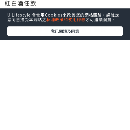
紅白酒任飲
U Lifestyle 會使用Cookies來改善您的網站體驗，請確定
您同意接受本網站之
私隱政策和使用條款
才可繼續瀏覽。
整個放題陣容極之澎湃，任食牛雜煲、4款
我已閱讀及同意
口味烤魚、雞煲、牛尾煲、豬手煲通通入
列，仲可以自由打邊爐，食材同湯底選擇
超靚。旺角店更限定免費升級龍躉生蠔魚
湯鴛鴦鍋，湯底鮮味爆棚，鮮甜得來又有
海味香氣。
二鍋頭三寶
辣酒東風螺雞煲
雞煲系列係靈魂招牌，除咗招牌醬香惹味