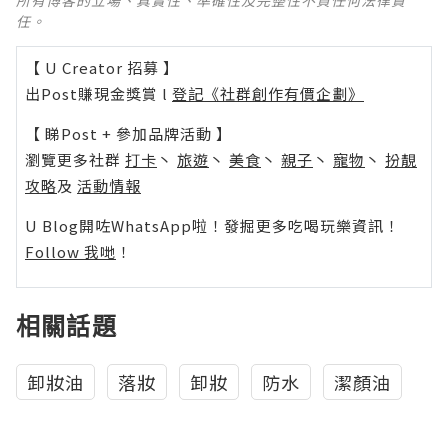
所有博客的立場、真實性、準確性及完整性不負任何法律責
任。
【 U Creator 招募 】
出Post賺現金獎賞 l
登記《社群創作有價企劃》
【 睇Post + 參加品牌活動 】
瀏覽更多社群
打卡
丶
旅遊
丶
美食
丶
親子
丶
寵物
丶
扮靚
攻略
及
活動情報
U Blog開咗WhatsApp啦！發掘更多吃喝玩樂資訊！
Follow 我哋
！
相關話題
卸妝油
落妝
卸妝
防水
潔顏油