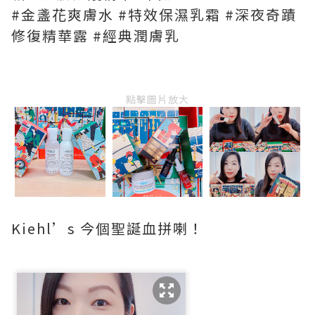
#金盞花爽膚水 #特效保濕乳霜 #深夜奇蹟
修復精華露 #經典潤膚乳
點擊圖片放大
Kiehl’s 今個聖誕血拼喇！