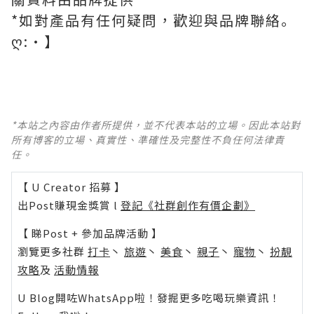
*如對產品有任何疑問，歡迎與
品牌
聯絡
｡
ღ:•】
*本站之內容由作者所提供，並不代表本站的立場。因此本站對
所有博客的立場、真實性、準確性及完整性不負任何法律責
任。
【 U Creator 招募 】
出Post賺現金獎賞 l
登記《社群創作有價企劃》
【 睇Post + 參加品牌活動 】
瀏覽更多社群
打卡
丶
旅遊
丶
美食
丶
親子
丶
寵物
丶
扮靚
攻略
及
活動情報
U Blog開咗WhatsApp啦！發掘更多吃喝玩樂資訊！