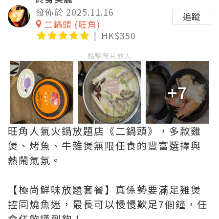
發佈於 2025.11.16
追蹤
二鍋頭 (旺角)
HK$350
點擊圖片放大
+7
旺角人氣火鍋放題店《二鍋頭》，多款雞
煲、烤魚、牛雜煲無限任食的豐富選擇與
熱鬧氣氛。
【極尚鮮味放題套餐】真係勢要滿足雞煲
控同燒魚迷，最長可以慢慢歎足7個鐘，任
食任飲嘆到夠！