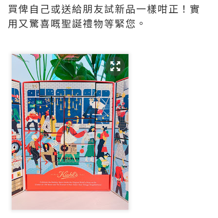
買俾自己或送給朋友試新品一樣咁正！實
用又驚喜嘅聖誕禮物等緊您。