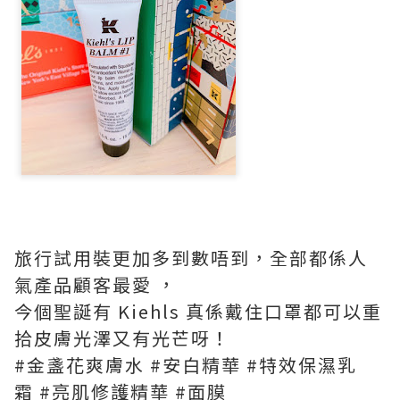
旅行試用裝更加多到數唔到，全部都係人
氣產品顧客最愛 ，
今個聖誕有 Kiehls 真係戴住口罩都可以重
拾皮膚光澤又有光芒呀！
#金盞花爽膚水 #安白精華 #特效保濕乳
霜 #亮肌修護精華 #面膜