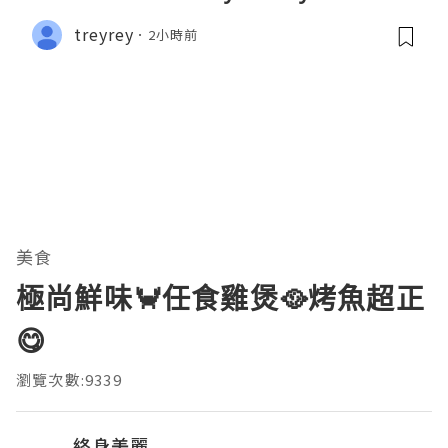
treyrey
2小時前
美食
極尚鮮味🦀任食雞煲🥘烤魚超正
😋
瀏覽次數:9339
終身美麗