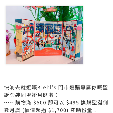
快啲去就近嘅Kiehl's 門市選購專屬你嘅聖
誕套裝同聖誕月曆啦：
～～購物滿 $500 即可以 $495 換購聖誕倒
數月曆 (價值超過 $1,700) 夠晒份量！