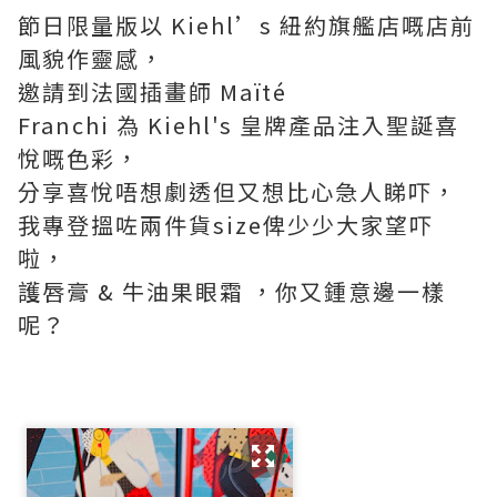
節日限量版以 Kiehl’s 紐約旗艦店嘅店前
風貌作靈感，
邀請到法國插畫師 Maïté
Franchi 為 Kiehl's 皇牌產品注入聖誕喜
悅嘅色彩，
分享喜悅唔想劇透但又想比心急人睇吓，
我專登搵咗兩件貨size俾少少大家望吓
啦，
護唇膏 & 牛油果眼霜 ，你又鍾意邊一樣
呢？