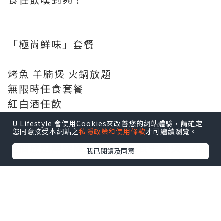
「極尚鮮味」套餐
烤魚 羊腩煲 火鍋放題
無限時任食套餐
紅白酒任飲
U Lifestyle 會使用Cookies來改善您的網站體驗，請確定
您同意接受本網站之
私隱政策和使用條款
才可繼續瀏覽。
整個放題陣容極之澎湃，任食牛雜煲、4款
我已閱讀及同意
口味烤魚、雞煲、牛尾煲、豬手煲通通入
列，仲可以自由打邊爐，食材同湯底選擇
超靚。旺角店更限定免費升級龍躉生蠔魚
湯鴛鴦鍋，湯底鮮味爆棚，鮮甜得來又有