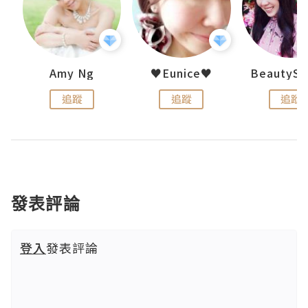
h 夏沫
Amy Ng
♥Eunice♥
追蹤
追蹤
追蹤
發表評論
登入
發表評論