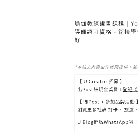
瑜伽教練證書課程 | Yo
導師認可資格 - 銜接學
好
*本站之內容由作者所提供，
【 U Creator 招募 】
出Post賺現金獎賞 l
登記《
【 睇Post + 參加品牌活動 
瀏覽更多社群
打卡
丶
旅遊
U Blog開咗WhatsAp