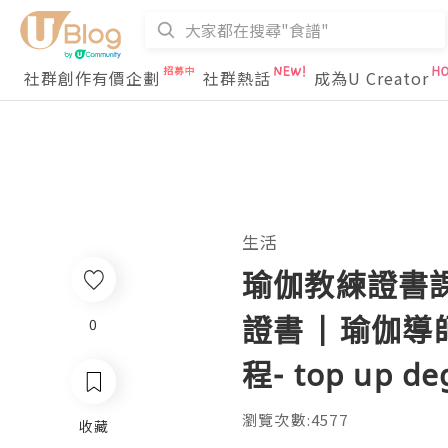
社群創作有價企劃
社群熱話
成為U Creator
生活
瑜伽教練證書課程推
證書 | 瑜伽導
0
0
程- top up d
瀏覽次數:4577
收藏
收藏