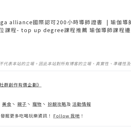
ga alliance國際認可200小時導師證書 | 瑜
位課程- top up degree課程推薦 瑜伽導師課
並不代表本站的立場。因此本站對所有博客的立場、真實性、準確性
社群創作有價企劃》
】
丶
美食
丶
親子
丶
寵物
丶
扮靚攻略
及
活動情報
p啦！發掘更多吃喝玩樂資訊！
Follow 我哋
！