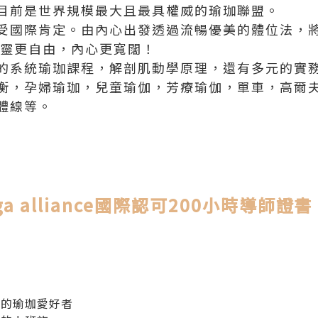
目前是世界規模最大且最具權威的瑜珈聯盟。
受國際肯定。由內心出發透過流暢優美的體位法，
 靈更自由，內心更寬闊！
的系統瑜珈課程，解剖肌動學原理，還有多元的實務
衡，孕婦瑜珈，兒童瑜伽，芳療瑜伽，單車，高爾
體線等。
ga alliance國際認可200小時導師證書
師的瑜珈愛好者