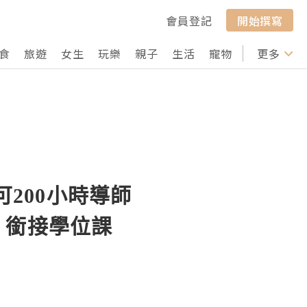
會員登記
開始撰寫
食
旅遊
女生
玩樂
親子
生活
寵物
行山
更多
打卡
認可200小時導師
- 銜接學位課