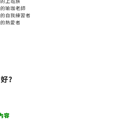
長的上班族
巧的瑜珈老師
珈的自我練習者
珈的熱愛者
好?
內容