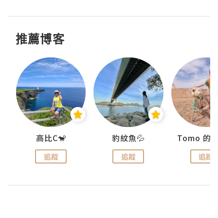
推薦博客
)
高比C🐒
豹紋魚💦
追蹤
追蹤
追蹤