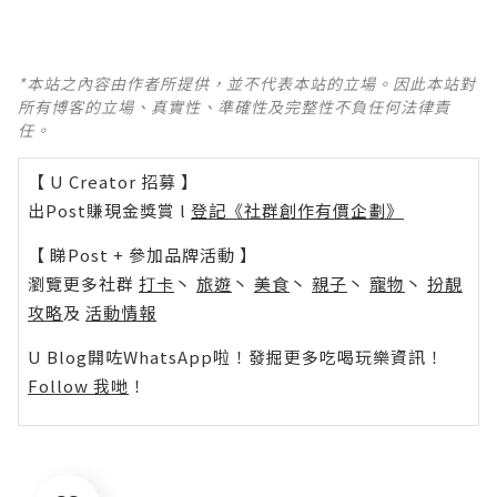
*本站之內容由作者所提供，並不代表本站的立場。因此本站對
所有博客的立場、真實性、準確性及完整性不負任何法律責
任。
【 U Creator 招募 】
出Post賺現金獎賞 l
登記《社群創作有價企劃》
【 睇Post + 參加品牌活動 】
瀏覽更多社群
打卡
丶
旅遊
丶
美食
丶
親子
丶
寵物
丶
扮靚
攻略
及
活動情報
U Blog開咗WhatsApp啦！發掘更多吃喝玩樂資訊！
Follow 我哋
！