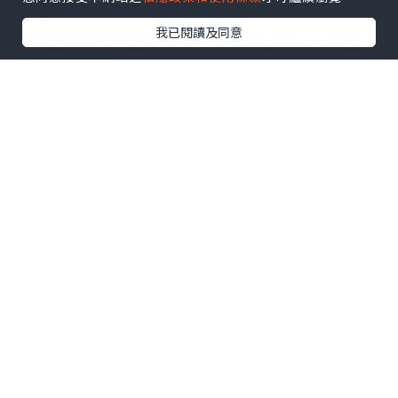
也有許多露營風扇是可充電的，這樣可以
我已閱讀及同意
方便地在露營地點或其他地方使用，而不
需要電源插座。
最後，噪音是一個需要考慮的因素。有些
風扇非常吵，會影響到你的睡眠質量，而
有些則非常靜音，可以在你入睡時保持舒
適和安靜的環境。
而Claymore v600風扇具有防水和防塵的
特點，這讓它非常適合在戶外使用。當你
在露營中遇到雨天或者沙塵風暴時，
Claymore 風扇可以為你提供保護，不會
受到環境的影響。Claymore 風扇還有可
調節的風速，可以讓你輕鬆地調整風力強