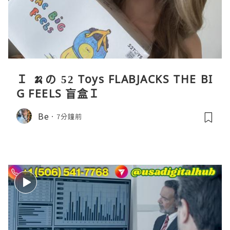
Ｉ 🍌の 52 Toys FLABJACKS THE BI
G FEELS 盲盒Ｉ
Be
7分鐘前