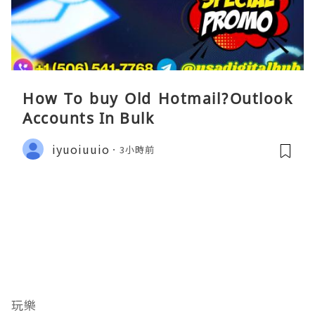
How To buy Old Hotmail?Outlook
Accounts In Bulk
iyuoiuuio
3小時前
玩樂