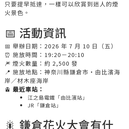
只要提早抵達，一樣可以欣賞到迷人的煙
火景色。
📅 活動資訊
📅 舉辦日期：2026 年 7 月 10 日（五）
⏰ 施放時間：19:20－20:10
🎆 煙火數量：約 2,500 發
📍 施放地點：神奈川縣鎌倉市・由比濱海
岸／材木座海岸
🚊
最近車站：
江之島電鐵「由比濱站」
JR「鎌倉站」
🎇 鎌倉花火大會有什