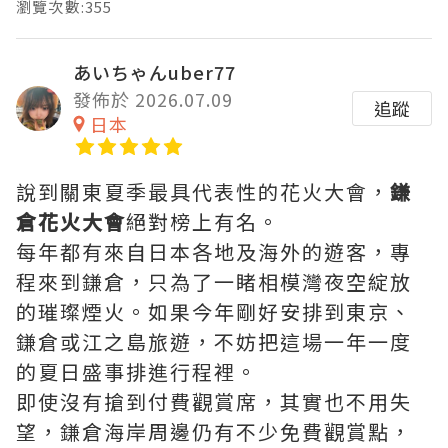
瀏覽次數:355
あいちゃんuber77
發佈於 2026.07.09
追蹤
日本
說到關東夏季最具代表性的花火大會，
鎌
倉花火大會
絕對榜上有名。
每年都有來自日本各地及海外的遊客，專
程來到鎌倉，只為了一睹相模灣夜空綻放
的璀璨煙火。如果今年剛好安排到東京、
鎌倉或江之島旅遊，不妨把這場一年一度
的夏日盛事排進行程裡。
即使沒有搶到付費觀賞席，其實也不用失
望，鎌倉海岸周邊仍有不少免費觀賞點，