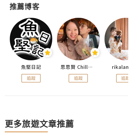
推薦博客
urnal
魚堅日記
思思賢 ChillMyBabe
rikala
追蹤
追蹤
追蹤
更多旅遊文章推薦