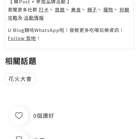
【 睇Post + 參加品牌活動 】
瀏覽更多社群
打卡
丶
旅遊
丶
美食
丶
親子
丶
寵物
丶
扮靚
攻略
及
活動情報
U Blog開咗WhatsApp啦！發掘更多吃喝玩樂資訊！
Follow 我哋
！
相關話題
花火大會
0個讚好