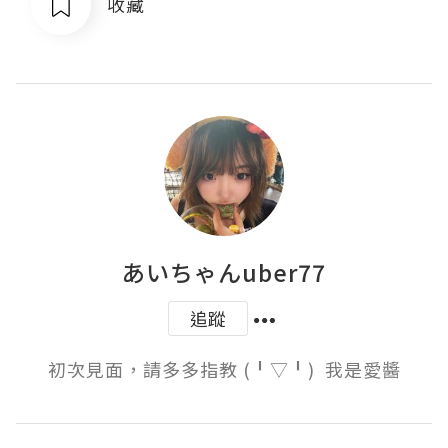
收藏
あいちゃんuber77
追蹤
初次見面，請多多指教 (╹▽╹)  我是愛醬