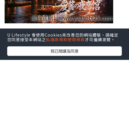
U Lifestyle 會使用Cookies來改善您的網站體驗，請確定
「日本夏天」這四個字，大概就是隅田川
您同意接受本網站之
私隱政策和使用條款
才可繼續瀏覽。
花火大會的樣子
我已閱讀及同意
如果你問日本人：
「東京夏天最有代表性的活動是什麼？」
很多人的答案，大概都會是——
隅田川花火大會。
浴衣、啤酒、章魚燒、河岸邊的人潮，以
及天空中接連綻放的煙火。
對不少日本人來說，這不是單純的煙火活
動，而是屬於東京人的夏日儀式感。