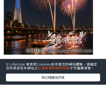
U Lifestyle 會使用Cookies來改善您的網站體驗，請確定
「日本夏天」這四個字，大概就是隅田川
您同意接受本網站之
私隱政策和使用條款
才可繼續瀏覽。
花火大會的樣子
我已閱讀及同意
如果你問日本人：
「東京夏天最有代表性的活動是什麼？」
很多人的答案，大概都會是——