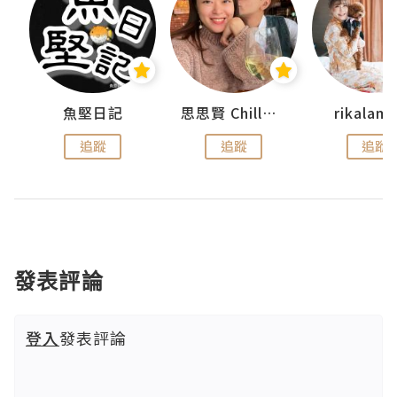
urnal
魚堅日記
思思賢 ChillMyBabe
rikala
追蹤
追蹤
追蹤
發表評論
登入
發表評論