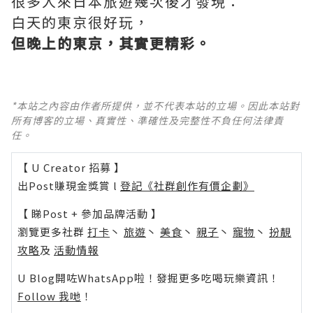
很多人來日本旅遊幾次後才發現：
白天的東京很好玩，
但晚上的東京，其實更精彩。
*本站之內容由作者所提供，並不代表本站的立場。因此本站對
所有博客的立場、真實性、準確性及完整性不負任何法律責
任。
【 U Creator 招募 】
出Post賺現金獎賞 l
登記《社群創作有價企劃》
【 睇Post + 參加品牌活動 】
瀏覽更多社群
打卡
丶
旅遊
丶
美食
丶
親子
丶
寵物
丶
扮靚
攻略
及
活動情報
U Blog開咗WhatsApp啦！發掘更多吃喝玩樂資訊！
Follow 我哋
！