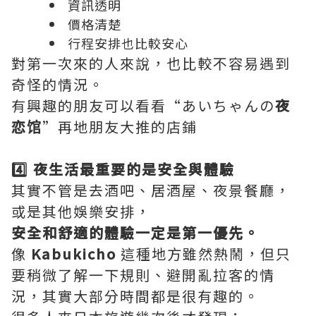
資訊透明
價格清楚
行程安排也比較安心
對第一次來的人來說，也比較不容易遇到
奇怪的情況。
有興趣的朋友可以看看“あいちゃんの
夜
恋馆
”再地朋友大推的店鋪
4️⃣ 夜生活最重要的是安全與體驗
其實不管是去酒吧、居酒屋、夜景餐廳，
或是其他娛樂安排，
安全和舒適的體驗一定是第一優先。
像
Kabukicho
這種地方雖然熱鬧，但只
要稍微了解一下規則、避開亂拉客的情
況，其實大部分時間都是很有趣的。