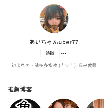
あいちゃんuber77
追蹤
初次見面，請多多指教 (╹▽╹)  我是愛醬
推薦博客