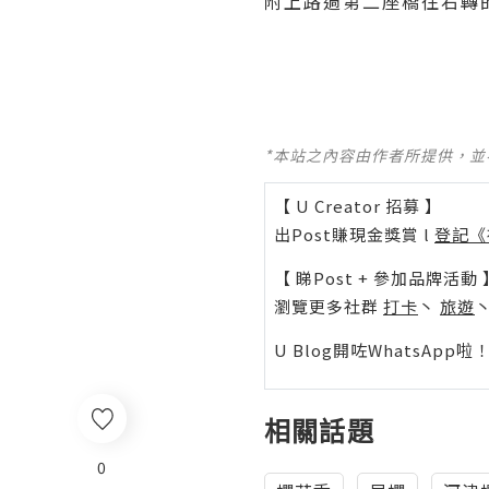
附上路過第二座橋往右轉
*本站之內容由作者所提供，
【 U Creator 招募 】
出Post賺現金獎賞 l
登記《
【 睇Post + 參加品牌活動 
瀏覽更多社群
打卡
丶
旅遊
U Blog開咗WhatsAp
相關話題
0