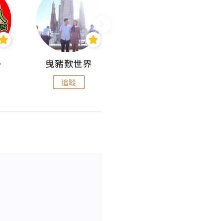
nius
曳豬歎世界
Koalascities (^O^)! @ UTravel
追蹤
追蹤