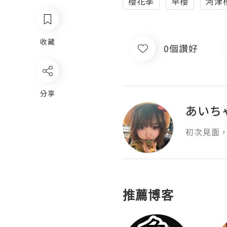
櫻花季
早櫻
河津
收藏
0個讚好
分享
あいちゃ
初次見面，
推薦博客