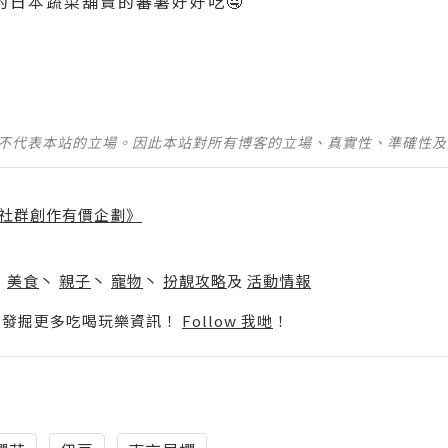
的日本蔬菜舖賣的蕃薯好好吃🤤
並不代表本站的立場。因此本站對所有博客的立場、真實性、準確性
社群創作有價企劃》
】
丶
美食
丶
親子
丶
寵物
丶
扮靚攻略
及
活動情報
p啦！發掘更多吃喝玩樂資訊！
Follow 我哋
！