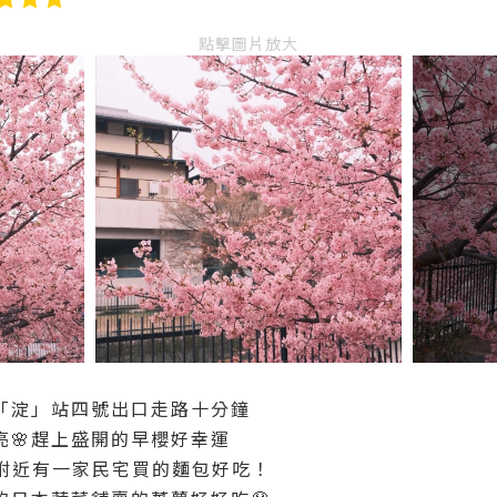
點擊圖片放大
「淀」站四號出口走路十分鐘
亮🌸趕上盛開的早櫻好幸運
、附近有一家民宅買的麵包好吃！