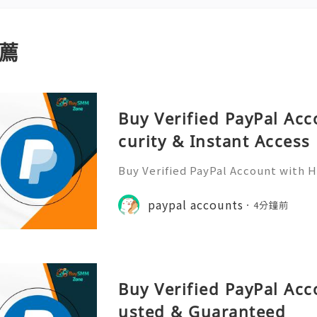
薦
Buy Verified PayPal Acc
curity & Instant Access
Buy Verified PayPal Account with H
cess With “Buy Verified PayPal Ac
& Instant Access,” you get exactly
paypal accounts
4分鐘前
o start sending and rece
Buy Verified PayPal Acc
usted & Guaranteed