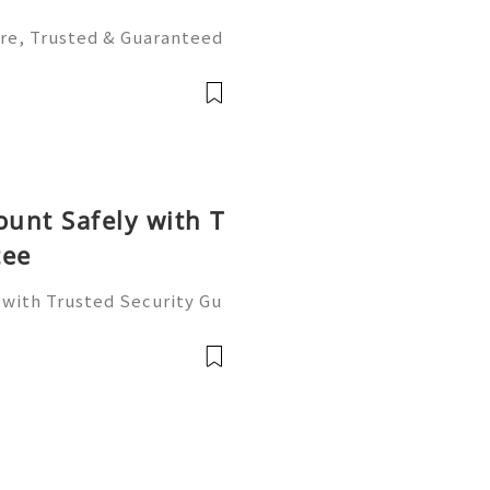
ure, Trusted & Guaranteed
Mean? Trusted means peo
utation and does what it p
ount Safely with T
tee
 with Trusted Security Gu
n feel tricky, and the las
ney or personal informati