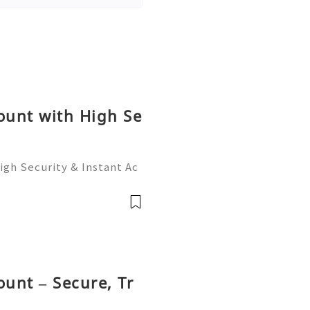
ount with High Se
igh Security & Instant Ac
count with High Security
 that—an easy, fast way t
ount – Secure, Tr