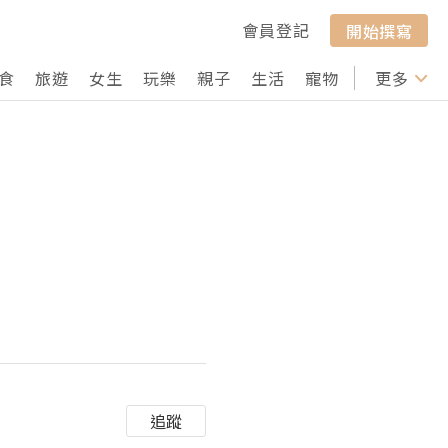
會員登記
開始撰寫
食
旅遊
女生
玩樂
親子
生活
寵物
行山
更多
打卡
追蹤