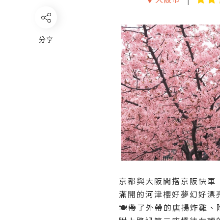
分享
京都與大阪間搭京阪快車
滿開的河津櫻好夢幻好漂
🍽️帶了外帶的唐揚炸雞