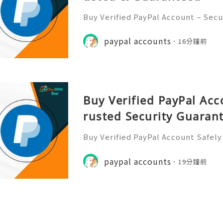
Buy Verified PayPal Account – Sec
What Does Trusted & Guaranteed 
ple believe in it. It has a good rep
paypal accounts
16分鐘前
romises. Guaranteed means
Buy Verified PayPal Acc
rusted Security Guaran
Buy Verified PayPal Account Safely
arantee Finding a trusted source ca
t thing you want is to risk your mo
paypal accounts
19分鐘前
on. What if you coul