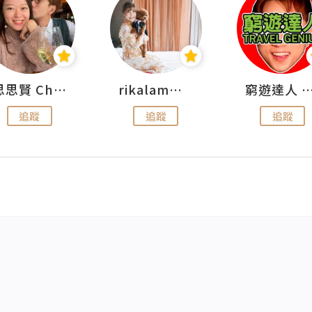
思思賢 ChillMyBabe
rikalammm
窮遊達人 Mr.TravelGe
追蹤
追蹤
追蹤