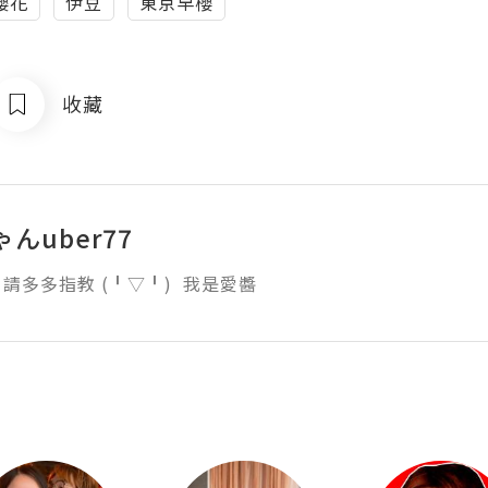
櫻花
伊豆
東京早櫻
收藏
んuber77
請多多指教 (╹▽╹)  我是愛醬