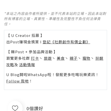
*本站之內容由作者所提供，並不代表本站的立場。因此本站對
所有博客的立場、真實性、準確性及完整性不負任何法律責
任。
【 U Creator 招募 】
出Post賺現金獎賞 l
登記《社群創作有價企劃》
【 睇Post + 參加品牌活動 】
瀏覽更多社群
打卡
丶
旅遊
丶
美食
丶
親子
丶
寵物
丶
扮靚
攻略
及
活動情報
U Blog開咗WhatsApp啦！發掘更多吃喝玩樂資訊！
Follow 我哋
！
0個讚好