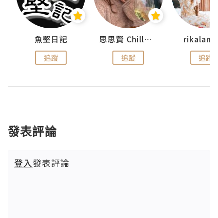
urnal
魚堅日記
思思賢 ChillMyBabe
rikala
追蹤
追蹤
追蹤
發表評論
登入
發表評論