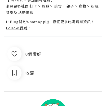
瀏覽更多社群
打卡
丶
旅遊
丶
美食
丶
親子
丶
寵物
丶
扮靚
攻略
及
活動情報
U Blog開咗WhatsApp啦！發掘更多吃喝玩樂資訊！
Follow 我哋
！
0個讚好
收藏