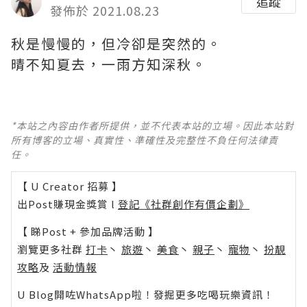
追蹤
發佈於 2021.08.23
秋是慢慢的，但冷卻是突然的。
晴不知夏去，一雨方知深秋。 ​ ​​​​
*本站之內容由作者所提供，並不代表本站的立場。因此本站對
所有博客的立場、真實性、準確性及完整性不負任何法律責
任。
【 U Creator 招募 】
出Post賺現金獎賞 l
登記《社群創作有價企劃》
【 睇Post + 參加品牌活動 】
瀏覽更多社群
打卡
丶
旅遊
丶
美食
丶
親子
丶
寵物
丶
扮靚
攻略
及
活動情報
U Blog開咗WhatsApp啦！發掘更多吃喝玩樂資訊！