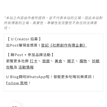
*本站之內容由作者所提供，並不代表本站的立場。因此本站對
所有博客的立場、真實性、準確性及完整性不負任何法律責
任。
【 U Creator 招募 】
出Post賺現金獎賞 l
登記《社群創作有價企劃》
【 睇Post + 參加品牌活動 】
瀏覽更多社群
打卡
丶
旅遊
丶
美食
丶
親子
丶
寵物
丶
扮靚
攻略
及
活動情報
U Blog開咗WhatsApp啦！發掘更多吃喝玩樂資訊！
Follow 我哋
！