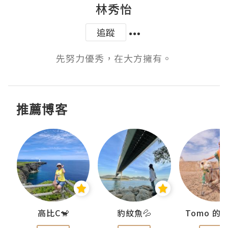
林秀怡
追蹤
先努力優秀，在大方擁有。
推薦博客
)
高比C🐒
豹紋魚💦