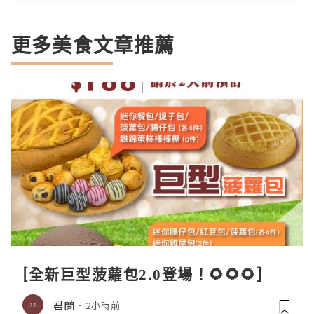
更多美食文章推薦
[全新巨型菠蘿包2.0登場！🌻🌻🌻]
君蘭
2小時前