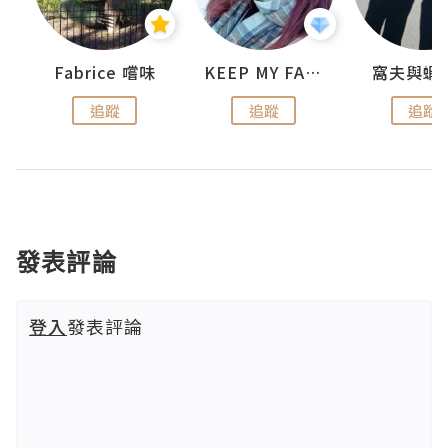
Fabrice 嚐味
KEEP MY FAITH
窩夫與蝦
追蹤
追蹤
追蹤
發表評論
登入
發表評論