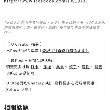
https://www.facebook.com/DW19737
*本站之內容由作者所提供，並不代表本站的立場。因此本站對
所有博客的立場、真實性、準確性及完整性不負任何法律責
任。
【 U Creator 招募 】
出Post賺現金獎賞 l
登記《社群創作有價企劃》
【 睇Post + 參加品牌活動 】
瀏覽更多社群
打卡
丶
旅遊
丶
美食
丶
親子
丶
寵物
丶
扮靚
攻略
及
活動情報
U Blog開咗WhatsApp啦！發掘更多吃喝玩樂資訊！
Follow 我哋
！
相關話題