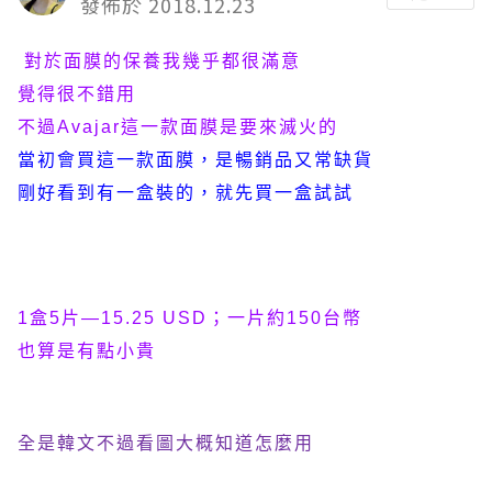
發佈於 2018.12.23
對於面膜的保養我幾乎都很滿意
覺得很不錯用
不過
Avajar
這一款面膜是要來滅火的
當初會買這一款面膜
，
是暢銷品又常缺貨
剛好看到有一盒裝的
，
就先買一盒試試
1
盒5片—15.25 USD
；
一片約150台幣
也算是有點小貴
全是韓文不過看圖大概知道怎麼用