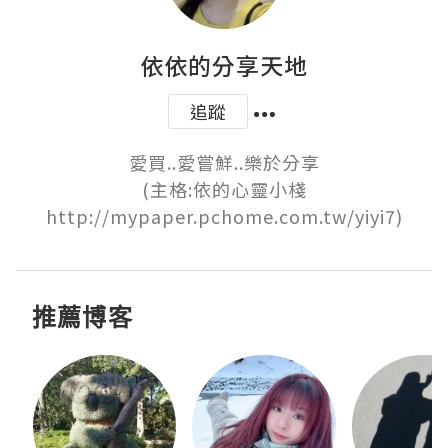
依依的分享天地
追蹤
愛買..愛嘗鮮..樂於分享

(主格:依的心靈小棧
http://mypaper.pchome.com.tw/yiyi7)
推薦博客