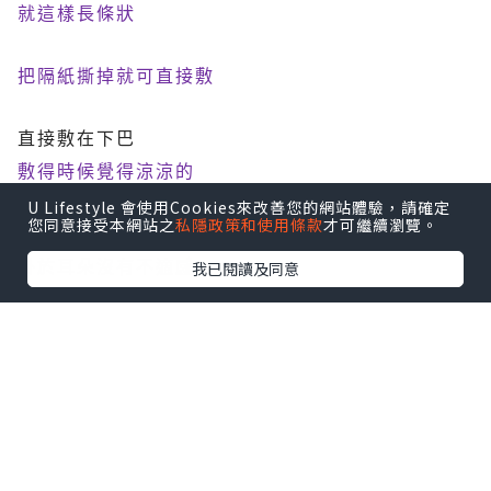
就這樣長條狀
把隔紙撕掉就可直接敷
直接敷在下巴
敷得時候覺得涼涼的
U Lifestyle 會使用Cookies來改善您的網站體驗，請確定
您同意接受本網站之
私隱政策和使用條款
才可繼續瀏覽。
因是有彈性
，
所以有被拉的感覺
我已閱讀及同意
掛於耳朵沒有不適感
我是敷到隔天才取下
，
敷的部位沒有紅或癢
雙下巴一樣存在
，
也沒有暫時的效果
這樣貴森森的面膜嘗鮮ㄏㄛ
，
覺得有點浪費