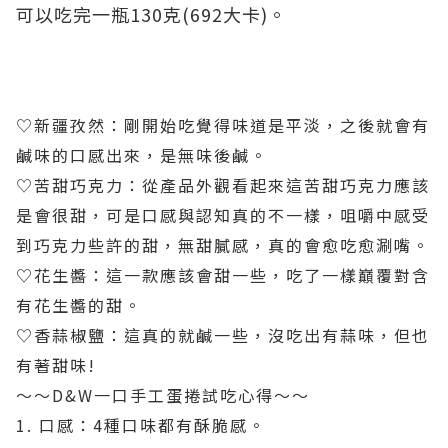
可以吃完一瓶130克(692大卡)。
♡新疆孜然：剛開始吃覺得味道是平淡，之後就會有
鹹味的口感出來，是無味後鹹。
♡苦甜巧克力：從產品外觀看起來這苦甜巧克力應該
是會很甜，可是口感與認知真的不一樣，咀嚼中感受
到巧克力些許的甜，無甜膩感，真的會愈吃愈涮嘴。
♡花生醬：這一款應該會甜一些，吃了一樣巔覆對含
有花生醬的甜。
♡香蒜椒鹽：這真的就鹹一些，沒吃出有蒜味，但也
有著甜味!
～～D&W一口手工蛋捲試吃心得～～
1. 口感：4種口味都有酥脆感。