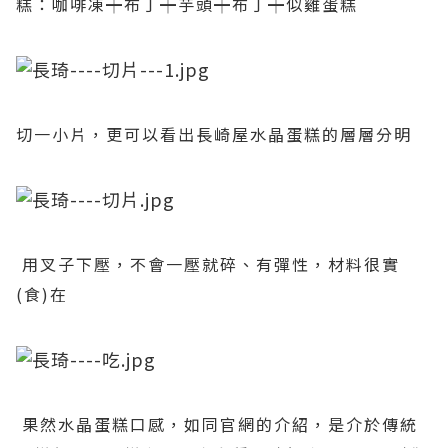
糕：咖啡凍┿布丁┿芋頭┿布丁┿似雞蛋糕
切一小片，更可以看出長崎屋水晶蛋糕的層層分明
用叉子下壓，不會一壓就碎、有彈性，材料很實
(食)在
果然水晶蛋糕口感，如同官網的介紹，是介於傳統