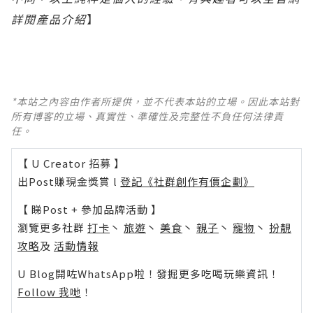
詳閱產品介紹
】
*本站之內容由作者所提供，並不代表本站的立場。因此本站對
所有博客的立場、真實性、準確性及完整性不負任何法律責
任。
【 U Creator 招募 】
出Post賺現金獎賞 l
登記《社群創作有價企劃》
【 睇Post + 參加品牌活動 】
瀏覽更多社群
打卡
丶
旅遊
丶
美食
丶
親子
丶
寵物
丶
扮靚
攻略
及
活動情報
U Blog開咗WhatsApp啦！發掘更多吃喝玩樂資訊！
Follow 我哋
！