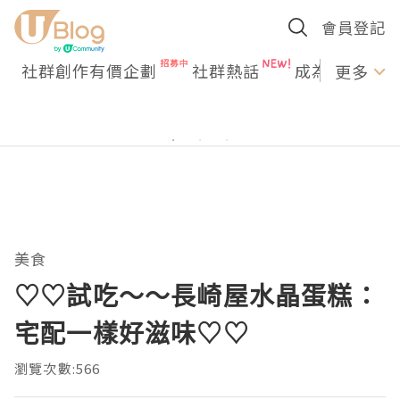
會員登記
社群創作有價企劃
社群熱話
成為U Creato
更多
美食
♡♡試吃～～長崎屋水晶蛋糕：
宅配一樣好滋味♡♡
瀏覽次數:566