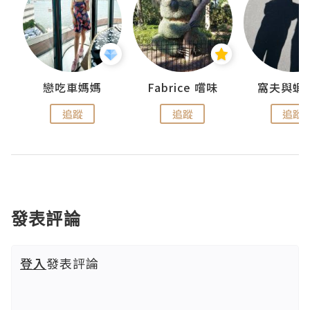
戀吃車媽媽
Fabrice 嚐味
窩夫與蝦
追蹤
追蹤
追蹤
發表評論
登入
發表評論