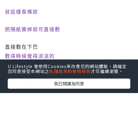
1
盒5片—15.25 USD
；
一片約150台幣
U Lifestyle 會使用Cookies來改善您的網站體驗，請確定
也算是有點小貴
您同意接受本網站之
私隱政策和使用條款
才可繼續瀏覽。
我已閱讀及同意
全是韓文不過看圖大概知道怎麼用