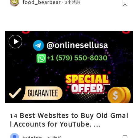
food_bearbear
3小時前
14 Best Websites to Buy Old Gmai
l Accounts for YouTube. ...
trdgfdg
8小時前