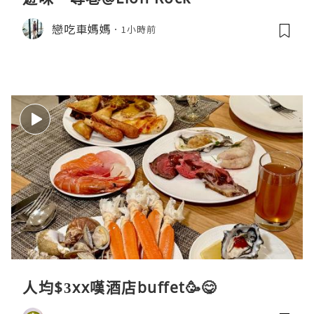
戀吃車媽媽
1小時前
人均$3xx嘆酒店buffet🥳😋