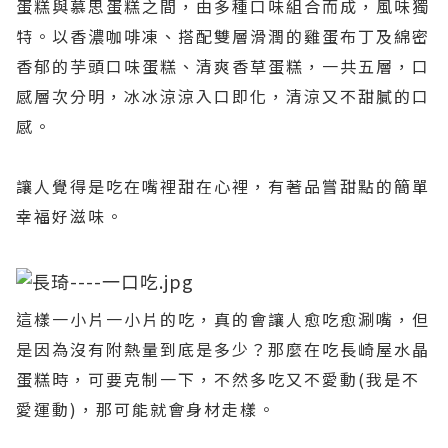
蛋糕與慕思蛋糕之間，由多種口味組合而成，風味獨
特。以香濃咖啡凍、搭配雙層滑潤的雞蛋布丁及綿密
香郁的芋頭口味蛋糕、清爽香草蛋糕，一共五層，口
感層次分明，冰冰涼涼入口即化，清涼又不甜膩的口
感。
讓人覺得是吃在嘴裡甜在心裡，有著品嘗甜點的簡單
幸福好滋味。
這樣一小片一小片的吃，真的會讓人愈吃愈涮嘴，但
是因為沒有附熱量到底是多少？那麼在吃長崎屋水晶
蛋糕時，可要克制一下，不然多吃又不愛動(我是不
愛運動)，那可能就會身材走樣。