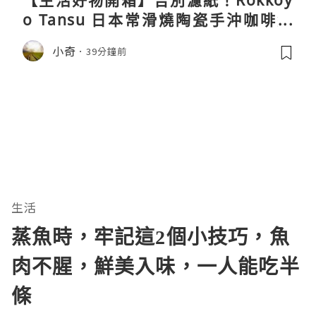
【生活好物開箱】告別濾紙！Rokkoy
o Tansu 日本常滑燒陶瓷手沖咖啡組
親身試用＆真實評價
小奇
39分鐘前
生活
蒸魚時，牢記這2個小技巧，魚
肉不腥，鮮美入味，一人能吃半
條