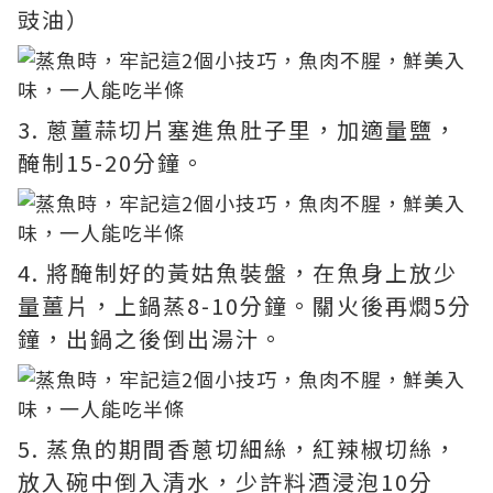
豉油）
3. 蔥薑蒜切片塞進魚肚子里，加適量鹽，
醃制15-20分鐘。
4. 將醃制好的黃姑魚裝盤，在魚身上放少
量薑片，上鍋蒸8-10分鐘。關火後再燜5分
鐘，出鍋之後倒出湯汁。
5. 蒸魚的期間香蔥切細絲，紅辣椒切絲，
放入碗中倒入清水，少許料酒浸泡10分