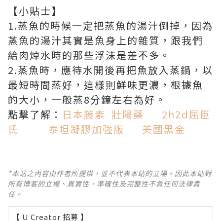
【小貼士】
1.蒸魚的時候一定把蒸魚的湯汁倒掉，因為
蒸魚的湯汁其實是魚身上的雜質，跟我們
給肉焯水時的那些浮沫是差不多。
2.蒸魚時，應待水開後再把魚放入蒸鍋，以
最短時間蒸好，這樣則鮮味更濃，根據魚
的大小，一般蒸8分鐘左右為好。
點擊了解：
日本藤素
壯陽藥
2h2d屈臣
氏
泰坦凝膠加強版
美國黑金
*本站之內容由作者所提供，並不代表本站的立場。因此本站對
所有博客的立場、真實性、準確性及完整性不負任何法律責
任。
【 U Creator 招募 】