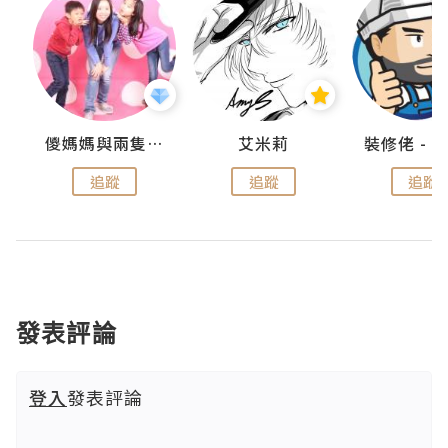
點滴
儍媽媽與兩隻小魔怪之家
艾米莉
追蹤
追蹤
追蹤
發表評論
登入
發表評論