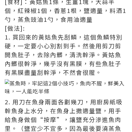
[食材]：黃姑魚1條，生薑1塊，大蒜半
個，紅辣椒1個，香蔥1根，鹽適量，料酒1
勺，蒸魚豉油1勺，食用油適量
[做法]:
1. 買回來的黃姑魚先刮鱗，這個魚鱗特別
硬，一定要小心別割到手。然後用剪刀剪
開魚肚子，去除內髒，清洗幹淨。黃姑魚
內髒很幹淨，幾乎沒有黑膜，有些魚肚子
有黑膜盡量刮幹淨，不然會很腥。
2. 用刀在魚身兩面各劃幾刀，用廚房紙吸
幹魚身上水分，在魚身上撒適量鹽，用手
給魚身做個“按摩”，讓鹽充分滲進魚肉
里。（鹽宜少不宜多，因為最後要澆蒸魚