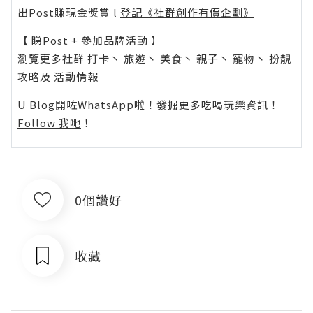
出Post賺現金獎賞 l
登記《社群創作有價企劃》
【 睇Post + 參加品牌活動 】
瀏覽更多社群
打卡
丶
旅遊
丶
美食
丶
親子
丶
寵物
丶
扮靚
攻略
及
活動情報
U Blog開咗WhatsApp啦！發掘更多吃喝玩樂資訊！
Follow 我哋
！
0個讚好
收藏