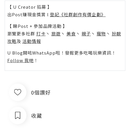
【 U Creator 招募 】
出Post賺現金獎賞 l
登記《社群創作有價企劃》
【 睇Post + 參加品牌活動 】
瀏覽更多社群
打卡
丶
旅遊
丶
美食
丶
親子
丶
寵物
丶
扮靚
攻略
及
活動情報
U Blog開咗WhatsApp啦！發掘更多吃喝玩樂資訊！
Follow 我哋
！
0個讚好
收藏