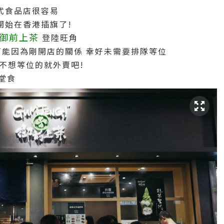
式食品店很容易
開始在香港插旗了!
御前上茶
登陸旺角
可能因為剛開店的關係 幸好未需要排隊等位
不想等位的就外賣吧!
堂食