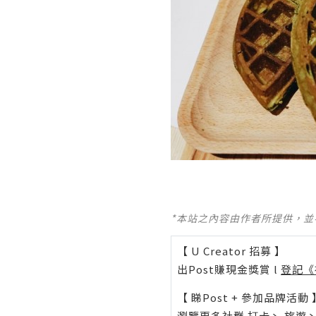
*本站之內容由作者所提供，
【 U Creator 招募 】
出Post賺現金獎賞 l
登記《
【 睇Post + 參加品牌活動 
瀏覽更多社群
打卡
丶
旅遊