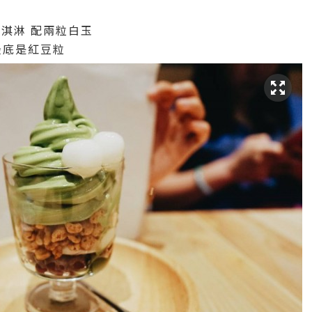
霜淇淋 配兩粒白玉
最底是紅豆粒