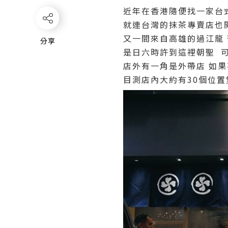
近年在香港隨便找一家台
就連台灣的抹茶專賣店也
又一間來自高雄的過江龍
分享
分享
是日六時許到這裡朝聖 
店外有一角是外帶店 如果
目測店內大約有30個位置