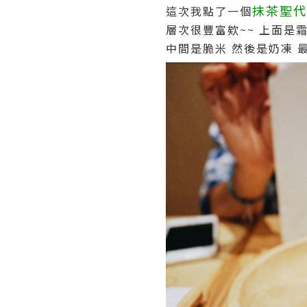
抹茶聖代
這次我點了一個
層次很豐富欸~~ 上面是
中間是脆米 然後是奶凍 