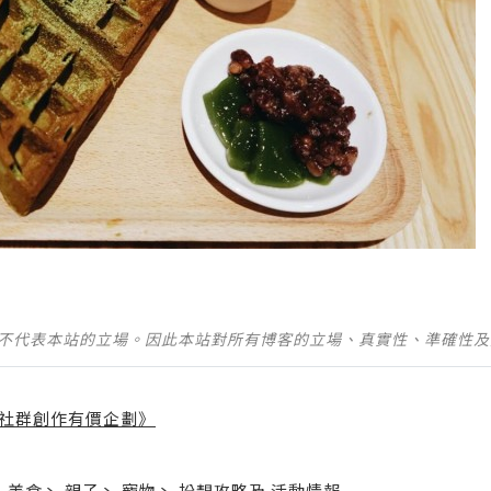
並不代表本站的立場。因此本站對所有博客的立場、真實性、準確性
社群創作有價企劃》
】
丶
美食
丶
親子
丶
寵物
丶
扮靚攻略
及
活動情報