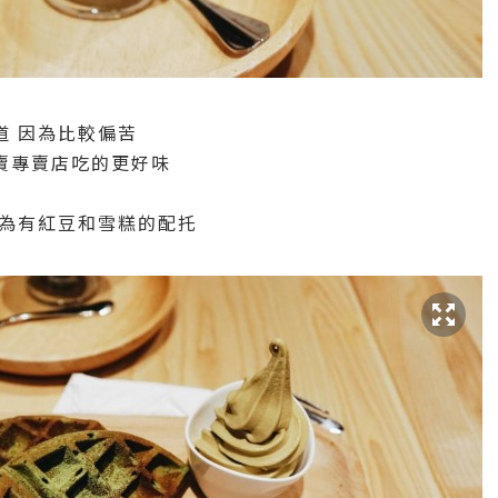
道 因為比較偏苦
賣專賣店吃的更好味
因為有紅豆和雪糕的配托