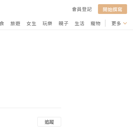
會員登記
開始撰寫
食
旅遊
女生
玩樂
親子
生活
寵物
行山
更多
打卡
追蹤