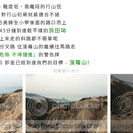
、難度低、距離段的行山徑
對行山初哥就最適合不過
方黃錦全小學後面的路口而上
良田坳
45分鐘到達較平緩的
點上來走的斜路都不簡單呢
分叉路 往菠蘿山的繼續往馬路走
危險 不得擅進」
的警告牌
菠蘿山!
 即是已經到達我們的目標 -
點擊圖片放大