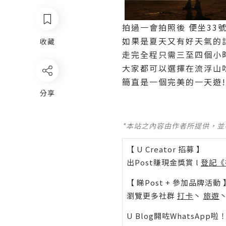
拍過一會拍照後 便坐33
如果是夏天又有好天氣的
收藏
走完全程只需三至四個小
大家都可以選擇在流浮山
簡直是一個完美的一天遊!
分享
*本站之內容由作者所提供，
【 U Creator 招募 】
出Post賺現金獎賞 l
登記《
【 睇Post + 參加品牌活動 
瀏覽更多社群
打卡
丶
旅遊
U Blog開咗WhatsAp