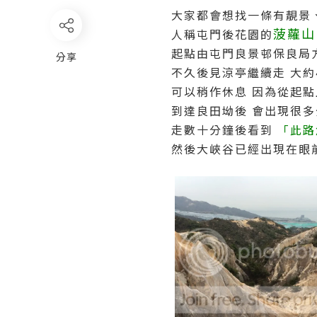
大家都會想找一條有靚景
菠蘿山
人稱屯門後花園的
起點由屯門良景邨保良局
分享
不久後見涼亭繼續走 大約
可以稍作休息 因為從起
到達良田坳後 會出現很多
走數十分鐘後看到
「此路
然後大峽谷已經出現在眼前