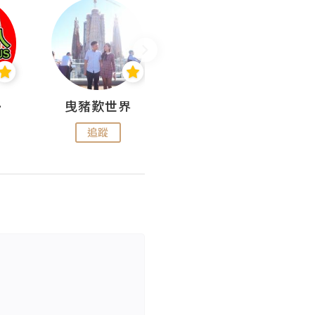
nius
曳豬歎世界
Koalascities (^O^)! @ UTravel
追蹤
追蹤