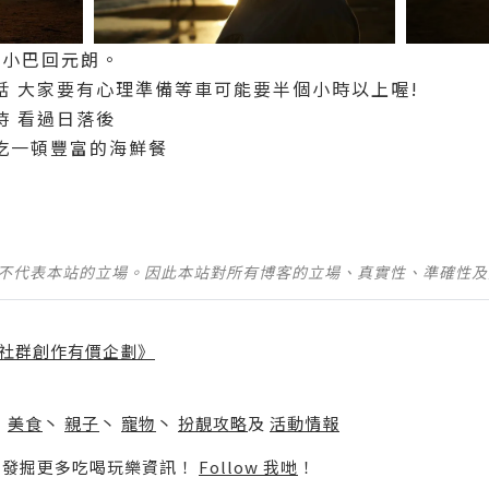
號小巴回元朗。
話 大家要有心理準備等車可能要半個小時以上喔!
時 看過日落後
吃一頓豐富的海鮮餐
並不代表本站的立場。因此本站對所有博客的立場、真實性、準確性
社群創作有價企劃》
】
丶
美食
丶
親子
丶
寵物
丶
扮靚攻略
及
活動情報
p啦！發掘更多吃喝玩樂資訊！
Follow 我哋
！