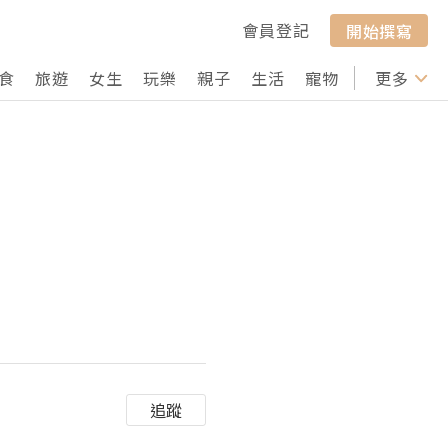
會員登記
開始撰寫
食
旅遊
女生
玩樂
親子
生活
寵物
行山
更多
打卡
追蹤