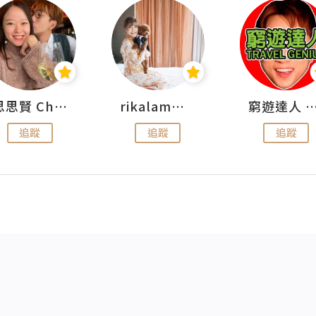
思思賢 ChillMyBabe
rikalammm
窮遊達人 Mr.TravelGe
追蹤
追蹤
追蹤