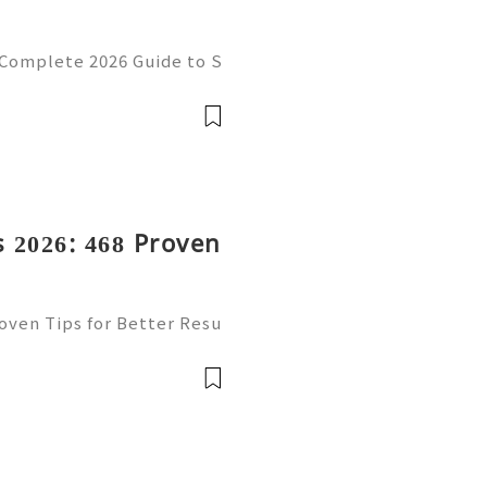
 Complete 2026 Guide to S
cy 💫💎💲💫🌐✨💎Fast & R
💎💲💫🌐✨💎WhatsApp :+1
ram: @usadig
 2026: 468 Proven
oven Tips for Better Resu
mail platform for personal
ion, freelancing, online