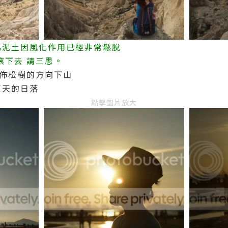
為泥土因風化作用已經非常鬆脫
滾下去 請三思。
滿佈松樹的方向下山
夏天的日落
點擊圖片放大