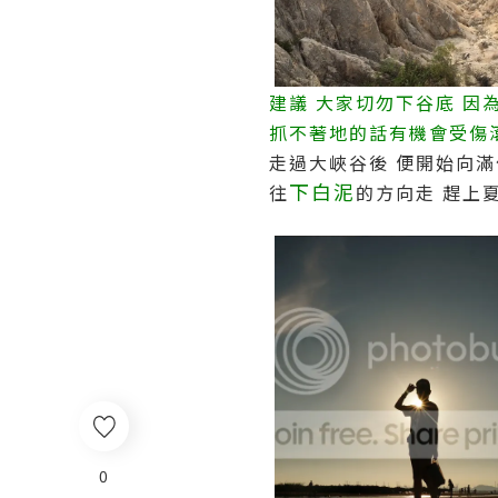
建議 大家切勿下谷底 因
抓不著地的話有機會受傷
走過大峽谷後 便開始向
下白泥
往
的方向走 趕上
0