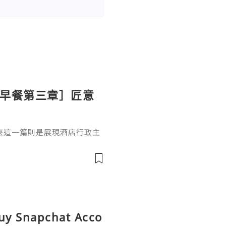
ton 早餐第三章］匠意
麼這一篇則是展現酒店行政主
上的溫泉蛋（溫泉卵）配吐
式的「溫泉卵」利用蛋白與蛋
境中慢煮 30-50 分鐘，鎖住
脂狀態。這種工法體現了日本
吐司的融合代替了傳統黃油，
Buy Snapchat Acco