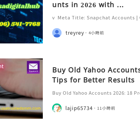
unts in 2026 with ...
v Meta Title: Snapchat Accounts |
napchat Features, Security & Priva
eliable 24/7 Customer Support 💫
treyrey
4小時前
(506) 541-7768 💫💎💲💫🌐✨💎Teleg
Buy Old Yahoo Accounts
Tips for Better Results
Buy Old Yahoo Accounts 2026: 18 Pr
lts Yahoo Mail remains a familiar e
messages, professional communicat
lajip65734
11小時前
projects, subscriptio