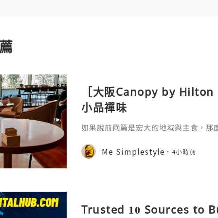
薦
［大阪Canopy by Hil
小品禪味
如果說前兩篇是宏大的地域與主食，那
廚「奇思妙想」的微觀藝術。自助餐台
司，是極其講究時間與溫度的科學。日
Me Simplestyle
4小時前
黃凝固溫度不同——在恆溫 60-65℃ 的環
蛋黃的流心，讓蛋白達到類似豆腐的凝
人對「柔嫩」口感的極致追求，蛋黃與
是一種更輕盈的油脂來源。更
Trusted 10 Sources to 