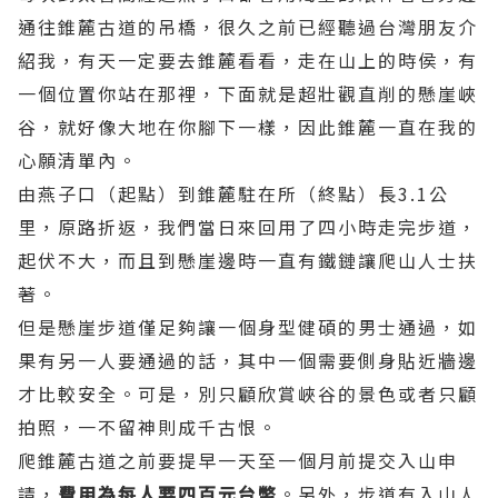
通往錐麓古道的吊橋，很久之前已經聽過台灣朋友介
紹我，有天一定要去錐麓看看，走在山上的時侯，有
一個位置你站在那裡，下面就是超壯觀直削的懸崖峽
谷，就好像大地在你腳下一樣，因此錐麓一直在我的
心願清單內。
由燕子口（起點）到錐麓駐在所（終點）長3.1公
里，原路折返，我們當日來回用了四小時走完步道，
起伏不大，而且到懸崖邊時一直有鐵鏈讓爬山人士扶
著。
但是懸崖步道僅足夠讓一個身型健碩的男士通過，如
果有另一人要通過的話，其中一個需要側身貼近牆邊
才比較安全。可是，別只顧欣賞峽谷的景色或者只顧
拍照，一不留神則成千古恨。
爬錐麓古道之前要提早一天至一個月前提交入山申
請，
費用為每人要四百元台幣
。另外，步道有入山人