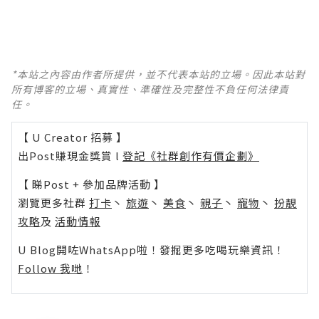
*本站之內容由作者所提供，並不代表本站的立場。因此本站對
所有博客的立場、真實性、準確性及完整性不負任何法律責
任。
【 U Creator 招募 】
出Post賺現金獎賞 l
登記《社群創作有價企劃》
【 睇Post + 參加品牌活動 】
瀏覽更多社群
打卡
丶
旅遊
丶
美食
丶
親子
丶
寵物
丶
扮靚
攻略
及
活動情報
U Blog開咗WhatsApp啦！發掘更多吃喝玩樂資訊！
Follow 我哋
！