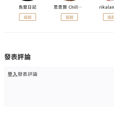
urnal
魚堅日記
思思賢 ChillMyBabe
rikala
追蹤
追蹤
追蹤
發表評論
登入
發表評論