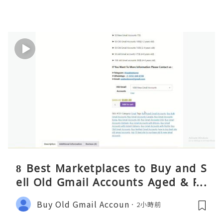
8 Best Marketplaces to Buy and S
ell Old Gmail Accounts Aged & PV
A Safely (Any Country) – 2026 Gui
Buy Old Gmail Accoun
2小時前
de