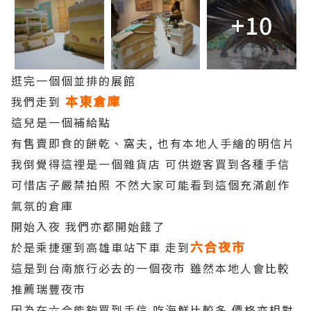
+10
逛完一個個並排的展館
本東倉庫
我們走到
這兒是一個補給點
有售賣即食的餅乾、窩夫, 也有本地人手繪的明信片
我倒覺得這裡是一個雜貨店 可供遊客買到各種手信
可惜店子嚴禁拍照 不然大家可能看到這個充滿創作
氣氛的倉庫
開始入夜 我們亦都開始餓了
六合夜市
於是乘捷運到高雄車站下車 走到
這是到台南旅行必去的一個夜市 雖然本地人會比較
推薦瑞豐夜市
因為在六合能夠買到手信 吃海鮮比較多 價格亦相對