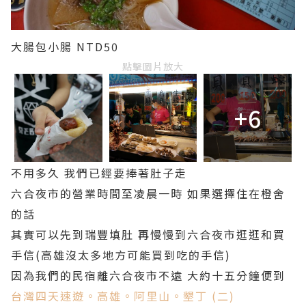
大腸包小腸 NTD50
點擊圖片放大
+6
不用多久 我們已經要捧著肚子走
六合夜市的營業時間至凌晨一時 如果選擇住在橙舍
的話
其實可以先到瑞豐填肚 再慢慢到六合夜市逛逛和買
手信(高雄沒太多地方可能買到吃的手信)
因為我們的民宿離六合夜市不遠 大約十五分鐘便到
台灣四天速遊。高雄。阿里山。墾丁 (二)