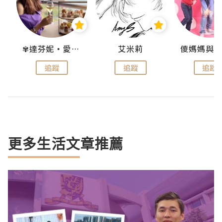
點滴
✾達芬妮•愛孩子•愛生活✾
艾米莉
追蹤
追蹤
追蹤
更多生活文章推薦