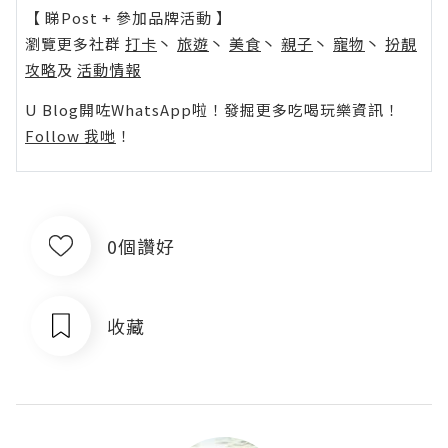
【 睇Post + 參加品牌活動 】
瀏覽更多社群
打卡
丶
旅遊
丶
美食
丶
親子
丶
寵物
丶
扮靚
攻略
及
活動情報
U Blog開咗WhatsApp啦！發掘更多吃喝玩樂資訊！
Follow 我哋
！
0個讚好
收藏