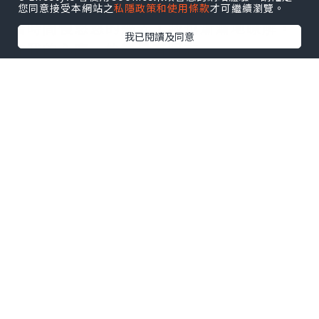
連我也不知是不是在喜歡他們。不過，隨
您同意接受本網站之
私隱政策和使用條款
才可繼續瀏覽。
著時間慢悠悠的過去，我也漸漸地瞭解，
我已閱讀及同意
在我的心底，始終只有阿志。
但是，我知道因為不提感情，我和阿志才
有這樣的平靜與和諧。於是我壓抑自己的
感情，直到自己麻木不仁。然而，就在這
時，阿志卻投下了一顆“炸彈”，他說其
實他是喜歡我的！心已經麻木的我，反應
平平，只淡淡的喔了一聲。直到幾天後，
這顆“炸彈”才在我的心中及腦中爆炸！
雖然我不知道，他所謂的喜歡指的是什
麼，但是他的這句話還有那天的溫柔體貼
以及似乎帶著深情的眸子，又一次攪亂了