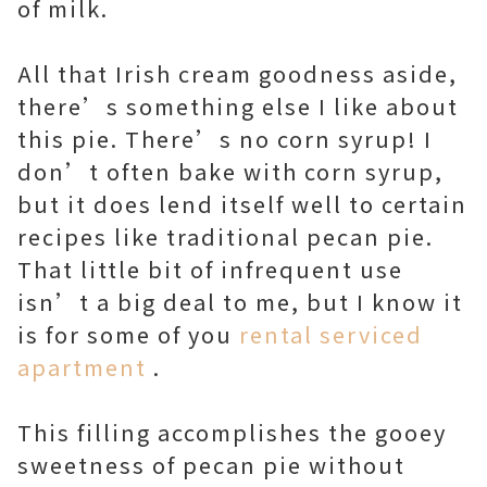
of milk.
All that Irish cream goodness aside,
there’s something else I like about
this pie. There’s no corn syrup! I
don’t often bake with corn syrup,
but it does lend itself well to certain
recipes like traditional pecan pie.
That little bit of infrequent use
isn’t a big deal to me, but I know it
is for some of you
rental serviced
apartment
.
This filling accomplishes the gooey
sweetness of pecan pie without