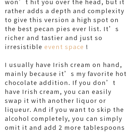
won’t hit you over the head, but it
rather adds a depth and complexity
to give this version a high spot on
the best pecan pies ever list. It’s
richer and tastier and just so
irresistible
event space
!
I usually have Irish cream on hand,
mainly because it’s my favorite hot
chocolate addition. If you don’t
have Irish cream, you can easily
swap it with another liquor or
liqueur. And if you want to skip the
alcohol completely, you can simply
omit it and add 2 more tablespoons