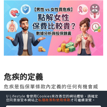
危疾的定義
危疾是指保單條款內定義的任何有機會威
脅性命的「嚴重疾病」，不同危疾保險產
U Lifestyle 會使用Cookies來改善您的網站體驗，請確定
品的對「危疾」的定義各有不同，而普遍
您同意接受本網站之
私隱政策和使用條款
才可繼續瀏覽。