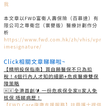
我
本文章以FWD富衛人壽保險（百慕達）有
限公司之尊衛您（寰譽版）醫療計劃作分
析
https://www.fwd.com.hk/zh/vhis/vpr
imesignature/
Click相關文章睇睇啦~
【精明投保指南】買自願醫保不只為扣
稅！4個行內人才知的細節+危疾醫療雙保
障策略
🇭🇰全港首創🔰 一份危疾保全家‼️家人免
核保 唔睇病歷！
【FWD Care復康支援服務】註冊護士提供