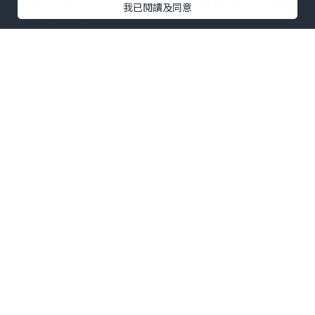
坊間所指的「三大危疾」則為
癌症
、
中風
我已閱讀及同意
及
急性心肌梗塞
。
男性 vs 女性常見危疾大不同
即使是同年齡的男女，男性與女性較大機
會患上的危疾亦有差別。以本港「頭號殺
手」癌症為例，兩性最常確診的癌症亦有
所不同，詳見下表：