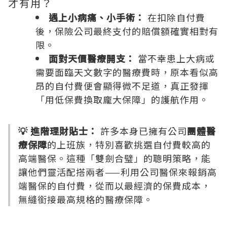
才有用？
遇上小病痛、小手術：
在扣除自付費
後，保險公司最終支付的賠償額確實相對有
限。
面對天價醫療開支：
當不幸患上大病或
需要面臨天文數字的醫療費時，原本看似高
昂的自付費便會顯得微不足道，真正發揮
「用低保費換取龐大保障」的護航作用。
💡 進階理財貼士：
許多本身已擁有公司
團體醫
療保障
的上班族，特別喜歡挑選自付費較高的
高端醫保。這種「雙劍合璧」的聰明策略，能
讓他們靈活配搭兩者——利用公司醫保來報銷高
端醫保的自付費，從而以最經濟的保費成本，
無縫銜接最高規格的醫療保障。