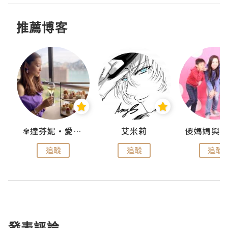
推薦博客
點滴
✾達芬妮•愛孩子•愛生活✾
艾米莉
追蹤
追蹤
追蹤
發表評論