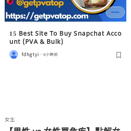
15 Best Site To Buy Snapchat Acco
unt (PVA & Bulk)
fdhgtyi
6小時前
女生