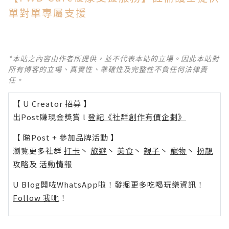
單對單專屬支援
*本站之內容由作者所提供，並不代表本站的立場。因此本站對
所有博客的立場、真實性、準確性及完整性不負任何法律責
任。
【 U Creator 招募 】
出Post賺現金獎賞 l
登記《社群創作有價企劃》
【 睇Post + 參加品牌活動 】
瀏覽更多社群
打卡
丶
旅遊
丶
美食
丶
親子
丶
寵物
丶
扮靚
攻略
及
活動情報
U Blog開咗WhatsApp啦！發掘更多吃喝玩樂資訊！
Follow 我哋
！