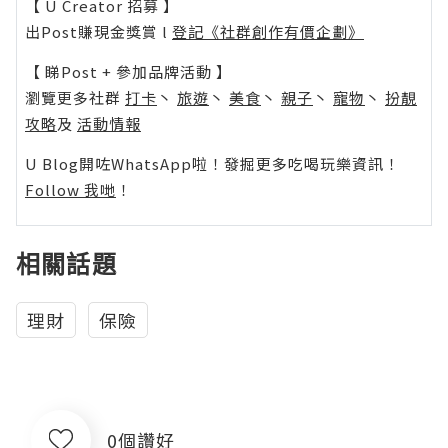
【 U Creator 招募 】
出Post賺現金獎賞 l
登記《社群創作有價企劃》
【 睇Post + 參加品牌活動 】
瀏覽更多社群
打卡
丶
旅遊
丶
美食
丶
親子
丶
寵物
丶
扮靚
攻略
及
活動情報
U Blog開咗WhatsApp啦！發掘更多吃喝玩樂資訊！
Follow 我哋
！
相關話題
理財
保險
0個讚好