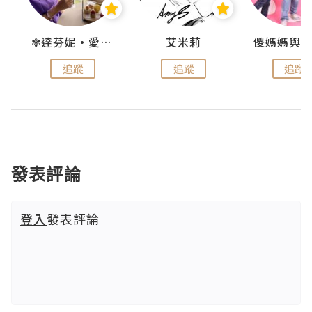
點滴
✾達芬妮•愛孩子•愛生活✾
艾米莉
追蹤
追蹤
追蹤
發表評論
登入
發表評論