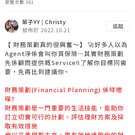
瀏覽次數:361
葉子YY | Christy
追蹤
發佈於 2022.10.21
【 財務策劃真的很興奮～】 🚀好多人以為
Agent淨係會叫你買保險…其實財務策劃
先係顧問提供嘅Service‼️了解你目標同需
要，先再比到建議你~
財務策劃(Financial Planning) 係咩嚟
㗎?
財務策劃是一門重要的生活技能，能助你
訂立切實可行的計劃、評估理財方案及採
取有效措施
🤓以妥善規劃未來，更有效地達致你的財