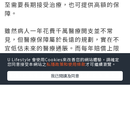
至需要長期接受治療，也可提供高額的保
障。
雖然病人一年花費千萬醫療開支並不常
見，但醫療保障屬於長遠的規劃，實在不
宜低估未來的醫療通脹。而每年賠償上限
高的產品，更能抵禦醫療通脹。為何醫保
U Lifestyle 會使用Cookies來改善您的網站體驗，請確定
產品具備抗醫療通脹特性如此重要？因為
您同意接受本網站之
私隱政策和使用條款
才可繼續瀏覽。
醫療通脹持續高企，根據國際風險管理顧
我已閱讀及同意
問公司Willis Tower Watson的數據，香
港於2025年則預計為9.8%，而 2026 年預
測約 9.9%，長期高於一般通脹。
醫療通脹的成因有很多，如新研發未過專
利的藥物索價高昂、醫療器械加價、人口