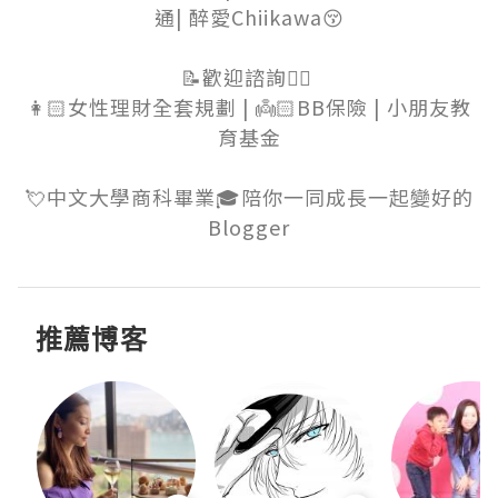
通| 醉愛Chiikawa😚

📝歡迎諮詢👉🏻 

👩🏻女性理財全套規劃 | 👼🏻BB保險 | 小朋友教
育基金

💘中文大學商科畢業🎓陪你一同成長一起變好的
Blogger
推薦博客